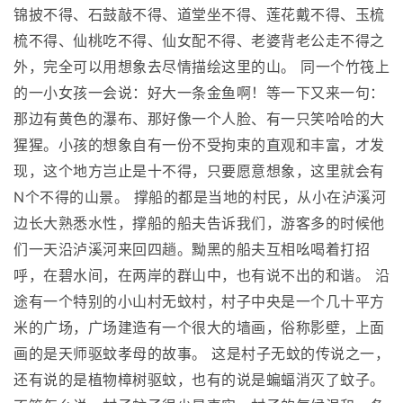
锦披不得、石鼓敲不得、道堂坐不得、莲花戴不得、玉梳
梳不得、仙桃吃不得、仙女配不得、老婆背老公走不得之
外，完全可以用想象去尽情描绘这里的山。 同一个竹筏上
的一小女孩一会说：好大一条金鱼啊！等一下又来一句：
那边有黄色的瀑布、那好像一个人脸、有一只笑哈哈的大
猩猩。小孩的想象自有一份不受拘束的直观和丰富，才发
现，这个地方岂止是十不得，只要愿意想象，这里就会有
N个不得的山景。 撑船的都是当地的村民，从小在泸溪河
边长大熟悉水性，撑船的船夫告诉我们，游客多的时候他
们一天沿泸溪河来回四趟。黝黑的船夫互相吆喝着打招
呼，在碧水间，在两岸的群山中，也有说不出的和谐。 沿
途有一个特别的小山村无蚊村，村子中央是一个几十平方
米的广场，广场建造有一个很大的墙画，俗称影壁，上面
画的是天师驱蚊孝母的故事。 这是村子无蚊的传说之一，
还有说的是植物樟树驱蚊，也有的说是蝙蝠消灭了蚊子。