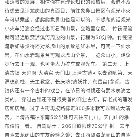
和道教的发展，相信你在有理论知识的预热后，会迫不及
待想去见识龙虎山的真面目，前往象鼻山景区有观光小火
车可以乘坐，想爬爬象鼻山也是可以的，不想爬的话观光
小火车沿途会经过也可看到山景，会略显仓促。 竹筏漂流
就可沿途欣赏泸溪河周边的山景，行程为50分钟。竹筏漂
流后如果觉得还对龙虎山的景致意犹未尽，可爬一下仙水
岩，在仙水岩观景台可观龙虎山全景，一览众山小。建议
步行去正一观，也可坐人力拉车或观光车。 第二天 ：上
清古镇 天师府 大清宫 天门山 上清古镇可以去留吼第、天
源德药栈、天主教堂、长庆坊(镇妖井、东岳宫)参观，古
镇内还有一个古朴的戏台，在节日的时候还有武术表演之
类的。 穿过古镇还不是很完善的商业古街，有老式的理发
店和店铺，过了古街再按路标走300多米就可以到达大清
宫。上清古镇往东南5公里处可去往天门山，天门山的瀑
布值得一看。 自驾贴士：206国道限速70公里 据一去年
自驾去龙虎山的车友经验之谈：去江西鹰潭龙虎山的自驾