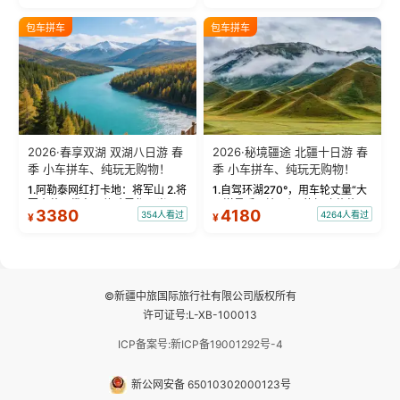
饰，9张精修美照，定格赛里木湖
城。 中国第一村：探访仅存的图
绝美瞬间。 赛湖坦克300跟车视
瓦人最大村落——禾木村，欣赏
包车拼车
包车拼车
频：专业摄影师...
晨雾与小木...
2026·春享双湖 双湖八日游 春
2026·秘境疆途 北疆十日游 春
季 小车拼车、纯玩无购物！
季 小车拼车、纯玩无购物！
1.阿勒泰网红打卡地：将军山 2.将
1.自驾环湖270°，用车轮丈量“大
军山落日缆车，体验雪都风光 3.
西洋最后一滴眼泪”的极致蔚蓝，
3380
4180
354人看过
4264人看过
¥
¥
将军山，夕阳派对，蹦迪party 4.
让雪山、花海与深邃湖水在转弯
自驾赛里木湖360°环湖 5.二进赛
间连成自由的画卷。 2.特别赠送
湖随心游，邂逅湖畔日出浪漫...
那拉提景区3公里内，落地窗三钻
民宿 3.那...
©新疆中旅国际旅行社有限公司版权所有
许可证号:L-XB-100013
ICP备案号:新ICP备19001292号-4
新公网安备 65010302000123号