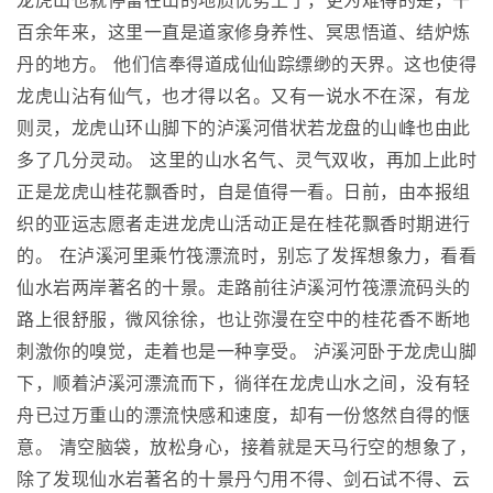
龙虎山也就停留在山的地质优势上了，更为难得的是，千
百余年来，这里一直是道家修身养性、冥思悟道、结炉炼
丹的地方。 他们信奉得道成仙仙踪缥缈的天界。这也使得
龙虎山沾有仙气，也才得以名。又有一说水不在深，有龙
则灵，龙虎山环山脚下的泸溪河借状若龙盘的山峰也由此
多了几分灵动。 这里的山水名气、灵气双收，再加上此时
正是龙虎山桂花飘香时，自是值得一看。日前，由本报组
织的亚运志愿者走进龙虎山活动正是在桂花飘香时期进行
的。 在泸溪河里乘竹筏漂流时，别忘了发挥想象力，看看
仙水岩两岸著名的十景。走路前往泸溪河竹筏漂流码头的
路上很舒服，微风徐徐，也让弥漫在空中的桂花香不断地
刺激你的嗅觉，走着也是一种享受。 泸溪河卧于龙虎山脚
下，顺着泸溪河漂流而下，徜徉在龙虎山水之间，没有轻
舟已过万重山的漂流快感和速度，却有一份悠然自得的惬
意。 清空脑袋，放松身心，接着就是天马行空的想象了，
除了发现仙水岩著名的十景丹勺用不得、剑石试不得、云