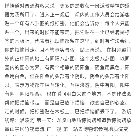
禅悟道对普通游客来说，更多的是收获一份道教精神的感
悟为我所用了。进入正一观后，观内的工作人员会给游客
贴一个印有八卦图的纸标签，他们会告诉你：每个人只能
贴一个，出来的时候不能带走，把它贴在一个已经满是标
签的木板上，代表着把烦恼都留在这里，到时有作法会把
你的烦恼带走。且不管真实与否，贴上再说。 在祖师殿门
外的正中间的地上有阴阳八卦图，这个太极八卦图，以同
圆内的圆心为界，有两个相等的阴阳鱼，阴鱼用黑色，阳
鱼用白色，但在阳鱼的头部有个阴眼，阴鱼的头部有个阳
眼，表示万物都在相互转化，互相渗透，阴中有阳，阳中
有阴，阴阳相合。 也在瞬间明白来这个地方，不是作法会
帮你把烦恼带走，而是自己放下烦恼，改变自己的心态。
走的时候，把标签贴在木板上，已把烦恼都丢下了。 游玩
线路：泸溪河 第一天：龙虎山地质博物馆和道教博物馆象
鼻山景区竹筏漂流 正一观 第一站去博物馆参观地质演变