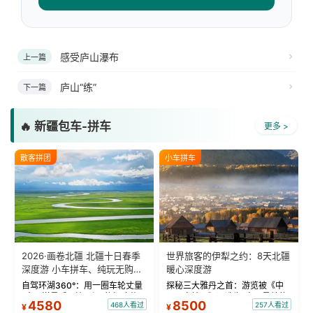
感受庐山瀑布
上一篇
庐山“练”
下一篇
🔥 新疆包车-拼车
更多 >
散客拼团
小车拼车
2026·画卷北疆 北疆十日春季
世界旅客的伊犁之约：8天北疆
深度游 小车拼车、纯玩无购
暖心深度游
物！
自驾环湖360°：用一圈车轮丈量
探秘三大雅丹之首：游览被《中
“大西洋最后一滴眼泪”的极致蔚
国国家地理》评选为“中国最美的
4580
8500
468人看过
257人看过
¥
¥
蓝。 赛湖旅拍：甄选多款风格服
三大雅丹”第一名的克拉玛依魔鬼