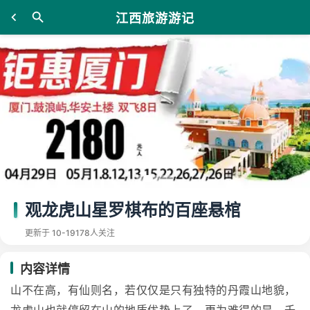
江西旅游游记
观龙虎山星罗棋布的百座悬棺
更新于 10-19
178人关注
内容详情
山不在高，有仙则名，若仅仅是只有独特的丹霞山地貌，