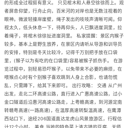
的形成全过程挺有意义。 只见棺木和人悬空徐徐而上。观
者屏息仰望，行舟止向，百米河的对岸也是无数注视着的
眼神。微波轻撞岸崖壁，绳子发出的吱吱声清晰可闻。仰
视太久，低头休息一下，待再仰头，人已飘进崖洞里，拉
着绳子，将棺木徐徐扯进崖洞里。 私家提醒：景区内猴子
较多，基本上是野生放养，在景区内请听从导游和训导员
的安排，特别是冬天比较冷，记得千万别把手放在口袋
里，(猴子以为有吃的在口袋里)容易被猴子抓伤手。 在游
览过程中，别轻易恐吓猴子，以免带来不必要的麻烦，在
喂猴点心时有个别猴子喜欢跳到人身上合影，也请勿慌
乱，只需蹲下，给其下来即可。 出行攻略： 交通 从广州
出发，走北二环高速公路，直行进入广惠高速公路，过小
金口隧道后沿惠河高速公路走，上粤赣高速，到河源定南
转赣粤高速(一路高速)，在温厚高速转梨温高速，在鹰潭
西站口下，途经206国道直达龙虎山风景旅游区，行程估
计12个小时。 美食 当地的特色菜上清古镇的豆腐、天师