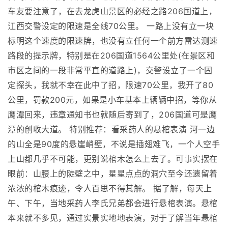
车友要注意了，在去龙虎山景区的必经之路206国道上，
江西交警设定的限速是全线70公里。 一路上没有立一块
标明这个速度的限速牌，也没有立任何一个前方雷达测速
路段的提示牌，特别是在206国道1564公里处(在景区和
市区之间的一段非常平直的道路上)，交警设立了一个固
定探头，我就不幸在此中了招，限速70公里，我开了80
公里，罚款200元，如果是小车基本上辆辆中招，等你从
鹰潭回来，违章通知书也就随后寄到了，206国道可是鹰
潭的创收大道。 特别推荐：看采药人的悬棺表演 河一边
的山全是90度的悬崖峭壁，不说是插翅难飞，一个人空手
上山都几乎不可能，更别说棺木怎么上去了。可事实摆在
眼前：山腰上的陡壁之中，星星点点的洞穴至今还遗留着
浓浓的棺木痕迹，令人百思不得其解。 据了解，每天上
午、下午，当地采药人李氏兄弟都会进行悬棺表演。悬棺
本来就不多见，通过实景实地地表演，对于了解当年悬棺