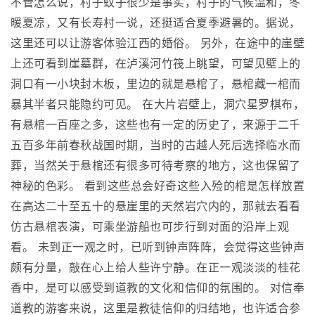
不管怎么说，村子蚊子很少是事实，村子的气候温和，冬
暖夏凉，又有长寿村一说，还挺适合夏季避暑的。据说，
这里还可以让游客体验江西的婚俗。 另外，在途中的崖壁
上还可看到崖墓群，在泸溪河竹筏上眺望，可望见壁上的
洞口有一小块封木板，里边的就是悬棺了，悬棺藏一棺而
暴其半者只能隐约可见。 在大片岩壁上，洞穴星罗棋布，
有悬棺一百座之多，这些也有一定的历史了，来源于二千
五百多年前春秋战国时期，当时的古越人死后选择临水而
葬，当然关于悬棺还有很多可待考察的地方，这也保留了
神秘的色彩。 看到这些总会好奇这些入殓的棺是怎样放置
在高达二十至五十的悬崖里的天然岩穴内的，那就去看看
仿古悬棺表演，可乘坐游船也可步行到对面的沿岸上观
看。 未到正一观之时，已听到钟声阵阵，会觉得这些钟声
颇有分量，敲在心上给人些许宁静。在正一观淡淡的桂花
香中，是可以感受到道教的文化和信仰的氛围的。 对信奉
道教的游客来说，这里是教徒信仰的归结地，也许适合参