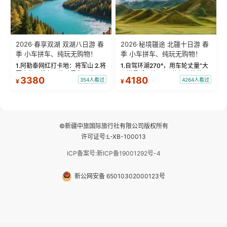
2026·春享双湖 双湖八日游 春
2026·秘境疆途 北疆十日游 春
季 小车拼车、纯玩无购物！
季 小车拼车、纯玩无购物！
1.阿勒泰网红打卡地：将军山 2.将
1.自驾环湖270°，用车轮丈量“大
军山落日缆车，体验雪都风光 3.
西洋最后一滴眼泪”的极致蔚蓝，
3380
4180
354人看过
4264人看过
¥
¥
将军山，夕阳派对，蹦迪party 4.
让雪山、花海与深邃湖水在转弯
自驾赛里木湖360°环湖 5.二进赛
间连成自由的画卷。 2.特别赠送
湖随心游，邂逅湖畔日出浪漫...
那拉提景区3公里内，落地窗三钻
民宿 3.那...
©新疆中旅国际旅行社有限公司版权所有
许可证号:L-XB-100013
ICP备案号:新ICP备19001292号-4
新公网安备 65010302000123号