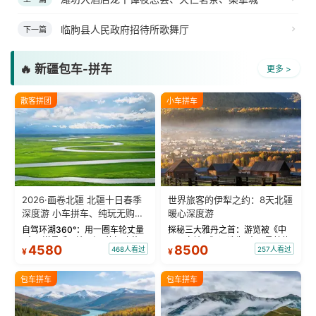
临朐县人民政府招待所歌舞厅
下一篇
🔥 新疆包车-拼车
更多 >
散客拼团
小车拼车
2026·画卷北疆 北疆十日春季
世界旅客的伊犁之约：8天北疆
深度游 小车拼车、纯玩无购
暖心深度游
物！
自驾环湖360°：用一圈车轮丈量
探秘三大雅丹之首：游览被《中
“大西洋最后一滴眼泪”的极致蔚
国国家地理》评选为“中国最美的
4580
8500
468人看过
257人看过
¥
¥
蓝。 赛湖旅拍：甄选多款风格服
三大雅丹”第一名的克拉玛依魔鬼
饰，9张精修美照，定格赛里木湖
城。 中国第一村：探访仅存的图
绝美瞬间。 赛湖坦克300跟车视
瓦人最大村落——禾木村，欣赏
包车拼车
包车拼车
频：专业摄影师...
晨雾与小木...