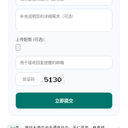
上传配图 (可选)：
立即提交
潍坊大酒店龙干谭夜总会、天仁茗茶、桑拿城
上一篇