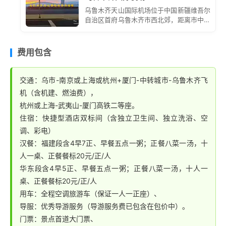
富美味的小吃、悠闲舒适的环境，让你体验一把文艺青年
园】
，后嬉水港仔后海滨浴场漫步沙滩（约30分钟）。
乌鲁木齐天山国际机场位于中国新疆维吾尔
的浪漫生活。
自治区首府乌鲁木齐市西北郊，距离市中心
可前往素有中华商业街自由参观品尝当地特色馅饼鱼松酥
约 16 公里。它是中国面向中亚、西亚和欧
乘车（车程约30分钟）前往集美，徒步游览爱国华侨领
等甜点小吃。同时可休闲漫步与鼓浪屿小岛各式古建筑中
洲的大型门户枢纽机场，也是丝绸之路经济
袖陈嘉庚的故乡—
【集美学村】
（游览不低于25分
带核心区的重要航空枢纽。
小街小巷，聆听美妙动听的鼓浪屿钢琴之声，一边领略蓝
费用包含
钟），学村总建筑面积已达十万多平方米，拥有在校师生
天碧海的壮美，一边体验小岛的自然景色和人文交融。行
一万余人，形成了由学前教育至高等专科教育的完整教育
程结束后乘车返回酒店。
交通：乌市-南京或上海或杭州+厦门-中转城市-乌鲁木齐飞
体系，归来堂，龙舟池，感受浓厚的文化氛围。后乘机赴
机（含机建、燃油费），
中转城市，接机入住酒店
杭州或上海-武夷山-厦门高铁二等座。
住宿：快捷型酒店双标间（含独立卫生间、独立洗浴、空
调、彩电）
汉餐：福建段含4早7正、早餐五点一粥；正餐八菜一汤，十
人一桌、正餐餐标20元/正/人
华东段含4早5正、早餐五点一粥；正餐八菜一汤，十人一
桌、正餐餐标20元/正/人
用车：全程空调旅游车（保证一人一正座）、
导服：优秀导游服务（导游服务费已包含在包价中）。
门票：景点首道大门票、