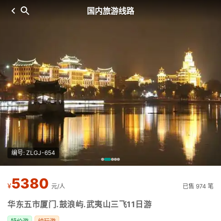
国内旅游线路
编号: ZLGJ-654
5380
¥
元/人
已售 974 笔
华东五市厦门.鼓浪屿.武夷山三飞11日游