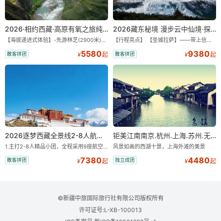
2026·相约西藏·高原有氧之旅纯玩9/11日游
2026藏东秘境 漫步云中仙境·探秘世外桃源·纯玩11/13日
【海拔递进式体验】-先游林芝(2900米)再访拉萨(3650米)，亲测 99%游客零高反 。 【贴心保障】-全程配备便携式制氧机，高反根本不是事儿 ！ 【无人机航拍】-雪山/圣湖/峡谷/古寺民俗深度串联，「随车航拍」大片呈现 。 【特色美食】-石锅鸡热腾腾的烟火气，当地特色烤羊宴，欢快的篝火歌舞 。 【沉浸式体验】-赠送藏装旅拍，夜游布达拉宫，让旅程成为有温度的记忆 。 【绝美风光】-醉美318穿越云端，林芝秘境藏地江南，羊卓雍措上帝打翻的调色盘 。
【行程亮点】 【圣城拉萨】——带上信心与信仰去西藏，行吟拉萨，感受这座城与生俱来的与众不同！ 【布达拉宫】——集宫殿城堡寺院于一体的宏伟建筑，是西藏最完整的古代宫堡建筑群！ 【巴松措】——西藏首个自然风景类国家5A级旅游风景区 【鲁朗小镇】——藏语龙王谷，神仙居住的地方 【米堆冰川】——中国三大海洋冰川之一 【然乌湖】——静谧然乌，它的静和蓝远近闻名！ 【莲花秘境墨脱】——隐藏的莲花、云里雾里，雪山之下，被称为“中国最后一个世外桃源”。 【雅鲁藏布大峡谷】——世界最深最长的河流峡谷，地球上“最后的秘境”，“最美的伤痕”！ 【索松村】——索松村位于西藏林芝地区，是一个被誉为“藏地最美村庄”的地方！ 【南迦巴瓦峰】——南迦巴瓦峰用“长矛直刺苍穹”形容它，尤其它的日落金山，气吞山河 【特别赠送】——藏装写真、哈达礼遇、缓解高反 便携式氧气1瓶/人
5580
9380
散客拼团
散客拼团
¥
起
¥
起
2026逐梦西藏全景线2-8人航空座椅小团
钜美江南南京.杭州.上海.苏州.无锡+双水乡“乌镇.西塘”双飞8日游【一价全含零自费】
1.主打2-8人精品小团，全程采用9座航空座椅车型（360度环抱式座舱），提供VIP级别的舒适出行体验 。供氧保障： 2.全程入住舒适型含氧酒店（低海拔的索松村和林芝除外），并贴心赠送3L氧气和大衣，极大缓解游客的高原反应焦虑 。 3.不走回头路：路线经过精心策划，全程不走回头路，主打深度边境游，随走随停 。 深度纯玩：主打“深度纯玩·精华景点”，把时间全部留给心中的震撼与眼中的美景 。 最长国道：打卡中国最长国道219，畅游珠峰东坡 。
风景如画的西湖十景，上海外滩的美景
7380
4480
散客拼团
独立成团
¥
起
¥
起
©新疆中旅国际旅行社有限公司版权所有
许可证号:L-XB-100013