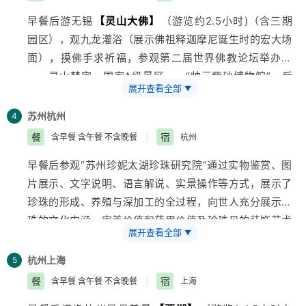
小时、周一闭馆）：紫金鼎，博爱坊，天下为公坊等。游
早餐后游无锡
【灵山大佛】
（游览约2.5小时)（含三期
览南京古城特色景观区、中国最大的传统古街市
【秦淮
园区），观九龙灌浴（展示佛祖释迦摩尼诞生时的宏大场
河—夫子庙商业街】
（游览1.5-2小时），沿途欣赏乌衣
面），摸佛手求祈福，参观第二届世界佛教论坛举办地
巷、文德桥、秦淮河美丽风光、神州第一照壁、自费品尝
——灵山梵宫。国家A级景区——“帅元紫砂博物馆”，后
特色风味小吃。
展开查看全部
▼
车赴苏州，后车赴苏州，国家AAAA级景区水乡乾隆六次
到访——
【木早餐后车赴无锡（197公里，约3小时），
苏州
杭州
4
参观国家A级景区—“帅元紫砂博物馆”，后游东方第五佛
餐
宿
含早餐 含午餐 不含晚餐
|
杭州
—【灵山大佛】
（游灵山赠送鼋头渚、门票须现付导游
早餐后参观“苏州珍妮太湖珍珠研究院”通过实物鉴赏、图
260元/人、游览约4.5小时)（含三期园区），观九龙灌
片展示、文字说明、语言解说、实景操作等方式，展示了
浴（展示佛祖释迦摩尼诞生时的宏大场面），摸佛手求祈
珍珠的形成、养殖与深加工的全过程，向世人充分展示珍
福，参观第二届世界佛教论坛举办地—灵山梵宫。
珠的文化内涵、审美价值和药用价值及珍珠贝的装饰艺术
游览老街坊风貌保存完好的唯一街区---
【惠山古镇】
京
展开查看全部
▼
价值。车赴桐乡（1.5H）；游览千年水乡、似水年华的
杭大运河紧靠其北流经。它以地理位置独特、自然环境优
拍摄地——
【乌镇东栅】
（游览1.5-2小时）：逢源姐妹
美、古祠堂群密集分布为特色，
杭州
上海
5
廊桥，财神湾、江南百床馆等。途中“免费品尝杭白菊”，
车赴苏州（50公里、车程约1小时）、入住酒店。
餐
宿
含早餐 含午餐 不含晚餐
|
上海
在人们的印象中，“杭白菊”顾名思义是杭州出产的白菊