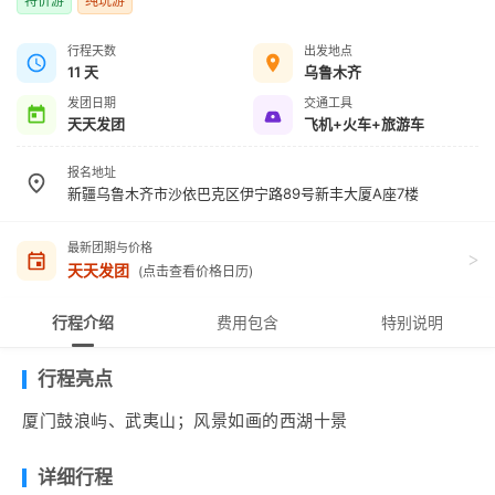
特价游
纯玩游
行程天数
出发地点
11 天
乌鲁木齐
发团日期
交通工具
天天发团
飞机+火车+旅游车
报名地址
新疆乌鲁木齐市沙依巴克区伊宁路89号新丰大厦A座7楼
最新团期与价格
>
天天发团
(点击查看价格日历)
行程介绍
费用包含
特别说明
行程亮点
厦门鼓浪屿、武夷山；风景如画的西湖十景
详细行程