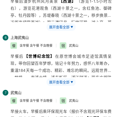
早餐后漫步杭州风月美景
【西湖】
（游览1-1.5小时左
花。但是，真正的“杭白菊”原产地并不在杭州，而是在
浙
右），游览花港观鱼（西湖十景之一，含红鱼池、御碑
江
桐乡。桐乡自古就是菊乡，所产的菊花被命为“杭白
亭、牡丹园等），苏堤春晓（西湖十景之一，移步换景，
菊”，千早餐后游览2008年贺岁片《非诚勿扰》拍摄基
近距离颀赏西湖）；观三潭印月、阮墩环碧、湖心亭、孤
地，江南最大的湿地公园—
【西溪湿地二期】
（约50分
展开查看全部
▼
山烟岚、断桥等），曲院风荷（西湖十景之一，著名赏荷
钟，不含往返电瓶车）。
胜地，南宋酒文化馆等）。游览西湖十景、西湖双绝之
赠送游览
上海
武夷山
【清河坊古街】
自由逛有着悠久历史和深厚文
6
【虎跑梦泉】
（虎跑泉、梦虎雕像、济公塔院、弘一法
化底蕴的古街。
餐
宿
含早餐 含午餐 不含晚餐
|
武夷山
师纪念馆等）。游览新西湖十景之一“梅坞问茶”（约1小
中餐安排一顿御茶宴、游客可在此免费品尝价值38元西
早餐后
【世博纪念馆】
在原世博会城市足迹馆真情呈
时）：梅家坞溪谷深广，常年草木繁盛，早餐后游览
湖龙井一杯。
现，带你回望百年梦想，铭记十年努力，感怀八年筹办，
2008年贺岁片《非诚勿扰》拍摄基地，江南最大的湿地
车赴桐乡、游览千年水乡、似水年华的拍摄地——
【乌
重温184天每一个成功、精彩、难忘的瞬间。远观世界第
公园—
【西溪湿地二期】
（约50分钟，不含往返电瓶
镇东栅】
（游览1.5-2小早餐后游览国家AAAA级景区水
一拱桥——南浦大桥、浦东新区、浦江隧道；观东方明珠
车）。
乡乾隆六次到访——
【木渎古镇】
（游览1-1.5小时）：
展开查看全部
▼
塔（高468米）、金茂大厦（88层）外景及
上海
金融中
赠送游览
【清河坊古街】
自由逛有着悠久历史和深厚文
游览姑苏花园——严家花园（江南私家园林的杰出代
心(110早餐后游2010世博主题馆
【原中国馆-现中华艺术
化底蕴的古街。
武夷山
7
表）、虹饮山房（江南皇家园林、古戏台、圣旨馆等），
宫，不含清明上河图展馆门票】
(周一闭馆，约1小时):能
中餐安排一顿御茶宴、游客可在此免费品尝价值38元西
餐
宿
含早餐 含午餐 不含晚餐
|
武夷山
香溪游船等。
源之城、绿之城、文化古城、新经济之城，感受独特魅
湖龙井一杯。
赠送中国最大的城市湖泊公园—
【金鸡湖景区】
、
早接火车，早餐后乘环保观光车（报价不含观光环保车费
力。
车赴桐乡、游览千年水乡、似水年华的拍摄地——
【乌
车赴杭州（180公里，约3小时），漫步杭州风月美景