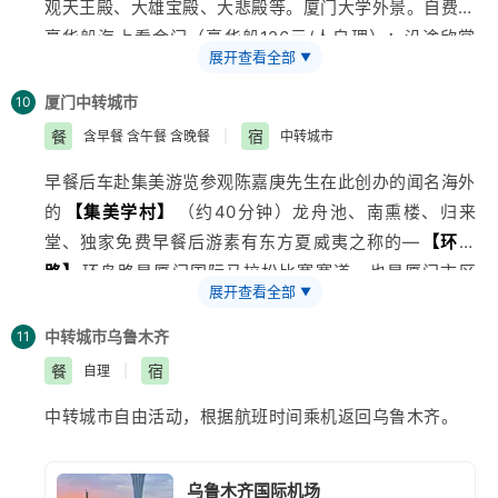
观天王殿、大雄宝殿、大悲殿等。厦门大学外景。自费乘
九龙窠的最后一窠岩壁上生长着“茶中之王”——
【大红袍
犹如天上游，九曲全景尽收眼底。后自费乘“竹筏九曲溪
展开，，包括米奇和米妮、迪士尼公主、皮克斯、漫威和
豪华船海上看金门（豪华船126元/人自理）：沿途欣赏
景区】
：大红袍景区以三棵珍贵的大红袍茶树生长九龙
漂流”(游览约2小时)领略有惊无险的情趣，且四面无遮无
专为年轻女性设置的区域。在漫威专区可以看到等同真人
展开查看全部
▼
海峡两岸风光，近观
台湾
大旦、二旦等诸多岛屿。游览世
窠下，人称“茶中之王”。参观竹印象竹炭生活馆
拦，抬头可见山景，俯首能赏水色，侧耳能听溪声，伸手
大小的漫威超级英雄雕像，包括钢铁侠、雷神、
美国
队长
界吉尼斯第一
【胡里山炮台】
（约40分钟）——建于清
后乘动车二等座赴国际花园城市—厦门（车程约3小
厦门
中转城市
10
能触清流，其乐无穷，并且船行至五曲时游客可以欣赏到
和绿巨人。这些雕像都是由雕塑家全手工制作，专为上海
光绪二十年(1894年)，总面积7万多平方米，城堡面积
时）。接站入住酒店。
餐
宿
含早餐 含午餐 含晚餐
|
中转城市
武夷山神秘的船棺文化，下岸后游览有一千多年的武夷
迪士尼旗舰店量身打造。是全世界迪士尼商店中唯一一个
1.3万平方米，游览国内现存最大的海岸炮台遗址，参观
宫、宋街。
有漫威专区的店铺。
早餐后车赴集美游览参观陈嘉庚先生在此创办的闻名海外
世界上最大的海岸炮--克虏伯大炮(停留40分钟，)，白露
晚餐品尝武夷山农家饭（餐标30元/人/正）。
后乘高铁二等座赴武夷山（车程约3.5小时）。接站入住
的
【集美学村】
（约40分钟）龙舟池、南熏楼、归来
洲公园（20分钟），后乘渡轮早餐后前往
【南普陀寺】
晚自费观看“印象大红袍”大型实景电影演出，后入住酒店
酒店。
堂、独家免费早餐后游素有东方夏威夷之称的—
【环岛
（游览约50分钟）厦门著名古刹，居于鹭岛名山五老峰
休息。
路】
环岛路是厦门国际马拉松比赛赛道，也是厦门市区
前，背依秀奇群峰，面临碧澄海港，风景绝佳。始建于唐
展开查看全部
▼
精华
旅游
带之一，五彩缤纷、内容丰富的海滨旅游观感
代，为闽南佛教胜地之一。寺内俯览中国最美的大学校园
带，途经电视剧
【野鸭子】
【一起去看流星雨】
等影视
―“厦门大学”：一睹名校风采；
中转城市
乌鲁木齐
11
拍摄基地，以及国际马拉松赛的主干道海上大桥
【演武
后乘渡轮登“海上花园”、“万国建筑博览会”、“钢琴之
餐
宿
自理
|
大桥】
，沿途欣赏鼓浪屿，漳州，厦门大学等外景。
岛”、国家AAAA级景区—
【鼓浪屿】
领略鼓浪屿幽静的
中转城市自由活动，根据航班时间乘机返回
乌鲁木齐
。
后前往
【“最文艺小渔村”曾厝垵】
（徒步游览不低于50
环境又可以漫步街头驻足倾听“钢琴岛”美妙动人的琴声，
分钟），极具特色的民宿建筑、文化咖啡馆、文创小店，
体会其独特的岛市风情。观万国建筑博览多国领事馆、鼓
融汇在闽南风格极浓的渔村建筑中，琳琅满目的商品、丰
浪民居。参观我国著名妇产科大夫林巧稚纪念园—
【毓
乌鲁木齐国际机场