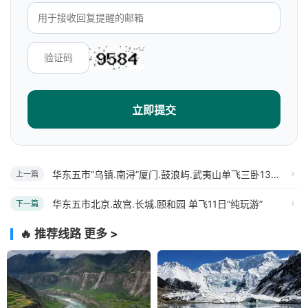
立即提交
华东五市“乌镇.南浔”厦门.鼓浪屿.武夷山单飞三卧13日“纯玩游”
上一篇
华东五市北京.故宫.长城.颐和园 单飞11日“纯玩游”
下一篇
🔥 推荐线路
更多 >