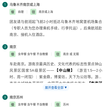
乌鲁木齐
南京或上海
1
餐
宿
自理
|
南京或上海
团友请与航班起飞前2小时抵达
乌鲁木齐
地窝堡机场集合
（专职人员为您办理乘机手续、行李托运），后乘航班赴
南京、接机入住酒店。
南京
2
餐
宿
含早餐 含午餐 不含晚餐
|
南京 或 无锡
车赴南京。游南京最具历史、文化代表的标志性景点钟山
风景区国家5A级景区——
【中山陵】
（游览1.5—2小
时、周一闭馆）：紫金鼎，博爱坊，天下为公坊等。游览
南京古城特色景观区、中国最大的传统古街市
【秦淮河
展开查看全部
▼
——夫子庙商业街】
（游览1.5-2小时），沿途欣赏乌衣
巷、文车赴南京，游南京最具历史、文化代表的标志性景
南京
苏州
3
点钟山风景区国家5A级景区—
【中山陵】
（游览1.5—2
餐
宿
含早餐 含午餐 不含晚餐
|
苏州