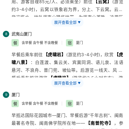
用、游客自理85元/人、必须乘坐）前往
【云窝】
(游览
远观世界第一拱桥——南浦大桥、浦东新区、浦江隧道；
镇东栅】
（游览1.5-2小时）：逢源姐妹廊桥，财神湾、
【西湖】
（游览1.5小时左右），游览花港观鱼（西湖十
约3-4小时)，云窝以铁象岩为界，分上、下云窝。云窝
观东方明珠塔（高468米）、金茂大厦（88层）外景及
江南百床馆等。
景之一，含红鱼池、御碑亭、牡丹园等），苏堤春晓（西
背岩临水，地处武夷山精华地带，为武夷山首胜，这里历
上海金融中心(110层)外景，
车赴
上海
、夜幕降临之际，魔都上海开启绚丽“夜景模
湖十景之一，移步换景，近距离颀赏西湖）；观三潭印
展开查看全部
▼
来是古代文人墨客、名宦隐潜居养心之所，此处因常有云
游览上海的文化窗口万国博览建筑群——
【外滩】
（上
式”，上海外滩和浦东陆家嘴，上海环球金融中心、金茂
月、阮墩环碧、湖心亭、孤山烟岚、断桥等），曲院风荷
窝飘渺而得名，是古代道人方士隐居潜读的地方。团友经
海象征，黄埔公园、黄浦江风光、万国建筑博览等）。后
武夷山
厦门
8
大厦等摩天高楼大厦，更是灯火辉煌，鲜丽夺目，美不胜
（西湖十景之一，著名赏荷胜地，南宋酒文化馆等）。
茶洞，看五月第一壁——
【晒布岩】
，之后前往武夷山
漫步于中华商业第一街——
【南京路】
(自由活动约1.5小
餐
宿
含早餐 含午餐 不含晚餐
|
厦门
收
参观
【西湖丝绸文化博物馆】
、参观杭州西湖丝绸文化
第一胜地
【天游峰】
，此处三方环水，登其颠观云海，
时)，感受上海日新月异的商业文化与当年拍摄三毛流浪
博物馆，按习大大的指示推广一带一路，丝绸之路，学习
早餐后乘车前往
【虎啸岩】
(游览约3-4小时)，欣赏
【虎
犹如天上游，九曲全景尽收眼底。后自费乘“竹筏九曲溪
记的缩影。
中国的丝绸文化，了解丝绸知识！
啸八景】
：白莲渡、集云关、宾冀同洞、语儿泉、法语
漂流”(游览约2小时)领略有惊无险的情趣，且四面无遮无
逛
【城隍庙步行街】
自费品尝当地美食、游览
【迪士尼
悬河、不浪舟、普门兜、坡仙带。后游览一线天、风 早
拦，抬头可 早餐后乘环保观光车（报价不含观光环保车
商店中国旗舰店】
与东方明珠电视塔仅一街之隔的梦幻
餐后乘车前往游览
【虎啸岩】
(游览约3.5小时左右)，游
费用、游客自理85元/人、必须乘坐）前往
【云窝】
(游
商店将出售的迪士尼商品多达2000种商品，其中有99%
展开查看全部
▼
览—极目皆图画的—
【虎啸八景】
：白莲渡、集云关、
览约3-4小时)，云窝以铁象岩为界，分上、下云窝。云
的商品仅在迪士尼商店独家发售，上海迪士尼商店内有一
宾冀同洞、语儿泉、法语悬河、不浪舟、普门兜、坡仙
窝背岩临水，地处武夷山精华地带，为武夷山首胜，这里
厦门
9
座全世界独一无二的神奇王国城堡，足有5.855米高。每
带。游览鬼斧神工的
【一线天景区】
（游览约1小时）：
历来是古代文人墨客、名宦隐潜居养心之所，此处因常有
餐
宿
含早餐 含午餐 不含晚餐
|
厦门
隔一个小时店内就会上演一场3分钟的城堡秀，城堡和店
神仙楼阁、风洞、伏曦洞等；一线天原名灵岩，因沿顶有
云窝飘渺而得名，是古代道人方士隐居潜读的地方。团友
内的屏幕都会同步上演众多迪士尼电影的经典片段，整个
早抵达国际花园城市—厦门、早餐后游“千年古刹”、闽南
一裂罅（XIA）：就像利斧开一样，相去不满一尺，长约
经茶洞，看五月第一壁—
【晒布岩】
，之后前往武夷山
商店的灯光同时变暗，让置身其中的人完全沉浸在奇妙的
最著名寺院、闽南佛学院所在地——
【南普陀寺】
，参
一百多米，从中漏进天光一线，宛若跨空碧红。后游览在
第一胜地
【天游峰】
，此处三方环水，登其颠观云海，
氛围中。整个商店的逛买路线以脚下的一条“仙尘小径”而