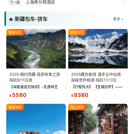
散客拼团
散客拼团
2026·相约西藏·高原有氧之旅
2026藏东秘境 漫步云中仙境·
纯玩9/11日游
探秘世外桃源·纯玩11/13日
【海拔递进式体验】-先游林芝
【行程亮点】 【圣城拉萨】——
(2900米)再访拉萨(3650米)，亲
带上信心与信仰去西藏，行吟拉
5580
9380
¥
¥
测 99%游客零高反 。 【贴心保
萨，感受这座城与生俱来的与众
障】-全程配备便携式制氧机，高
不同！ 【布达拉宫】——集宫殿
反根本不是事儿 ！ 【无人机航
城堡寺院于一体的宏伟建筑，是
散客拼团
独立成团
拍】-雪山/圣湖/...
西藏最完整的古代...
2026逐梦西藏全景线2-8人航
秘境云南4+5星升级版四飞9日
空座椅小团
游 独立成团
1.主打2-8人精品小团，全程采用
◇精华景点：我们将不同民族、