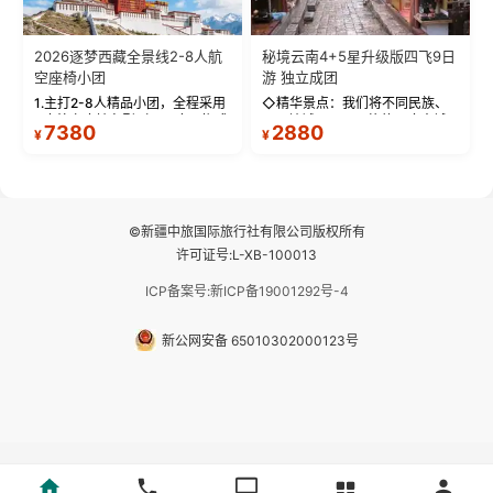
9座航空座椅车型（360度环抱式
不同地域、不同风格的三座古城
7380
2880
¥
¥
座舱），提供VIP级别的舒适出行
—【大理古城、丽江古城、香格
体验 。供氧保障： 2.全程入住舒
里拉、野象谷】呈现给您！...
适型含氧酒店（低海拔的索松村
和林芝除外），并贴心赠...
©新疆中旅国际旅行社有限公司版权所有
许可证号:L-XB-100013
ICP备案号:新ICP备19001292号-4
新公网安备 65010302000123号