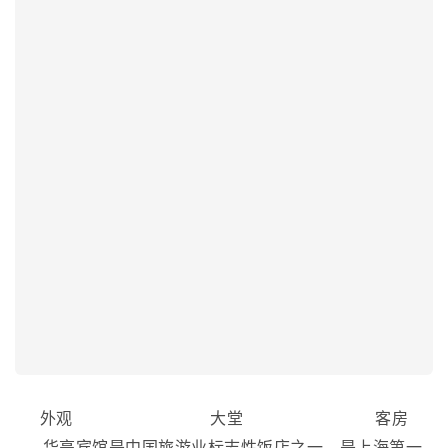
外观 大堂 客房
华亭宾馆是中国旅游业标志性饭店之一，是上海第一
家五星级国际性饭店，位居上海新兴的商务娱乐中心——
徐家汇，毗邻地铁站和内环线高架，使之处于便利的交通
要道和优越的地理位置。宾馆附近还设有各种商店、办公