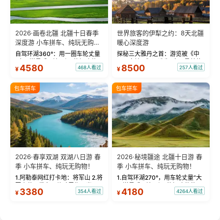
2026·画卷北疆 北疆十日春季
世界旅客的伊犁之约：8天北疆
深度游 小车拼车、纯玩无购
暖心深度游
物！
自驾环湖360°：用一圈车轮丈量
探秘三大雅丹之首：游览被《中
“大西洋最后一滴眼泪”的极致蔚
国国家地理》评选为“中国最美的
4580
8500
468人看过
257人看过
¥
¥
蓝。 赛湖旅拍：甄选多款风格服
三大雅丹”第一名的克拉玛依魔鬼
饰，9张精修美照，定格赛里木湖
城。 中国第一村：探访仅存的图
绝美瞬间。 赛湖坦克300跟车视
瓦人最大村落——禾木村，欣赏
包车拼车
包车拼车
频：专业摄影师...
晨雾与小木...
2026·春享双湖 双湖八日游 春
2026·秘境疆途 北疆十日游 春
季 小车拼车、纯玩无购物！
季 小车拼车、纯玩无购物！
1.阿勒泰网红打卡地：将军山 2.将
1.自驾环湖270°，用车轮丈量“大
军山落日缆车，体验雪都风光 3.
西洋最后一滴眼泪”的极致蔚蓝，
3380
4180
354人看过
4264人看过
¥
¥
将军山，夕阳派对，蹦迪party 4.
让雪山、花海与深邃湖水在转弯
自驾赛里木湖360°环湖 5.二进赛
间连成自由的画卷。 2.特别赠送
湖随心游，邂逅湖畔日出浪漫...
那拉提景区3公里内，落地窗三钻
民宿 3.那...