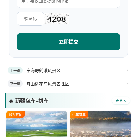
立即提交
宁海野鹤湫风景区
上一篇
舟山桃花岛风景名胜区
下一篇
🔥 新疆包车-拼车
更多 >
散客拼团
小车拼车