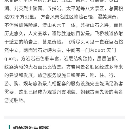
水奇葩。全区包括方岩山、五峰、南岩、石鼓寮、灵山
湖、刘英烈士陵园、五指岩、太平湖等八大景区，总面积
达92平方公里。 方岩风景名胜区峰险石怪，瀑美洞奇，
不但融雄伟险峻、清山秀水于一体，兼擅山石之胜，而且
历史悠久，人文荟萃，遗踪胜迹触目皆是。飞桥栈道依附
于壁立的峭岩上，甚是奇险。飞桥尽头可见一崔巍巨石豁
然中立，两面岩石对峙为关，中间有一门为quot;天门
quot;。方岩岩石色彩丰富，岩层结构独特，层层皱折、
纹路清晰的大石面比比皆是。方岩风景名胜区经过多年来
的建设和发展，旅游服务设施日臻完善，吃、住、行、
游、购、娱与旅游景点相配套的服务设施完全能满足游客
需要，这里已经成为观赏丹霞地貌、朝觐古圣先贤的著名
游览胜地。
相关咨询与解答