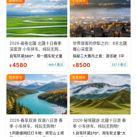
散客拼团
小车拼车
2026·画卷北疆 北疆十日春季
世界旅客的伊犁之约：8天北疆
深度游 小车拼车、纯玩无购
暖心深度游
物！
自驾环湖360°：用一圈车轮丈量
探秘三大雅丹之首：游览被《中
“大西洋最后一滴眼泪”的极致蔚
国国家地理》评选为“中国最美的
4580
8500
468人看过
257人看过
¥
¥
蓝。 赛湖旅拍：甄选多款风格服
三大雅丹”第一名的克拉玛依魔鬼
饰，9张精修美照，定格赛里木湖
城。 中国第一村：探访仅存的图
绝美瞬间。 赛湖坦克300跟车视
瓦人最大村落——禾木村，欣赏
包车拼车
包车拼车
频：专业摄影师...
晨雾与小木...
2026·春享双湖 双湖八日游 春
2026·秘境疆途 北疆十日游 春
季 小车拼车、纯玩无购物！
季 小车拼车、纯玩无购物！
1.阿勒泰网红打卡地：将军山 2.将
1.自驾环湖270°，用车轮丈量“大