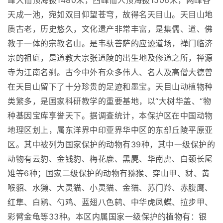
峰大仙顶海拔1480米，西峰仙人顶海拔1506米，两峰各
天成一池，宛如双目仰望苍穹，故得名天目山。天目山地
质古老，历史悠久，文化遗产非常丰富，是集儒、道、佛
教于一体的宗教名山。是韦驮菩萨的应迹道场，禅门临济
宗的祖庭，是道教大宗张道陵的出生地及修道之所，禅源
寺为江南名刹。古今中外有众多伟人、名人及高僧大德曾
在天目山留下了十分珍贵的足迹和墨宝。天目山动植物种
类繁多，是国家科研教学的重要基地，以“大树华盖、“物
种基因宝库享誉天下。据调查统计，本保护区在中国动物
地理区划上，属东洋界中印亚界华中区的东部丘陵平原亚
区。其中被列为国家保护的动物有39种，其中一级保护的
动物有云豹、金钱豹、梅花鹿、黑麂、华南虎、白颈长尾
雉等6种；国家二级保护的动物有猕猴、穿山甲、豺、黄
喉貂、水獭、大灵猫、小灵猫、金猫、苏门羚、赤腹鹰、
红隼、白鹇、勺鸡、蓝翅八色鸫、中华虎凤蝶、拉步甲、
彩臂金龟等33种。本区内属国家一级保护的植物有：银