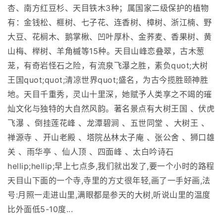
杏、南方红豆杉、天目铁木3种；属国家二级保护的植物
有：金钱松、榧树、七子花、连香树、樟树、浙江楠、野
大豆、花榈木、鹅掌楸、凹叶厚朴、金荞麦、香果树、黄
山梅、榉树、羊角槭等15种。天目山峰恋叠翠，古木葱
茏，有奇岩怪石之险，有流泉飞瀑之胜，素负quot;大树
王国quot;quot;清凉世界quot;盛名，为古今揽胜颐神胜
地。天目千重秀，灵山十里深，她赋予人类享之不竭的璀
灿文化与独特的大自然风韵。著名景点有大树王国 、伏虎
飞瀑 、倒挂莲花峰 、龙潭碧涧 、五世同堂 、大树王 、
禅源寺 、开山老殿 、塔院丛林太子庵 、张公舍 、狮口雄
关 、雨华亭 、仙人顶 、四面峰 、太白吟诗石
hellip;hellip;早上七点多,我们就出发了,要一个小时的路程
天目山下面的一个寺,寺里的方丈很年轻,画了一手好画,法
号:月照一走进山里,满眼都是参天的大树,听说山里的温度
比外面低5-10度...