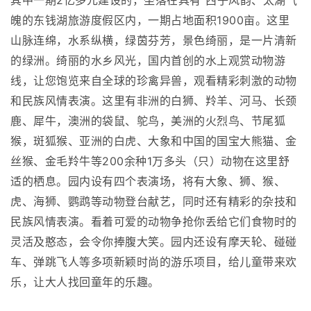
其中一期2亿多元建设的，坐落在具有“西子风韵、太湖气
魄的东钱湖旅游度假区内，一期占地面积1900亩。这里
山脉连绵，水系纵横，绿茵芬芳，景色绮丽，是一片清新
的绿洲。绮丽的水乡风光，国内首创的水上观赏动物游
线，让您饱览来自全球的珍禽异兽，观看精彩刺激的动物
和民族风情表演。这里有非洲的白狮、羚羊、河马、长颈
鹿、犀牛，澳洲的袋鼠、鸵鸟，美洲的火烈鸟、节尾狐
猴，斑狐猴、亚洲的白虎、大象和中国的国宝大熊猫、金
丝猴、金毛羚牛等200余种1万多头（只）动物在这里舒
适的栖息。园内设有四个表演场，将有大象、狮、猴、
虎、海狮、鹦鹉等动物登台献艺，同时还有精彩的杂技和
民族风情表演。看着可爱的动物争抢你丢给它们食物时的
灵活及憨态，会令你捧腹大笑。园内还设有摩天轮、碰碰
车、弹跳飞人等多项新颖时尚的游乐项目，给儿童带来欢
乐，让大人找回童年的乐趣。