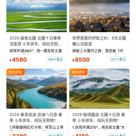
2026·画卷北疆 北疆十日春季
世界旅客的伊犁之约：8天北疆
深度游 小车拼车、纯玩无购
暖心深度游
物！
自驾环湖360°：用一圈车轮丈量
探秘三大雅丹之首：游览被《中
“大西洋最后一滴眼泪”的极致蔚
国国家地理》评选为“中国最美的
4580
8500
468人看过
257人看过
¥
¥
蓝。 赛湖旅拍：甄选多款风格服
三大雅丹”第一名的克拉玛依魔鬼
饰，9张精修美照，定格赛里木湖
城。 中国第一村：探访仅存的图
绝美瞬间。 赛湖坦克300跟车视
瓦人最大村落——禾木村，欣赏
包车拼车
包车拼车
频：专业摄影师...
晨雾与小木...
2026·春享双湖 双湖八日游 春
2026·秘境疆途 北疆十日游 春
季 小车拼车、纯玩无购物！
季 小车拼车、纯玩无购物！
1.阿勒泰网红打卡地：将军山 2.将
1.自驾环湖270°，用车轮丈量“大
军山落日缆车，体验雪都风光 3.
西洋最后一滴眼泪”的极致蔚蓝，
354人看过
4264人看过