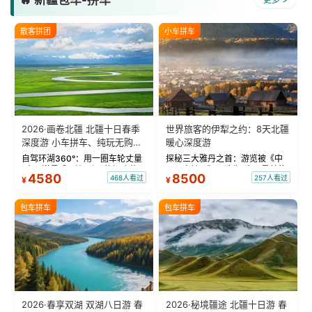
🔥 新疆包车-拼车
散客拼团
小车拼车
2026·画卷北疆 北疆十日春季
世界旅客的伊犁之约：8天北疆
深度游 小车拼车、纯玩无购
暖心深度游
物！
自驾环湖360°：用一圈车轮丈量
探秘三大雅丹之首：游览被《中
“大西洋最后一滴眼泪”的极致蔚
国国家地理》评选为“中国最美的
4580
8500
468人看过
257人看过
¥
¥
蓝。 赛湖旅拍：甄选多款风格服
三大雅丹”第一名的克拉玛依魔鬼
饰，9张精修美照，定格赛里木湖
城。 中国第一村：探访仅存的图
绝美瞬间。 赛湖坦克300跟车视
瓦人最大村落——禾木村，欣赏
包车拼车
包车拼车
频：专业摄影师...
晨雾与小木...
2026·春享双湖 双湖八日游 春
2026·秘境疆途 北疆十日游 春