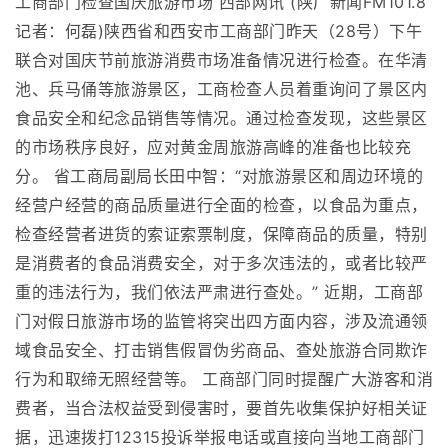
工商部门检查国庆旅游市场 西部网讯 (陕广新闻FM101.8
记者：何磊)陕西省和西安市工商部门昨天（28号）下午
联合对国庆节前旅游消费市场准备情况进行检查。在华清
池、兵马俑等旅游景区，工商检查人员着重询问了景区内
食品安全和纪念品销售等情况。通过检查发现，这些景区
的市场秩序良好，应对黄金周旅游高峰的准备也比较充
分。 省工商局副局长田中智：“对旅游景区和周边环境的
经营户经营的商品质量进行全面的检查，以食品为重点，
检查经营者进货的索证索票制度，保障商品的质量，特别
是消费者的食品消费安全，对于多次违法的，或者比较严
重的违法行为，我们依法严肃进行查处。” 近期，工商部
门对假日旅游市场的监管将突出四方面内容，涉及流通领
域食品安全、打击销售假冒伪劣商品、查处旅游合同欺诈
行为和取缔无照经营等。 工商部门同时提醒广大游客和消
费者，当合法权益受到侵害时，要首先收集保护好相关证
据，迅速拨打12315投诉举报电话或直接向当地工商部门