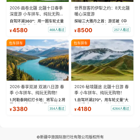
2026·画卷北疆 北疆十日春季
世界旅客的伊犁之约：8天北疆
深度游 小车拼车、纯玩无购
暖心深度游
物！
自驾环湖360°：用一圈车轮丈量
探秘三大雅丹之首：游览被《中
“大西洋最后一滴眼泪”的极致蔚
国国家地理》评选为“中国最美的
4580
8500
468人看过
257人看过
¥
¥
蓝。 赛湖旅拍：甄选多款风格服
三大雅丹”第一名的克拉玛依魔鬼
饰，9张精修美照，定格赛里木湖
城。 中国第一村：探访仅存的图
绝美瞬间。 赛湖坦克300跟车视
瓦人最大村落——禾木村，欣赏
包车拼车
包车拼车
频：专业摄影师...
晨雾与小木...
2026·春享双湖 双湖八日游 春
2026·秘境疆途 北疆十日游 春
季 小车拼车、纯玩无购物！
季 小车拼车、纯玩无购物！
1.阿勒泰网红打卡地：将军山 2.将
1.自驾环湖270°，用车轮丈量“大
军山落日缆车，体验雪都风光 3.
西洋最后一滴眼泪”的极致蔚蓝，
3380
4180
354人看过
4264人看过
¥
¥
将军山，夕阳派对，蹦迪party 4.
让雪山、花海与深邃湖水在转弯
自驾赛里木湖360°环湖 5.二进赛
间连成自由的画卷。 2.特别赠送
湖随心游，邂逅湖畔日出浪漫...
那拉提景区3公里内，落地窗三钻
民宿 3.那...
©新疆中旅国际旅行社有限公司版权所有