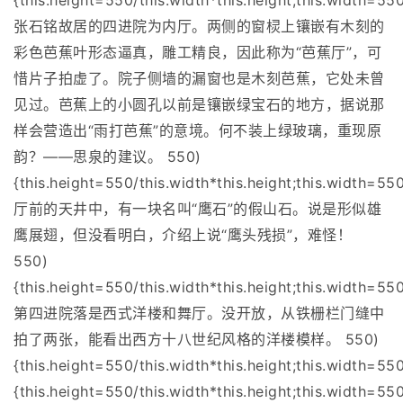
{this.height=550/this.width*this.height;this.width=550
张石铭故居的四进院为内厅。两侧的窗棂上镶嵌有木刻的
彩色芭蕉叶形态逼真，雕工精良，因此称为“芭蕉厅”，可
惜片子拍虚了。院子侧墙的漏窗也是木刻芭蕉，它处未曾
见过。芭蕉上的小圆孔以前是镶嵌绿宝石的地方，据说那
样会营造出“雨打芭蕉”的意境。何不装上绿玻璃，重现原
韵？——思泉的建议。 550)
{this.height=550/this.width*this.height;this.width=550
厅前的天井中，有一块名叫“鹰石”的假山石。说是形似雄
鹰展翅，但没看明白，介绍上说“鹰头残损”，难怪！
550)
{this.height=550/this.width*this.height;this.width=550
第四进院落是西式洋楼和舞厅。没开放，从铁栅栏门缝中
拍了两张，能看出西方十八世纪风格的洋楼模样。 550)
{this.height=550/this.width*this.height;this.width=55
{this.height=550/this.width*this.height;this.width=550