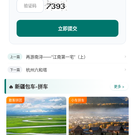
立即提交
再游南浔——“江南第一宅”（上）
上一篇
杭州六和塔
下一篇
🔥 新疆包车-拼车
更多 >
散客拼团
小车拼车