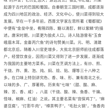
味"的声誉，它历史悠久，源远流长。据史书记载，川菜
起源于古代的巴国和蜀国。自秦朝至三国时期，成都逐渐
成为四川地区的政治、经济、文化中心，使川菜得到较大
发展。早在一千多年前，西晋文学家左思所著《蜀都赋》
中便有"金垒中坐，肴隔四陈、觞以清酊，鲜以紫鳞"的描
述。唐宋时期，川菜更为脍炙人口。诗人陆游曾有"玉食
峨眉木耳，金齑丙穴鱼"的诗句赞美川菜。元、明、清建
都北京后，随着入川官吏增多，大批北京厨师前往成都落
户，经营饮食业，因而川菜又得到了进一步发展，逐渐成
为我国的主要地方菜系。川菜在烹调方法上，有炒、煎、
干烧、炸、熏、泡、炖、焖、烩、贴、爆等三十八种之
多。在口味上特别讲究色、香、味、形、兼有南北之长，
以味的多、广、厚著称。历来有"七味"（甜、酸、麻、
辣、苦、香、咸），八滋（干烧、酸、辣、鱼香、干煸、
怪味、椒麻、红油）之说。其主要名菜有"宫保鸡丁"，"麻
婆豆腐"，"灯影牛肉"，"樟茶鸭子"，"毛肚火锅"，"鱼香肉