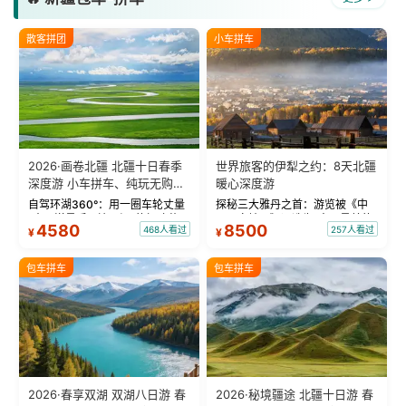
散客拼团
小车拼车
2026·画卷北疆 北疆十日春季
世界旅客的伊犁之约：8天北疆
深度游 小车拼车、纯玩无购
暖心深度游
物！
自驾环湖360°：用一圈车轮丈量
探秘三大雅丹之首：游览被《中
“大西洋最后一滴眼泪”的极致蔚
国国家地理》评选为“中国最美的
4580
8500
468人看过
257人看过
¥
¥
蓝。 赛湖旅拍：甄选多款风格服
三大雅丹”第一名的克拉玛依魔鬼
饰，9张精修美照，定格赛里木湖
城。 中国第一村：探访仅存的图
绝美瞬间。 赛湖坦克300跟车视
瓦人最大村落——禾木村，欣赏
包车拼车
包车拼车
频：专业摄影师...
晨雾与小木...
2026·春享双湖 双湖八日游 春
2026·秘境疆途 北疆十日游 春