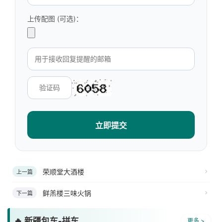
上传配图 (可选)：
立即提交
荣顺堂大酒楼
上一篇
鲜羔楼三味火锅
下一篇
🔥 新疆包车-拼车
更多 >