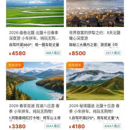
2026·画卷北疆 北疆十日春季
世界旅客的伊犁之约：8天北疆
深度游 小车拼车、纯玩无购
暖心深度游
物！
自驾环湖360°：用一圈车轮丈量
探秘三大雅丹之首：游览被《中
“大西洋最后一滴眼泪”的极致蔚
国国家地理》评选为“中国最美的
4580
8500
468人看过
257人看过
¥
¥
蓝。 赛湖旅拍：甄选多款风格服
三大雅丹”第一名的克拉玛依魔鬼
饰，9张精修美照，定格赛里木湖
城。 中国第一村：探访仅存的图
绝美瞬间。 赛湖坦克300跟车视
瓦人最大村落——禾木村，欣赏
包车拼车
包车拼车
频：专业摄影师...
晨雾与小木...
2026·春享双湖 双湖八日游 春
2026·秘境疆途 北疆十日游 春
季 小车拼车、纯玩无购物！
季 小车拼车、纯玩无购物！
1.阿勒泰网红打卡地：将军山 2.将
1.自驾环湖270°，用车轮丈量“大
军山落日缆车，体验雪都风光 3.
西洋最后一滴眼泪”的极致蔚蓝，
3380
4180
354人看过
4264人看过
¥
¥
将军山，夕阳派对，蹦迪party 4.
让雪山、花海与深邃湖水在转弯