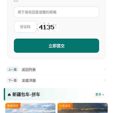
立即提交
返回列表
上一篇
龙威洋服
下一篇
🔥 新疆包车-拼车
更多 >
散客拼团
小车拼车