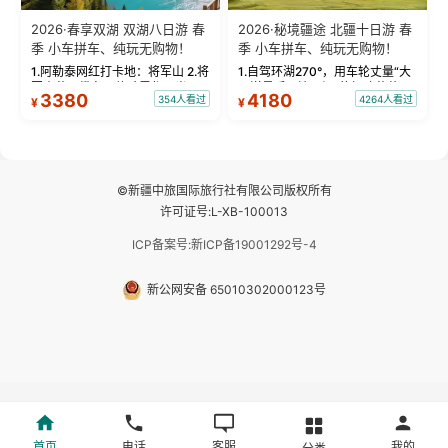
2026·春享双湖 双湖八日游 春
2026·秘境疆途 北疆十日游 春
季 小车拼车、纯玩无购物！
季 小车拼车、纯玩无购物！
1.阿勒泰网红打卡地：将军山 2.将
1.自驾环湖270°，用车轮丈量“大
军山落日缆车，体验雪都风光 3.
西洋最后一滴眼泪”的极致蔚蓝，
3380
4180
354人看过
4264人看过
¥
¥
将军山，夕阳派对，蹦迪party 4.
让雪山、花海与深邃湖水在转弯
自驾赛里木湖360°环湖 5.二进赛
间连成自由的画卷。 2.特别赠送
湖随心游，邂逅湖畔日出浪漫...
那拉提景区3公里内，落地窗三钻
民宿 3.那...
©新疆中旅国际旅行社有限公司版权所有
许可证号:L-XB-100013
ICP备案号:新ICP备19001292号-4
新公网安备 65010302000123号
首页
电话
客服
我的