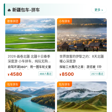
🔥 新疆包车-拼车
更多 >
散客拼团
小车拼车
2026·画卷北疆 北疆十日春季
世界旅客的伊犁之约：8天北疆
深度游 小车拼车、纯玩无购
暖心深度游
物！
自驾环湖360°：用一圈车轮丈量
探秘三大雅丹之首：游览被《中
“大西洋最后一滴眼泪”的极致蔚
国国家地理》评选为“中国最美的
4580
8500
468人看过
257人看过
¥
¥
蓝。 赛湖旅拍：甄选多款风格服
三大雅丹”第一名的克拉玛依魔鬼
饰，9张精修美照，定格赛里木湖
城。 中国第一村：探访仅存的图
绝美瞬间。 赛湖坦克300跟车视
瓦人最大村落——禾木村，欣赏
包车拼车
包车拼车
频：专业摄影师...
晨雾与小木...