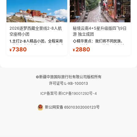
2026逐梦西藏全景线2-8人航
秘境云南4+5星升级版四飞9日
空座椅小团
游 独立成团
1.主打2-8人精品小团，全程采用
◇精华景点：我们将不同民族、
9座航空座椅车型（360度环抱式
不同地域、不同风格的三座古城
7380
2880
¥
¥
座舱），提供VIP级别的舒适出行
—【大理古城、丽江古城、香格
体验 。供氧保障： 2.全程入住舒
里拉、野象谷】呈现给您！...
适型含氧酒店（低海拔的索松村
和林芝除外），并贴心赠...
©新疆中旅国际旅行社有限公司版权所有
许可证号:L-XB-100013
ICP备案号:新ICP备19001292号-4
新公网安备 65010302000123号