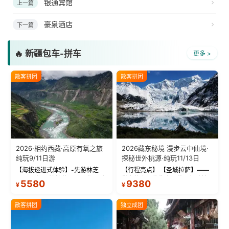
银通宾馆
上一篇
豪泉酒店
下一篇
🔥 新疆包车-拼车
更多 >
散客拼团
散客拼团
2026·相约西藏·高原有氧之旅
2026藏东秘境 漫步云中仙境·
纯玩9/11日游
探秘世外桃源·纯玩11/13日
【海拔递进式体验】-先游林芝
【行程亮点】 【圣城拉萨】——
(2900米)再访拉萨(3650米)，亲
带上信心与信仰去西藏，行吟拉
5580
9380
¥
¥
测 99%游客零高反 。 【贴心保
萨，感受这座城与生俱来的与众
障】-全程配备便携式制氧机，高
不同！ 【布达拉宫】——集宫殿
反根本不是事儿 ！ 【无人机航
城堡寺院于一体的宏伟建筑，是
散客拼团
独立成团
拍】-雪山/圣湖/...
西藏最完整的古代...