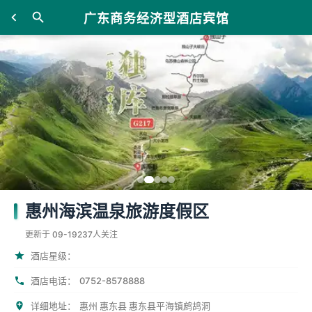
广东商务经济型酒店宾馆
惠州海滨温泉旅游度假区
更新于 09-19
237人关注
酒店星级：
0752-8578888
酒店电话：
详细地址：
惠州 惠东县 惠东县平海镇鹧鸪洞