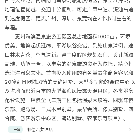
西倚大亚湾，南临南门巽寮湾旅游度假区，东望红海湾，
地理位置优越，交通十分便利，可走广惠高速、深汕高速
到达度假区，距离广州、深圳、东莞均在2个小时左右的
车程。
惠州海滨温泉旅游度假区总占地面积1000亩，环境
优美，地势起伏延绵，平湖峡谷交错，到处山泉清例，遍
山林木青苍，空气清新。整个度假区规划宏伟、设计新颖
高雅、功能齐全，以丰富的温泉旅游资源为依托，精心打
造海洋温泉文化。首期投入使用的有各类豪华商务客房和
20幢别具欧陆风情的高尚别墅，大型多功能的会议中心以
及占地面积近百亩的大型海滨风情露天温泉区，各类服务
配套设施一应俱全（二期工程包括温泉大峡谷、四驱车俱
乐部、跑马场、日式木屋别墅，豪华会所、傣式别墅、四
合院、游客游乐中心区、海边别墅、农家乐等项目）。
顺德君莱酒店
上一篇