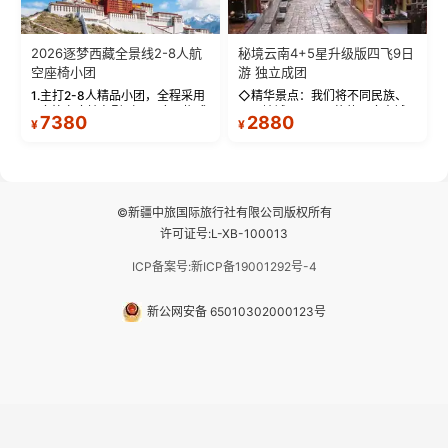
2026逐梦西藏全景线2-8人航
秘境云南4+5星升级版四飞9日
空座椅小团
游 独立成团
1.主打2-8人精品小团，全程采用
◇精华景点：我们将不同民族、
9座航空座椅车型（360度环抱式
不同地域、不同风格的三座古城
7380
2880
¥
¥
座舱），提供VIP级别的舒适出行
—【大理古城、丽江古城、香格
体验 。供氧保障： 2.全程入住舒
里拉、野象谷】呈现给您！...
适型含氧酒店（低海拔的索松村
和林芝除外），并贴心赠...
©新疆中旅国际旅行社有限公司版权所有
许可证号:L-XB-100013
ICP备案号:新ICP备19001292号-4
新公网安备 65010302000123号