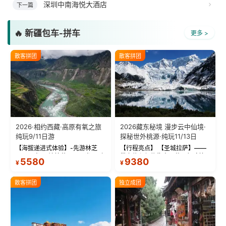
深圳中南海悦大酒店
下一篇
🔥 新疆包车-拼车
更多 >
散客拼团
散客拼团
2026·相约西藏·高原有氧之旅
2026藏东秘境 漫步云中仙境·
纯玩9/11日游
探秘世外桃源·纯玩11/13日
【海拔递进式体验】-先游林芝
【行程亮点】 【圣城拉萨】——
(2900米)再访拉萨(3650米)，亲
带上信心与信仰去西藏，行吟拉
5580
9380
¥
¥
测 99%游客零高反 。 【贴心保
萨，感受这座城与生俱来的与众
障】-全程配备便携式制氧机，高
不同！ 【布达拉宫】——集宫殿
反根本不是事儿 ！ 【无人机航
城堡寺院于一体的宏伟建筑，是
散客拼团
独立成团
拍】-雪山/圣湖/...
西藏最完整的古代...