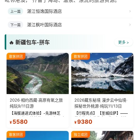
湛江恒逸国际酒店
上一篇
湛江枫叶国际酒店
下一篇
🔥 新疆包车-拼车
更多 >
散客拼团
散客拼团
2026·相约西藏·高原有氧之旅
2026藏东秘境 漫步云中仙境·
纯玩9/11日游
探秘世外桃源·纯玩11/13日
【海拔递进式体验】-先游林芝
【行程亮点】 【圣城拉萨】——
(2900米)再访拉萨(3650米)，亲
带上信心与信仰去西藏，行吟拉
5580
9380
¥
¥
测 99%游客零高反 。 【贴心保
萨，感受这座城与生俱来的与众
障】-全程配备便携式制氧机，高
不同！ 【布达拉宫】——集宫殿
反根本不是事儿 ！ 【无人机航
城堡寺院于一体的宏伟建筑，是
散客拼团
独立成团
拍】-雪山/圣湖/...
西藏最完整的古代...