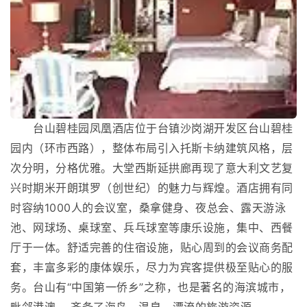
台山碧桂园凤凰酒店位于台镇沙岗湖开发区台山碧桂
园内（环市西路），整体布局引入托斯卡纳建筑风格，层
次分明，分格优雅。大堂西斯延拱廊再现了意大利文艺复
兴时期米开朗琪罗（创世纪）的魅力与辉煌。酒店拥有同
时容纳1000人的会议室，桑拿健身、夜总会、露天游泳
池、网球场、桌球室、兵乓球室等康乐设施，集中、西餐
厅于一体。舒适完善的住宿设施，贴心周到的会议商务配
套，丰富多彩的康体娱乐，尽力为宾客提供极至贴心的服
务。台山有“中国第一侨乡”之称，也是著名的海滨城市，
毗邻港澳， 齐备了海岛、温泉、漂流的旅游资源。