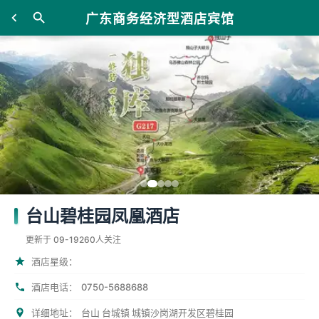
广东商务经济型酒店宾馆
台山碧桂园凤凰酒店
更新于 09-19
260人关注
酒店星级：
0750-5688688
酒店电话：
详细地址：
台山 台城镇 城镇沙岗湖开发区碧桂园