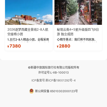
2026逐梦西藏全景线2-8人航
秘境云南4+5星升级版四飞9日
空座椅小团
游 独立成团
1.主打2-8人精品小团，全程采用
◇精华景点：我们将不同民族、
9座航空座椅车型（360度环抱式
不同地域、不同风格的三座古城
7380
2880
¥
¥
座舱），提供VIP级别的舒适出行
—【大理古城、丽江古城、香格
体验 。供氧保障： 2.全程入住舒
里拉、野象谷】呈现给您！...
适型含氧酒店（低海拔的索松村
和林芝除外），并贴心赠...
©新疆中旅国际旅行社有限公司版权所有
许可证号:L-XB-100013
ICP备案号:新ICP备19001292号-4
新公网安备 65010302000123号