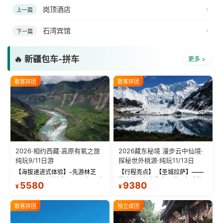
岗顶酒店
上一篇
石湾宾馆
下一篇
🔥 新疆包车-拼车
更多 >
散客拼团
散客拼团
2026·相约西藏·高原有氧之旅
2026藏东秘境 漫步云中仙境·
纯玩9/11日游
探秘世外桃源·纯玩11/13日
【海拔递进式体验】-先游林芝
【行程亮点】 【圣城拉萨】——
(2900米)再访拉萨(3650米)，亲
带上信心与信仰去西藏，行吟拉
5580
9380
¥
¥
测 99%游客零高反 。 【贴心保
萨，感受这座城与生俱来的与众
障】-全程配备便携式制氧机，高
不同！ 【布达拉宫】——集宫殿
反根本不是事儿 ！ 【无人机航
城堡寺院于一体的宏伟建筑，是
散客拼团
独立成团
拍】-雪山/圣湖/...
西藏最完整的古代...