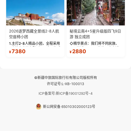
2026逐梦西藏全景线2-8人航
秘境云南4+5星升级版四飞9日
空座椅小团
游 独立成团
1.主打2-8人精品小团，全程采用
◇精华景点：我们将不同民族、
9座航空座椅车型（360度环抱式
不同地域、不同风格的三座古城
7380
2880
¥
¥
座舱），提供VIP级别的舒适出行
—【大理古城、丽江古城、香格
体验 。供氧保障： 2.全程入住舒
里拉、野象谷】呈现给您！...
适型含氧酒店（低海拔的索松村
和林芝除外），并贴心赠...
©新疆中旅国际旅行社有限公司版权所有
许可证号:L-XB-100013
ICP备案号:新ICP备19001292号-4
新公网安备 65010302000123号