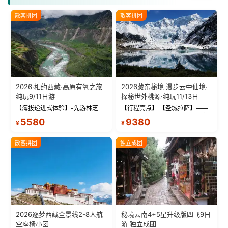
散客拼团
散客拼团
2026·相约西藏·高原有氧之旅
2026藏东秘境 漫步云中仙境·
纯玩9/11日游
探秘世外桃源·纯玩11/13日
【海拔递进式体验】-先游林芝
【行程亮点】 【圣城拉萨】——
(2900米)再访拉萨(3650米)，亲
带上信心与信仰去西藏，行吟拉
5580
9380
¥
¥
测 99%游客零高反 。 【贴心保
萨，感受这座城与生俱来的与众
障】-全程配备便携式制氧机，高
不同！ 【布达拉宫】——集宫殿
反根本不是事儿 ！ 【无人机航
城堡寺院于一体的宏伟建筑，是
散客拼团
独立成团
拍】-雪山/圣湖/...
西藏最完整的古代...
2026逐梦西藏全景线2-8人航
秘境云南4+5星升级版四飞9日
空座椅小团
游 独立成团