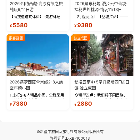
2026·相约西藏·高原有氧之旅
2026藏东秘境 漫步云中仙境·
纯玩9/11日游
探秘世外桃源·纯玩11/13日
【海拔递进式体验】-先游林芝
【行程亮点】 【圣城拉萨】——
(2900米)再访拉萨(3650米)，亲
带上信心与信仰去西藏，行吟拉
5580
9380
¥
¥
测 99%游客零高反 。 【贴心保
萨，感受这座城与生俱来的与众
障】-全程配备便携式制氧机，高
不同！ 【布达拉宫】——集宫殿
反根本不是事儿 ！ 【无人机航
城堡寺院于一体的宏伟建筑，是
散客拼团
独立成团
拍】-雪山/圣湖/...
西藏最完整的古代...
2026逐梦西藏全景线2-8人航
秘境云南4+5星升级版四飞9日
空座椅小团
游 独立成团
1.主打2-8人精品小团，全程采用
◇精华景点：我们将不同民族、
9座航空座椅车型（360度环抱式
不同地域、不同风格的三座古城
7380
2880
¥
¥
座舱），提供VIP级别的舒适出行
—【大理古城、丽江古城、香格
体验 。供氧保障： 2.全程入住舒
里拉、野象谷】呈现给您！...
适型含氧酒店（低海拔的索松村
和林芝除外），并贴心赠...
©新疆中旅国际旅行社有限公司版权所有
许可证号:L-XB-100013