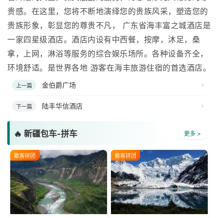
贵感。在这里，您将不断地演绎您的贵族风采，塑造您的
贵族形象，彰显您的尊贵不凡， 广东省海丰富之城酒店是
一家四星级酒店。酒店内设有中西餐，按摩，沐足，桑
拿，上网，淋浴等服务的综合娱乐场所。各种设备齐全，
环境舒适。是世界各地 游客在海丰旅游住宿的首选酒店。
金伯爵广场
上一篇
陆丰华信酒店
下一篇
🔥 新疆包车-拼车
更多 >
散客拼团
散客拼团