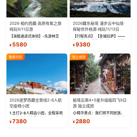
2026·相约西藏·高原有氧之旅
2026藏东秘境 漫步云中仙境·
纯玩9/11日游
探秘世外桃源·纯玩11/13日
【海拔递进式体验】-先游林芝
【行程亮点】 【圣城拉萨】——
(2900米)再访拉萨(3650米)，亲
带上信心与信仰去西藏，行吟拉
5580
9380
¥
¥
测 99%游客零高反 。 【贴心保
萨，感受这座城与生俱来的与众
障】-全程配备便携式制氧机，高
不同！ 【布达拉宫】——集宫殿
反根本不是事儿 ！ 【无人机航
城堡寺院于一体的宏伟建筑，是
散客拼团
独立成团
拍】-雪山/圣湖/...
西藏最完整的古代...
2026逐梦西藏全景线2-8人航
秘境云南4+5星升级版四飞9日
空座椅小团
游 独立成团
1.主打2-8人精品小团，全程采用
◇精华景点：我们将不同民族、
9座航空座椅车型（360度环抱式
不同地域、不同风格的三座古城
7380
2880
¥
¥
座舱），提供VIP级别的舒适出行
—【大理古城、丽江古城、香格
体验 。供氧保障： 2.全程入住舒
里拉、野象谷】呈现给您！...
适型含氧酒店（低海拔的索松村