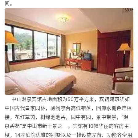
间。
中山温泉宾馆占地面积为50万平方米，宾馆建筑犹如
中国古代皇家园林，殿阁亭台高低错落，回廊水榭色连相
接，花红草茵，树绿池池碧，园中有园，景中带景，“温
泉碧苑”是中山市新十景之一。宾馆有10幢华丽的客房主
楼，14座庭院优雅的别墅以及一幢设施完备、功能齐全用