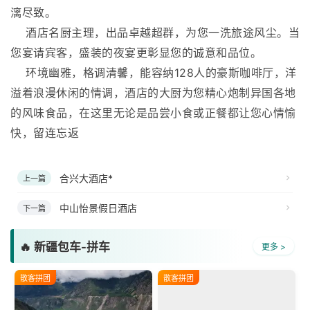
漓尽致。
酒店名厨主理，出品卓越超群，为您一洗旅途风尘。当
您宴请宾客，盛装的夜宴更彰显您的诚意和品位。
环境幽雅，格调清馨，能容纳128人的豪斯咖啡厅，洋
溢着浪漫休闲的情调，酒店的大厨为您精心炮制异国各地
的风味食品，在这里无论是品尝小食或正餐都让您心情愉
快，留连忘返
合兴大酒店*
上一篇
中山怡景假日酒店
下一篇
🔥 新疆包车-拼车
更多 >
散客拼团
散客拼团