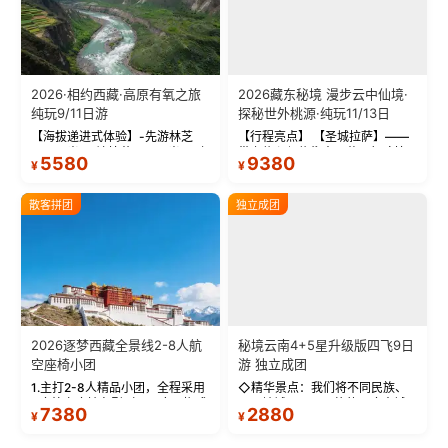
2026·相约西藏·高原有氧之旅
2026藏东秘境 漫步云中仙境·
纯玩9/11日游
探秘世外桃源·纯玩11/13日
【海拔递进式体验】-先游林芝
【行程亮点】 【圣城拉萨】——
(2900米)再访拉萨(3650米)，亲
带上信心与信仰去西藏，行吟拉
5580
9380
¥
¥
测 99%游客零高反 。 【贴心保
萨，感受这座城与生俱来的与众
障】-全程配备便携式制氧机，高
不同！ 【布达拉宫】——集宫殿
反根本不是事儿 ！ 【无人机航
城堡寺院于一体的宏伟建筑，是
散客拼团
独立成团
拍】-雪山/圣湖/...
西藏最完整的古代...
2026逐梦西藏全景线2-8人航
秘境云南4+5星升级版四飞9日
空座椅小团
游 独立成团
1.主打2-8人精品小团，全程采用
◇精华景点：我们将不同民族、
9座航空座椅车型（360度环抱式
不同地域、不同风格的三座古城
7380
2880
¥
¥
座舱），提供VIP级别的舒适出行
—【大理古城、丽江古城、香格
体验 。供氧保障： 2.全程入住舒
里拉、野象谷】呈现给您！...