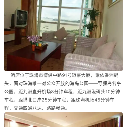
酒店位于珠海市情侣中路91号迈豪大厦，紧依香洲码
头，面对珠海唯一对公众开放的海岛公园——野狸岛名亭
公园。距九洲直升机场8分钟车程，距九洲港码头10分钟
车程，距拱北口岸25分钟车程，距珠海机场45分钟车
程，交通四通八达、路路畅通。