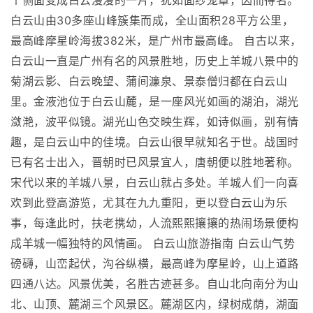
个侧面变成白云漫漫的一片，犹如面纱笼罩，因而得名。
白云山由30多座山峰簇集而成，全山面积28平方公里，
最高峰摩星岭海拔382米，是广州市最高峰。 自古以来，
白云山一直是广州有名的风景胜地，历史上羊城八景中的
菊湖云影、白云晚望、蒲间濂泉、景泰僧归都在白云山
里。金液池位于白云山麓，是一座风光如画的湖泊，湖光
潋滟，波平似镜。湖光山色交映生辉，如诗似画，别有情
趣，是白云山中的佳境。白云山很早就知名于世。战国时
已有名士出入，晋朝时已风景宜人，唐朝便以胜地著称。
宋代以来的羊城八景，白云山就占多处。羊城人们一向喜
欢到此登高游览，尤其在九九重阳，更以登白云山为乐
事，每逢此时，扶老携幼，人流熙熙攘攘的热闹场景便构
成羊城一幅独特的风情画。 白云山旅游指南 白云山气势
磅礴，山峦起伏，沟谷纵横，最高峰为摩星岭，山上道路
四通八达。风景优美，名胜古迹甚多。自山北向南分为山
北、山顶、麓湖三个风景区。麓湖区内，绿树成荫，湖面