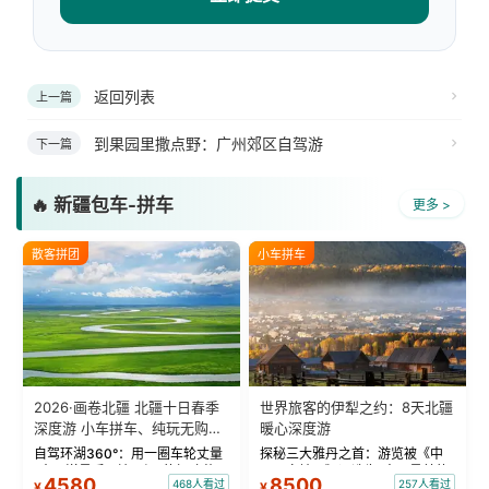
返回列表
上一篇
到果园里撒点野：广州郊区自驾游
下一篇
🔥 新疆包车-拼车
更多 >
散客拼团
小车拼车
2026·画卷北疆 北疆十日春季
世界旅客的伊犁之约：8天北疆
深度游 小车拼车、纯玩无购
暖心深度游
物！
自驾环湖360°：用一圈车轮丈量
探秘三大雅丹之首：游览被《中
“大西洋最后一滴眼泪”的极致蔚
国国家地理》评选为“中国最美的
4580
8500
468人看过
257人看过
¥
¥
蓝。 赛湖旅拍：甄选多款风格服
三大雅丹”第一名的克拉玛依魔鬼