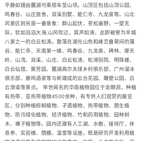
平静如镜由麓湖可乘缆车至山项。山顶区包括山顶公园、
鸣春谷、山庄旅舍、双溪别墅、能仁寺、九龙泉等。山北
风景区则另是一番景象：群山起伏，苍松遍野，一望无
际，犹如滔滔大海;山风吹过，其声如涛，此即被誉为羊城
八景之一的白云松涛。散落在湖光山色和峰峦叠翠间的蒲
谷、能仁寺、天南第一峰、鸣春谷、九龙泉、碑林、摩天
岭、山湾、双溪、山庄、白云松涛、松涛别院、明珠楼、
白云仙馆、聚芳园、麓湖高尔夫球乡村俱乐部、广州溜冰
俱乐部、鹿鸣酒家等与新建成的云台花园、雕塑公园、白
云滑道等景点。 举世闻名的华南植物园位于龙眼洞，种植
有热带、亚热带植物4500余种，有专供人们观赏的展览
区，分别种植棕榈植物、孑遗植物、热带植物、荫生植
物、防污绿化植物、经济植物、竹和药用植物、园林树
木、裸子植物等。园内还建有人工湖、水榭、接待厅、休
息亭、实验楼、荫棚、温室等设施，既是研究开发利用植