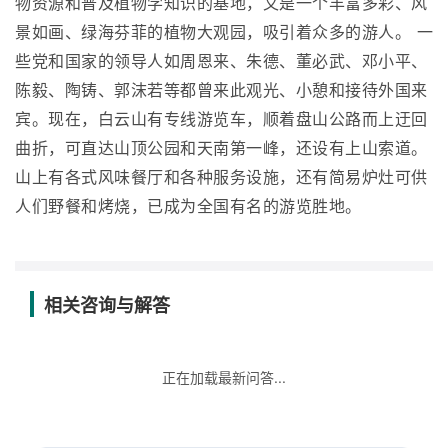
物资源和普及植物学知识的基地，又是一个丰富多彩、风
景如画、绿海芬菲的植物大观园，吸引着众多的游人。 一
些党和国家的领导人如周恩来、朱德、董必武、邓小平、
陈毅、陶铸、郭沫若等都曾来此观光、小憩和接待外国来
宾。现在，白云山有专线游览车，顺着盘山公路而上迂回
曲折，可直达山顶公园和天南第一峰，还设有上山索道。
山上有各式风味餐厅和各种服务设施，还有简易炉灶可供
人们野餐和烤烧，已成为全国有名的游览胜地。
相关咨询与解答
正在加载最新问答...