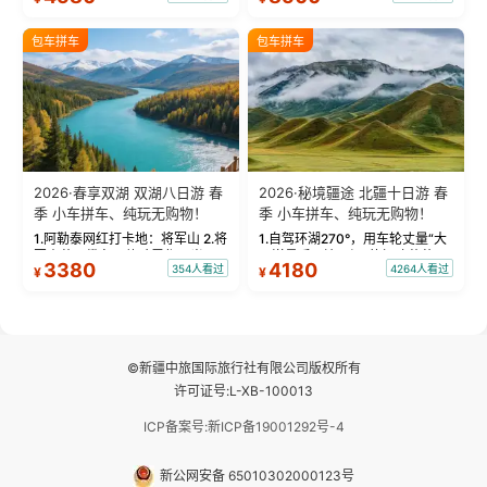
饰，9张精修美照，定格赛里木湖
城。 中国第一村：探访仅存的图
绝美瞬间。 赛湖坦克300跟车视
瓦人最大村落——禾木村，欣赏
包车拼车
包车拼车
频：专业摄影师...
晨雾与小木...
2026·春享双湖 双湖八日游 春
2026·秘境疆途 北疆十日游 春
季 小车拼车、纯玩无购物！
季 小车拼车、纯玩无购物！
1.阿勒泰网红打卡地：将军山 2.将
1.自驾环湖270°，用车轮丈量“大
军山落日缆车，体验雪都风光 3.
西洋最后一滴眼泪”的极致蔚蓝，
3380
4180
354人看过
4264人看过
¥
¥
将军山，夕阳派对，蹦迪party 4.
让雪山、花海与深邃湖水在转弯
自驾赛里木湖360°环湖 5.二进赛
间连成自由的画卷。 2.特别赠送
湖随心游，邂逅湖畔日出浪漫...
那拉提景区3公里内，落地窗三钻
民宿 3.那...
©新疆中旅国际旅行社有限公司版权所有
许可证号:L-XB-100013
ICP备案号:新ICP备19001292号-4
新公网安备 65010302000123号