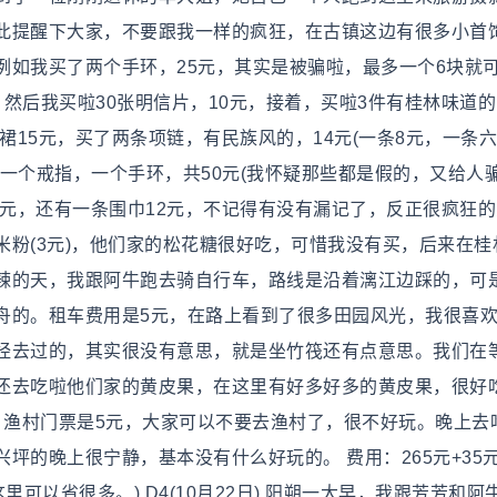
此提醒下大家，不要跟我一样的疯狂，在古镇这边有很多小首
例如我买了两个手环，25元，其实是被骗啦，最多一个6块就
然后我买啦30张明信片，10元，接着，买啦3件有桂林味道
裙15元，买了两条项链，有民族风的，14元(一条8元，一条
一个戒指，一个手环，共50元(我怀疑那些都是假的，又给人骗
7元，还有一条围巾12元，不记得有没有漏记了，反正很疯狂
粉(3元)，他们家的松花糖很好吃，可惜我没有买，后来在桂
辣的天，我跟阿牛跑去骑自行车，路线是沿着漓江边踩的，可
舟的。租车费用是5元，在路上看到了很多田园风光，我很喜
经去过的，其实很没有意思，就是坐竹筏还有点意思。我们在
还去吃啦他们家的黄皮果，在这里有好多好多的黄皮果，很好
1元，渔村门票是5元，大家可以不要去渔村了，很不好玩。晚上去
坪的晚上很宁静，基本没有什么好玩的。 费用：265元+35元
里可以省很多。) D4(10月22日) 阳朔一大早，我跟芳芳和阿