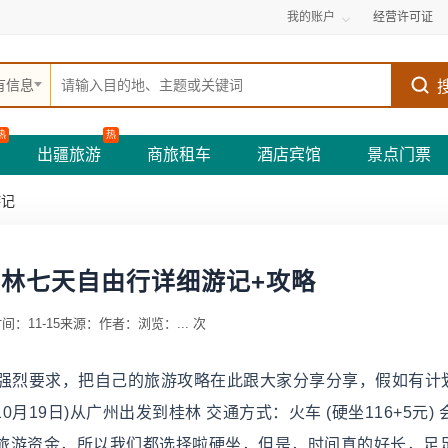
我的账户
经营许可证
有信息
热
热
出疆旅游
商旅租车
酒店宾馆
景点门票
游记
-桂林七天自由行详细游记+攻略
间：11-15
来源：
作者：
浏览：
...
次
的强烈要求，把自己的旅游攻略在此跟大家分享分享，假如有计
月19日)从广州出发到桂林 交通方式：火车 (硬坐116+5元) 
旅游资金，所以我们都选择啦硬坐，但是，时间真的好长，足足