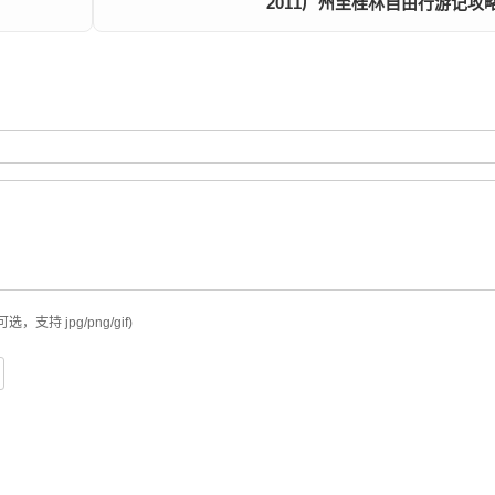
2011广州至桂林自由行游记攻
可选，支持 jpg/png/gif)