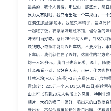
最美的，我个人觉得，那些山，那些水，简直
象力太有限啦，我只看出啦一个苹果山，一个
在漓江那里游l啦水，我这只旱鸭子，差点死
一起吃了饭，农家菜味道还不错，健骨鱼的味道
味道相当好吃。总计260元每人65。到达兴
块钱的小电瓶才能到兴坪车站，不要步行，李
下车后，我们就住在了兴坪，这里住的地方也不
均一人30多元，我自己也忘记啦。晚上，随
什么都看不到，最好白天去，可是，作为购物狂
桂林米粉)+10元(车费)+3元(车费)+30元(食物费
意)总计：225元一个人 D3(10月21日
山上可以看到20元人名币上的风景，特别壮
相片，大妈的嗓门非常好，唱出来的山歌简直
就出发，不然你有可能错过看日出哦。还有遇