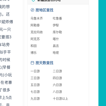
我的想
按地区查找
方。还
乌鲁木齐
吐鲁番
李斌师傅
阿勒泰
伊犁
元一只
克拉玛依
库尔勒
定要搭3
阿克苏
喀什
车站旁
和田
昌吉
似乎平
博乐
哈密
的时候
按天数查找
(早餐
一日游
二日游
6元(小玩
三日游
四日游
。在老寨
五日游
六日游
了很多
七日游
八日游
早上5点
九日游
十日游以上
影，非