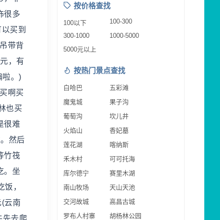
按价格查找
饰很多
100-300
100以下
可以买到
300-1000
1000-5000
的吊带背
5000元以上
六元，有
按热门景点查找
啦。)
白哈巴
五彩滩
的买啊买
魔鬼城
果子沟
林也买
葡萄沟
坎儿井
是很难
火焰山
香妃墓
欢。然后
莲花湖
喀纳斯
等竹筏
禾木村
可可托海
吃。坐
库尔德宁
赛里木湖
吃饭，
南山牧场
天山天池
交河故城
高昌古城
(云南
罗布人村寨
胡杨林公园
牛先去爬