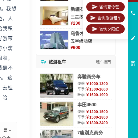
咨询夏令营
的。我想
新疆石河子凯瑞酒店
三星级酒店
咨询旅游租车
色，人
¥
230
给我积
咨询夕阳红
乌鲁木齐海德大酒店
导游带
五星级酒店
¥
600
称小漓
很窄，
旅游租车
租车指南
我最不
奔驰商务车
产。 这
淡季:
￥1000-1300
。去桂
平季:
￥1300-1600
旺季:
￥1600-1900
。哈
丰田4500
淡季:
￥1200-1500
平季:
￥1500-1800
旺季:
￥1800-2400
一篇 »
7座别克商务