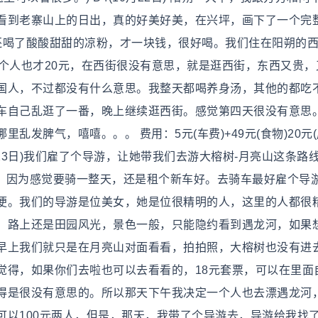
看到老寨山上的日出，真的好美好美，在兴坪，画下了一个完
还喝了酸酸甜甜的凉粉，才一块钱，很好喝。我们住在阳朔的
个人也才20元，在西街很没有意思，就是逛西街，东西又贵，
国人，不过都没有什么意思。我整天都喝养身汤，其他的都吃
车自己乱逛了一番，晚上继续逛西街。感觉第四天很没有意思
发脾气，嘻嘻。。。 费用：5元(车费)+49元(食物)20元(房
10月23日)我们雇了个导游，让她带我们去游大榕树-月亮山这条路线(
的，因为感觉要骑一整天，还是租个新车好。去骑车最好雇个导
便。我们的导游是位美女，她是位很精明的人，这里的人都很
，路上还是田园风光，景色一般，只能隐约看到遇龙河，如果
早上我们就只是在月亮山对面看看，拍拍照，大榕树也没有进
觉得，如果你们去啦也可以去看看的，18元套票，可以在里面
得是很没有意思的。所以那天下午我决定一个人也去漂遇龙河
可以100元两人，但是，那天，我带了个导游去，导游给我找