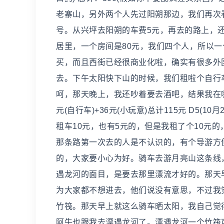
老寨山，另外两个人先过阳朔那边，我们再次
号。从兴坪去阳朔的车费5元，再去的路上，
居里，一个房间是80元，我们四个人，所以一
买，而且西街已经很商业化啦，确实有很多外
去。下午太阳快下山的时候，我们租啦个自行
呵，那天晚上，我还吵着要去酒吧，结果我在哪里乱
元(自行车)+36元(小玩意)总计115元 D5(
租车10元，也有5元的，但是我租了个10元
那条路第一次去的人是不认识的，有个导游方
的，大家要小心为好。骑车去游月亮山这条线
遇龙河的面目，是要去那里漂流才好的。那天
为大家都不想进去，他们说没有意思，不过我
竹筏。那天早上就这么骑车晒太阳，我自己觉
阿牛也跟我去漂遇龙河了。漂遇龙河一个竹筏