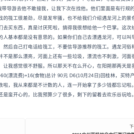
说我带导游去他不敢接我，让我下次在找他。他们里面是有行规
找的筏工很差劲，尽是发牢骚，也不给我们介绍遇龙河上的景
们去买东西，真是讨厌死啦，搞得我很想给他一个巴掌。这次
的人基本都是没有意思的。如果你们自己去漂遇龙河，可以叫
，然后自己打电话给筏工，不要信导游推荐的筏工。遇龙河俗
并不是那么漂亮，河面上还有一些垃圾，漂流也不刺激，河面
，让我感觉很不舒服。所以那天不在么开心，在阳朔那两天是
0(漂流费)+16(食物)总计 90元 D6(10月24日)回桂林，买特
数啦，我从来都是不计数的人，连一开始拿了多少钱都忘记啦
还是蛮开心的，比我预算少了很多，剩下的留着去欢乐谷玩哈
下