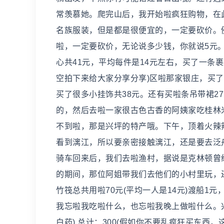
常羡慕她。爬完山后，我开始啦疯狂购物，在
名族服装，但是都是很便宜的，一定要砍价。
啦，一定要砍价，无论说多少钱，你就说5元。
心共41元，平均每件是14元左右，买了一条裹
空拍下来给大家分享分享)区啦那家银庄，买了
买了很多小挂饰共38元。还有买啦条吊带裙2
的，然后去啦一家很古色古香的阿姨家吃桂林米
不到啦，那是兴坪的特产哦。下午，顶着火辣
看到漓江，所以要亲密接触漓江，还是要去泛
骑车回来后，我们去啦渔村，据说是克林顿曾
的期间，那位阿姐带我们去他们的小村里玩，
竹筏总共用啦70元(平均一人是14元)渡船
我忘啦我吃啦什么，也忘啦我晚上做啦什么。兴
白药) 总计：300(假如你不要乱疯狂买东西，这