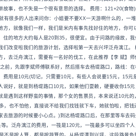
事，也不失是一个很有意思的选择。 费用：121+20(食物)共
下火车，就有很多的人出来问你：小姐要不要XX一天游啊什么的，一
地方，就像我们一样，我们是米内有事先找好住的地方，你可
住的地方大约每人是20到35，很便宜。由于问路的缘故，我
我们改变啦我们的旅游计划，选择啦第一天去兴坪泛舟漓江。 
方，去泛舟漓江，需要有一名好的伐工，在此推荐【李 斌】师
，在去之前，先跟李斌师傅联系好，然后搭车去杨堤路口，路线：
用是10元(切记，只需要10元，有些人会说要15元，15元
说好，就是到杨堤路口10元，如果他们耍赖，硬要收你15元
就是遇到这样野蛮的事情，那个女的售票员，本来说还10元的
人多，也不怕他，直接说不给我们找钱就下车，她就怕啦，把钱
家去旅游的时候要小心点。)到达杨堤路口后，在那里等车去码
等。泛舟漓江的费用，一筏是120元，一筏最多可以坐四个人
但是不是按人算，都是按筏算的。从杨堤漂到兴坪，这段路景色