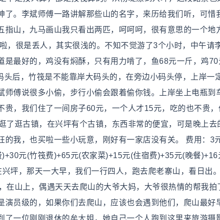
神了。李斌师傅一路讲解那些山的名字，来历给我们听，可惜
五指山，九马画山我只看出两匹，呵呵呵，很有意思的一个地
掉啦，很是丢人，其实很浅的。不知不觉游了3个小时，中午请
是最好的，鸡没有焖酥，只有用力啃了，鱼68元一斤，鸡70
坪码头后，竹筏是不能靠岸大码头的，在旁边小码头停，上岸一
斌师傅说很多小偷，步行小偷会跟着偷你钱。上岸坐上电瓶到
贵，我们住了一间房子60元，一个人才15元，吃的也不贵，
便逛了逛古镇，在兴坪有个古镇，东西非常的便宜，可是晚上去
的我，也买啦一些小玩意，刚好有一家店没有关。 费用：3元
)+30元(竹筏费)+65元(农家菜)+15元(住宿费)+35元(晚餐)+1
)继续留在兴坪，那天一大早，我们一行四人，跑去爬老寨山，看日出
观，在山上，偶遇天天去爬山的大爷大妈，大爷很热情的帮我拍
是演员级的，如果你们去爬山，应该也会遇到他们，爬山最好
到了一位刚刚退休的牟大姐，她自己一个人跑到这里来旅游摄