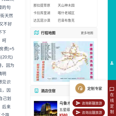
那拉提草原
天山神木园
整的句
卡拉库里湖
喀什老城区
西街天然
达瓦昆沙漠
巴音布鲁克
又不好
不下
行程地图
更多地图
。呵
费)+5
20元)
游，因为
精明
想见识
定制专家
去，因
酒店住宿
所有酒店
在
自己划
线
乌鲁木齐美丽华大酒
咨询新疆旅游
定
，后来
五星级酒店
制
咨询出疆旅游
了个筏
¥
580