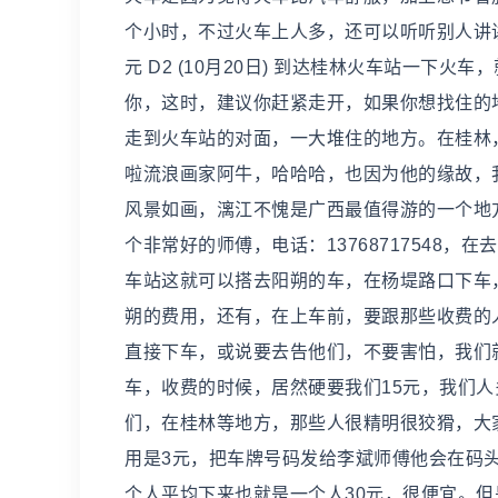
个小时，不过火车上人多，还可以听听别人讲讲故
元 D2 (10月20日) 到达桂林火车站一
你，这时，建议你赶紧走开，如果你想找住的
走到火车站的对面，一大堆住的地方。在桂林，
啦流浪画家阿牛，哈哈哈，也因为他的缘故，
风景如画，漓江不愧是广西最值得游的一个地
个非常好的师傅，电话：13768717548
车站这就可以搭去阳朔的车，在杨堤路口下车，费
朔的费用，还有，在上车前，要跟那些收费的人
直接下车，或说要去告他们，不要害怕，我们
车，收费的时候，居然硬要我们15元，我们
们，在桂林等地方，那些人很精明很狡猾，大
用是3元，把车牌号码发给李斌师傅他会在码头
个人平均下来也就是一个人30元，很便宜。