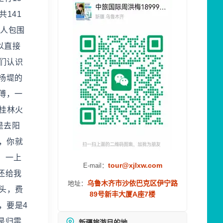
141
堆人包围
以直接
们认识
杨堤的
傅，一
在桂林火
是去阳
，你就
，一上
tour@xjlxw.com
E-mail：
还给我
乌鲁木齐市沙依巴克区伊宁路
地址：
头，费
89号新丰大厦A座7楼
，要是4
是归零
新疆旅游目的地