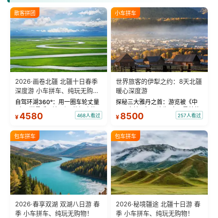
散客拼团
小车拼车
2026·画卷北疆 北疆十日春季
世界旅客的伊犁之约：8天北疆
深度游 小车拼车、纯玩无购
暖心深度游
物！
自驾环湖360°：用一圈车轮丈量
探秘三大雅丹之首：游览被《中
“大西洋最后一滴眼泪”的极致蔚
国国家地理》评选为“中国最美的
4580
8500
468人看过
257人看过
¥
¥
蓝。 赛湖旅拍：甄选多款风格服
三大雅丹”第一名的克拉玛依魔鬼
饰，9张精修美照，定格赛里木湖
城。 中国第一村：探访仅存的图
绝美瞬间。 赛湖坦克300跟车视
瓦人最大村落——禾木村，欣赏
包车拼车
包车拼车
频：专业摄影师...
晨雾与小木...
2026·春享双湖 双湖八日游 春
2026·秘境疆途 北疆十日游 春
季 小车拼车、纯玩无购物！
季 小车拼车、纯玩无购物！