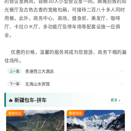
的会议室两间，容纳30人小型会议室一间。典雅别致的阳
光餐厅及古色古香的宽敞包厢，可接待二百八十多人同时
用餐。此外，商务中心、商场、健身房、美发厅、咖啡
厅、卡拉ＯＫ厅、多功能厅及停车场等配套设施一应俱
全。
优惠的价格，温馨的服务将成为您旅游、商务下榻的最
佳场所。
贵港西江大酒店
上一篇
北海山水宾馆
下一篇
🔥 新疆包车-拼车
更多 >
散客拼团
散客拼团