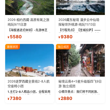
2026·相约西藏·高原有氧之旅
2026藏东秘境 漫步云中仙境·
纯玩9/11日游
探秘世外桃源·纯玩11/13日
【海拔递进式体验】-先游林芝
【行程亮点】 【圣城拉萨】——
(2900米)再访拉萨(3650米)，亲
带上信心与信仰去西藏，行吟拉
5580
9380
¥
¥
测 99%游客零高反 。 【贴心保
萨，感受这座城与生俱来的与众
障】-全程配备便携式制氧机，高
不同！ 【布达拉宫】——集宫殿
反根本不是事儿 ！ 【无人机航
城堡寺院于一体的宏伟建筑，是
散客拼团
独立成团
拍】-雪山/圣湖/...
西藏最完整的古代...
2026逐梦西藏全景线2-8人航
秘境云南4+5星升级版四飞9日
空座椅小团
游 独立成团
1.主打2-8人精品小团，全程采用
◇精华景点：我们将不同民族、
9座航空座椅车型（360度环抱式
不同地域、不同风格的三座古城
7380
2880
¥
¥
座舱），提供VIP级别的舒适出行
—【大理古城、丽江古城、香格
体验 。供氧保障： 2.全程入住舒
里拉、野象谷】呈现给您！...
适型含氧酒店（低海拔的索松村