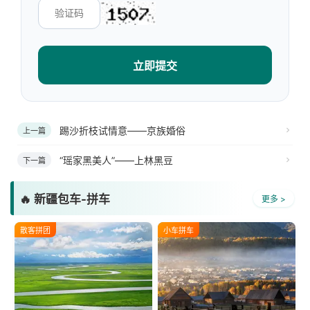
立即提交
踢沙折枝试情意——京族婚俗
上一篇
“瑶家黑美人”——上林黑豆
下一篇
🔥 新疆包车-拼车
更多 >
散客拼团
小车拼车