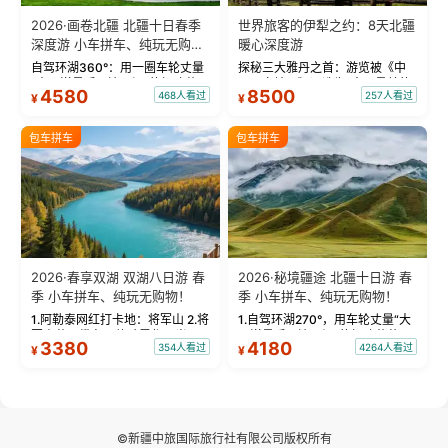
2026·画卷北疆 北疆十日春季
世界旅客的伊犁之约：8天北疆
深度游 小车拼车、纯玩无购
暖心深度游
物！
自驾环湖360°：用一圈车轮丈量
探秘三大雅丹之首：游览被《中
“大西洋最后一滴眼泪”的极致蔚
国国家地理》评选为“中国最美的
4580
8500
468人看过
257人看过
¥
¥
蓝。 赛湖旅拍：甄选多款风格服
三大雅丹”第一名的克拉玛依魔鬼
饰，9张精修美照，定格赛里木湖
城。 中国第一村：探访仅存的图
绝美瞬间。 赛湖坦克300跟车视
瓦人最大村落——禾木村，欣赏
包车拼车
包车拼车
频：专业摄影师...
晨雾与小木...
2026·春享双湖 双湖八日游 春
2026·秘境疆途 北疆十日游 春
季 小车拼车、纯玩无购物！
季 小车拼车、纯玩无购物！
1.阿勒泰网红打卡地：将军山 2.将
1.自驾环湖270°，用车轮丈量“大
军山落日缆车，体验雪都风光 3.
西洋最后一滴眼泪”的极致蔚蓝，
3380
4180
354人看过
4264人看过
¥
¥
将军山，夕阳派对，蹦迪party 4.
让雪山、花海与深邃湖水在转弯
自驾赛里木湖360°环湖 5.二进赛
间连成自由的画卷。 2.特别赠送
湖随心游，邂逅湖畔日出浪漫...
那拉提景区3公里内，落地窗三钻
民宿 3.那...
©新疆中旅国际旅行社有限公司版权所有