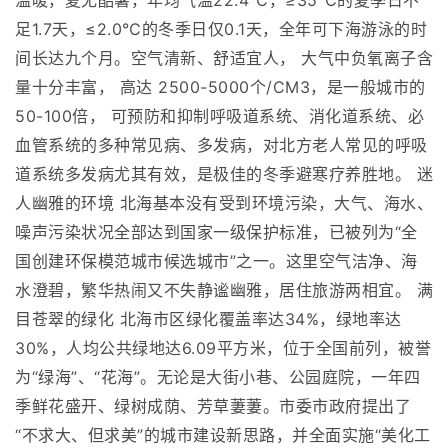
温暖，夏无酷暑，年均气温22.4℃，≥35℃的夏季日不
足1.7天，≤2.0℃的冬季日仅0.1天，全年可下海游泳的时
间长达九个月。空气清新、舒适宜人， 大气中负氧离子含
量十分丰富， 高达 2500-5000个/CM3，是一般城市的
50-100倍， 可预防和抑制呼吸道系统、消化道系统、必
血管系统的多种常见病、多发病，对北方老人常见的呼吸
道系统多发病尤其有效，是极佳的冬季避寒疗养胜地。 迷
人幽雅的环境 北海基本没有受到环境污染，大气、海水、
噪声污染状况全部达到国家一级保护标准，已被列为“全
国创建环保模范城市候选城市”之一。这里空气洁净、海
水澄碧，繁华热闹又不失静谧幽雅，居住旅游两相宜。 满
目苍翠的绿化 北海市区绿化覆盖率达34%，绿地率达
30%，人均公共绿地达6.09平方米，位于全国前列，被誉
为“绿海”、“花海”。无论是大街小巷、公园庭院，一年四
季鲜花盛开、绿树成荫、芳草萋萋。市委市政府提出了
“不求大、但求美”的城市建设新思路，并全面实施“美化工