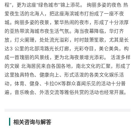
程”，更为这座“绿色城市”锦上添花。 绚丽多姿的夜色 热
爱夜生活的北海人，把这座海滨城市打扮成了一座不夜
城。绚丽多姿的夜景，繁华热闹的夜市，形成了十分浓厚
的亚热带滨海城市夜生活气氛。海当夜幕降临，华灯齐
放，灯火阑珊，处处流光溢彩，时时鼓箫笙歌，尤其是长
达3 公里的北部湾路光长灯廊，光彩夺目，美仑美奂，构
成一首瑰丽的风景线，更为北海夜景增光添彩。 活泼多样
的文娱 北海居民来自各国各地，南北文化的汇聚，形成了
这里独具特色、健康向上、形式活泼的各类文化娱乐活
动，体育、健身、卡拉OK等群众喜闻乐见的活动十分普
遍，音乐晚会、外浯交流等雅俗共赏的活动也经常开展。
相关咨询与解答