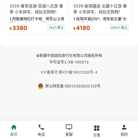
2026·春享双湖 双湖八日游 春
2026·秘境疆途 北疆十日游 春
季 小车拼车、纯玩无购物！
季 小车拼车、纯玩无购物！
1.阿勒泰网红打卡地：将军山 2.将
1.自驾环湖270°，用车轮丈量“大
军山落日缆车，体验雪都风光 3.
西洋最后一滴眼泪”的极致蔚蓝，
3380
4180
354人看过
4264人看过
¥
¥
将军山，夕阳派对，蹦迪party 4.
让雪山、花海与深邃湖水在转弯
自驾赛里木湖360°环湖 5.二进赛
间连成自由的画卷。 2.特别赠送
湖随心游，邂逅湖畔日出浪漫...
那拉提景区3公里内，落地窗三钻
民宿 3.那...
©新疆中旅国际旅行社有限公司版权所有
许可证号:L-XB-100013
ICP备案号:新ICP备19001292号-4
新公网安备 65010302000123号
首页
电话
客服
我的
分类