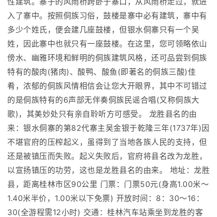
性建筑。寨子的风雨桥跨卧于寨口，从风雨桥走过，就进
入了寨中。按照侗族习俗，鼓楼是寨中必有建筑，寨中有
多少个姓氏，便会建几座鼓楼，但银水侗寨只有一个吴
姓，因此寨中也就只有一座鼓楼。在这里，您可领略依山
傍水、幽雅环境和鲜明的侗族建筑风格，还可品尝到侗族
特有的酸肉(猪肉)、酸鸭、酸鱼(即著名的侗族三酸)佳
肴，浓郁的侗族风情相信会让您大开眼界，其中不可错过
的是侗族特有的6声部无伴奏侗族民谣合唱(又称侗族大
歌)，其美妙处只有亲自聆听方可感受。 龙胜县名的由
来：银水侗寨的第82代寨主吴金银于乾隆三年(1737年)因
不堪官府的压榨起义，虽得到了当地各族人民的支持，但
还是被镇压而失败。起义失败后，官府将县名改为龙胜，
以宣扬镇压的功劳，这也是龙胜县名的由来。 地址：龙胜
县，距离桂林市区90公里 门票：门票50元(身高1.00米～
1.40米半价，1.00米以下免票) 开放时间：8：30～16：
30(全游程需12小时) 交通：桂林汽车站乘坐到龙胜的客