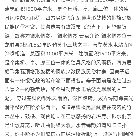
千瓦的勒黄水电站库区铧嘴相连，总面积3000平方米，
建筑面积1500平方米，是个集桥、亭、廊三位一体的独
具风格的风雨桥，四方层檐飞角瓦顶塔形鼓楼的侗族少数
民族民俗村寨，其沟迭岩有致瀑布飞流直下，远望似银
链，故称为银水侗寨。 银水侗寨 景点介绍 银水侗寨位于
龙胜县城西1.5公里的勒黄小三峡之中，与勒黄水电站库区
铧嘴相连，总面积3000平方米，建筑面积1500平方米，
是个集桥、亭、廊三位一体的独具风格的风雨桥，四方层
檐飞角瓦顶塔形鼓楼的侗族少数民族民俗村寨, 因寨子后
面有一条银链般的瀑布流下而得名。寨子面前是龙胜过去
八景之一的勒黄峡，如今是勒黄水电站波光粼粼的人工
湖。 穿过寨脚的银水风雨桥，溪回路转，拨弄绿荫踩着光
滑平整的石阶拾级而上，幢幢吊脚楼民居藏掖在茂密的竹
木丛中，鼓楼、戏台屹立在笙歌悠扬的岩坪旁。银水侗寨
是个歌舞窝，听几曲侗族大歌，水音蝉韵如清风阵阵扑
来，你不能不为侗歌仿声的绝活所折服;听一段荡气回肠的