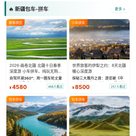
🔥 新疆包车-拼车
更多 >
散客拼团
小车拼车
2026·画卷北疆 北疆十日春季
世界旅客的伊犁之约：8天北疆
深度游 小车拼车、纯玩无购
暖心深度游
物！
自驾环湖360°：用一圈车轮丈量
探秘三大雅丹之首：游览被《中
“大西洋最后一滴眼泪”的极致蔚
国国家地理》评选为“中国最美的
4580
8500
468人看过
257人看过
¥
¥
蓝。 赛湖旅拍：甄选多款风格服
三大雅丹”第一名的克拉玛依魔鬼
饰，9张精修美照，定格赛里木湖
城。 中国第一村：探访仅存的图
绝美瞬间。 赛湖坦克300跟车视
瓦人最大村落——禾木村，欣赏
包车拼车
包车拼车
频：专业摄影师...
晨雾与小木...