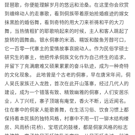
琵琶歌，你便能理解岁月的悠远和沧桑。在这里你会欣赏
到缠绵动人的走寨歌，看到侗族带着原始抢婚痕迹的嫁女
抹黑脸的婚俗舞，看到奇特的用大刀来祈祷和平的大刀
舞，当热情粗犷的耶歌响起来的时候，主人和客人跳起了
旋转的圆舞曲。银水侗寨的米酒、糯饭和酸鱼芳醇可口，
它一百零一代寨主的爱情故事哀婉动人。作为民俗学硕士
研究生的寨主，他把传承侗族文化作为自己终生的追求，
并留下了充满磨难又硕果累累的奋斗轨迹，成为一种奇特
的文化现象。 此地曾是个古老的侗寨，早在唐宋年间，侗
人吴氏家族迁入龙胜，首次在此开山落寨，经过几代人的
建设，成为一个错落有致、精致幽雅的侗寨，人们安居乐
业，人丁兴旺，寨子顶端有庵堂，香火不断，远近闻名。
住在寨中的侗家人能歌善舞，在生活习俗、饮食习惯上都
保持着本民族的独特风格，村寨中不用一钉一铆木结构楼
房、风雨桥(花桥)、宝塔式的鼓楼，都是侗家风格的标志