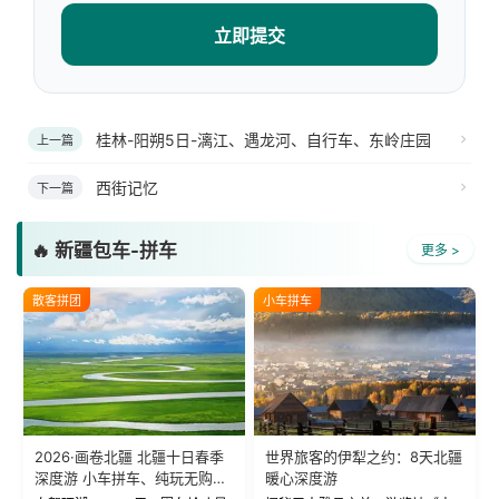
立即提交
桂林-阳朔5日-漓江、遇龙河、自行车、东岭庄园
上一篇
西街记忆
下一篇
🔥 新疆包车-拼车
更多 >
散客拼团
小车拼车
2026·画卷北疆 北疆十日春季
世界旅客的伊犁之约：8天北疆
深度游 小车拼车、纯玩无购
暖心深度游
物！