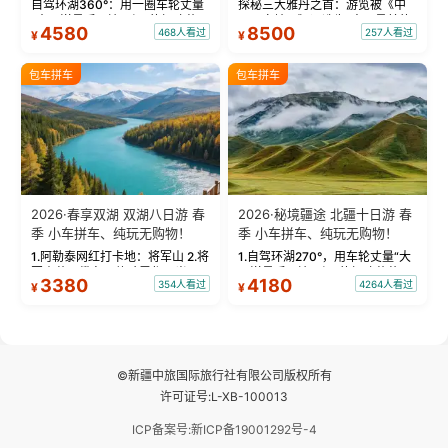
自驾环湖360°：用一圈车轮丈量
探秘三大雅丹之首：游览被《中
“大西洋最后一滴眼泪”的极致蔚
国国家地理》评选为“中国最美的
4580
8500
468人看过
257人看过
¥
¥
蓝。 赛湖旅拍：甄选多款风格服
三大雅丹”第一名的克拉玛依魔鬼
饰，9张精修美照，定格赛里木湖
城。 中国第一村：探访仅存的图
绝美瞬间。 赛湖坦克300跟车视
瓦人最大村落——禾木村，欣赏
包车拼车
包车拼车
频：专业摄影师...
晨雾与小木...
2026·春享双湖 双湖八日游 春
2026·秘境疆途 北疆十日游 春
季 小车拼车、纯玩无购物！
季 小车拼车、纯玩无购物！
1.阿勒泰网红打卡地：将军山 2.将
1.自驾环湖270°，用车轮丈量“大
军山落日缆车，体验雪都风光 3.
西洋最后一滴眼泪”的极致蔚蓝，
3380
4180
354人看过
4264人看过
¥
¥
将军山，夕阳派对，蹦迪party 4.
让雪山、花海与深邃湖水在转弯
自驾赛里木湖360°环湖 5.二进赛
间连成自由的画卷。 2.特别赠送
湖随心游，邂逅湖畔日出浪漫...
那拉提景区3公里内，落地窗三钻
民宿 3.那...
©新疆中旅国际旅行社有限公司版权所有
许可证号:L-XB-100013
ICP备案号:新ICP备19001292号-4