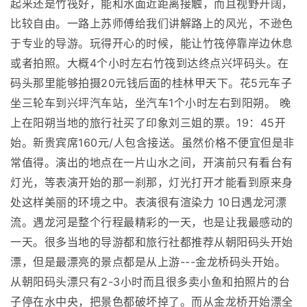
起来还是竹筏好，能和水面近距离接触，而且视野开阔，
比较自由。一路上苏师傅给我们讲解路上的风光，不逊色
于专业的导游。玩得开心的时候，能让竹筏停靠岸边休息
或者拍照。大概4个小时左右竹筏到达终点兴坪码头。在
码头那里能够拍摄20元钱后面的桂林甲天下。花5元车子
坐三轮车到兴坪汽车站，坐汽车1个小时左右到阳朔。 晚
上在阳朔当地的旅行社买了印象刘三姐的票。19：45开
始。新贵宾席160元/人包含接送。虽然价格不便宜但是非
常值得。演出的地点在一片山水之间，开演前只有看台有
灯光，等表演开始的那一刹那，灯光打开才能看到原来身
处这样美丽的环境之中。表演很有渲染力 10日遇龙河漂
流。遇龙河是整个行程最精彩的一天，也是让我最感动的
一天。很多当地的导游都和旅行社都推荐从朝阳码头开始
漂，但是最漂亮的景点都是从上游---金龙桥码头开始。
从朝阳码头漂只有2-3小时而且很多卖小鱼和拍照片的台
子停在水中央，把景色都破坏掉了。而从金龙桥开始漂全