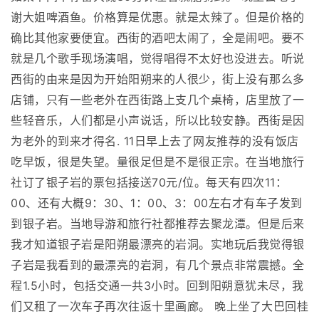
谢大姐啤酒鱼。价格算是优惠。就是太辣了。但是价格的
确比其他家要便宜。西街的酒吧太闹了，全是闹吧。要不
就是几个歌手现场演唱，觉得唱得不太好也没进去。听说
西街的由来是因为开始阳朔来的人很少，街上没有那么多
店铺，只有一些老外在西街路上支几个桌椅，店里放了一
些轻音乐，人们都是小声说话，所以比较安静。西街是因
为老外的到来才得名. 11日早上去了网友推荐的没有饭店
吃早饭，很是失望。量很足但是不是很正宗。在当地旅行
社订了银子岩的票包括接送70元/位。每天有四次11：
00、还有大概9：30、1：00、3：00左右才有车子发到
到银子岩。当地导游和旅行社都推荐去聚龙潭。但是后来
我才知道银子岩是阳朔最漂亮的岩洞。实地玩后我觉得银
子岩是我看到的最漂亮的岩洞，有几个景点非常震撼。全
程1.5小时，包括交通一共3小时。回到阳朔意犹未尽，我
们又租了一次车子再次往返十里画廊。 晚上坐了大巴回桂