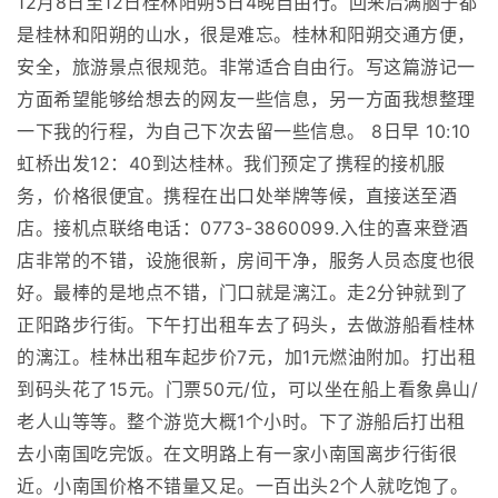
12月8日至12日桂林阳朔5日4晚自由行。回来后满脑子都
是桂林和阳朔的山水，很是难忘。桂林和阳朔交通方便，
安全，旅游景点很规范。非常适合自由行。写这篇游记一
方面希望能够给想去的网友一些信息，另一方面我想整理
一下我的行程，为自己下次去留一些信息。 8日早 10:10
虹桥出发12：40到达桂林。我们预定了携程的接机服
务，价格很便宜。携程在出口处举牌等候，直接送至酒
店。接机点联络电话：0773-3860099.入住的喜来登酒
店非常的不错，设施很新，房间干净，服务人员态度也很
好。最棒的是地点不错，门口就是漓江。走2分钟就到了
正阳路步行街。下午打出租车去了码头，去做游船看桂林
的漓江。桂林出租车起步价7元，加1元燃油附加。打出租
到码头花了15元。门票50元/位，可以坐在船上看象鼻山/
老人山等等。整个游览大概1个小时。下了游船后打出租
去小南国吃完饭。在文明路上有一家小南国离步行街很
近。小南国价格不错量又足。一百出头2个人就吃饱了。