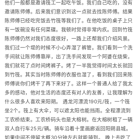
他们一般都是邀请筏工一起吃午饭。我们自己吃的，没有
邀请陈师傅。后来我们意识到这一点就去找陈师傅。结果
陈师傅已经吃完饭去竹筏等我们了。在他吃饭的桌子上只
有一饭碗没有任何菜碟。我顿时觉得非常内疚。回到竹筏
陈师傅仍然对我们态度很好，一路上还帮我们介绍风景。
我们过一个堤的时候不小心弄湿了裤管。我们看到一个洗
手间就让陈师傅靠岸，出了洗手间发现一个阿婆在烧柴，
我们就花了点时间烤裤子。烤了一半我觉得时间太长就回
到竹筏。其实当时陈师傅的衣服也湿了，看到我们回来陈
师傅说你们烤干了再下来好了。这样一个普通人给了我太
多的感动，他对生活的态度还有对人的友善，让我理解为
什么很多人喜欢来阳朔。 遇龙河漂流190元/筏，一个筏
坐2个。筏上有大伞，可以遮太阳也能挡雨。全程漂流到
工农桥结束。工农桥码头也是大榕树。在大榕树租了一辆
双人自行车25元/辆。骑车沿着十里画廊返回阳朔县城。
如果中间不停留大概30分钟左右就能骑到。 晚上去吃了