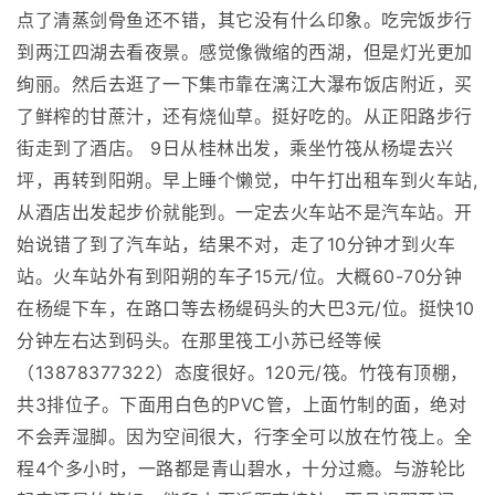
点了清蒸剑骨鱼还不错，其它没有什么印象。吃完饭步行
到两江四湖去看夜景。感觉像微缩的西湖，但是灯光更加
绚丽。然后去逛了一下集市靠在漓江大瀑布饭店附近，买
了鲜榨的甘蔗汁，还有烧仙草。挺好吃的。从正阳路步行
街走到了酒店。 9日从桂林出发，乘坐竹筏从杨堤去兴
坪，再转到阳朔。早上睡个懒觉，中午打出租车到火车站,
从酒店出发起步价就能到。一定去火车站不是汽车站。开
始说错了到了汽车站，结果不对，走了10分钟才到火车
站。火车站外有到阳朔的车子15元/位。大概60-70分钟
在杨缇下车，在路口等去杨缇码头的大巴3元/位。挺快10
分钟左右达到码头。在那里筏工小苏已经等候
（13878377322）态度很好。120元/筏。竹筏有顶棚，
共3排位子。下面用白色的PVC管，上面竹制的面，绝对
不会弄湿脚。因为空间很大，行李全可以放在竹筏上。全
程4个多小时，一路都是青山碧水，十分过瘾。与游轮比