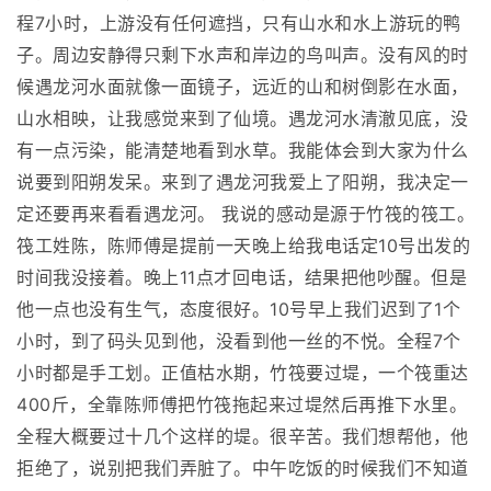
程7小时，上游没有任何遮挡，只有山水和水上游玩的鸭
子。周边安静得只剩下水声和岸边的鸟叫声。没有风的时
候遇龙河水面就像一面镜子，远近的山和树倒影在水面，
山水相映，让我感觉来到了仙境。遇龙河水清澈见底，没
有一点污染，能清楚地看到水草。我能体会到大家为什么
说要到阳朔发呆。来到了遇龙河我爱上了阳朔，我决定一
定还要再来看看遇龙河。 我说的感动是源于竹筏的筏工。
筏工姓陈，陈师傅是提前一天晚上给我电话定10号出发的
时间我没接着。晚上11点才回电话，结果把他吵醒。但是
他一点也没有生气，态度很好。10号早上我们迟到了1个
小时，到了码头见到他，没看到他一丝的不悦。全程7个
小时都是手工划。正值枯水期，竹筏要过堤，一个筏重达
400斤，全靠陈师傅把竹筏拖起来过堤然后再推下水里。
全程大概要过十几个这样的堤。很辛苦。我们想帮他，他
拒绝了，说别把我们弄脏了。中午吃饭的时候我们不知道