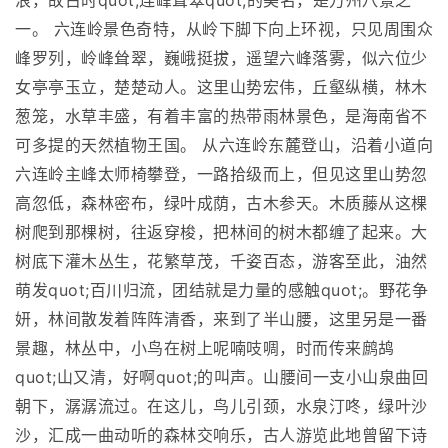
浪，故古时quot;连峰耸翠quot;的美名，是万州八景之
一。 六连岭景色奇特，从岭下脚下向上环视，只见周围众
峰罗列，岭峰耸翠，巍峨挺拔，遥望六峰落雾，似六位少
女亭亭玉立，楚楚动人。这里山势宏伟，丘壑纵横，林木
葱笼，水草丰盛，有着丰富的热带雨林景色，是海南省不
可多提的天然植物王国。 从六连岭东麓登山，沿着小道向
六连岭主峰太师椅攀登，一路拾级而上，但见这里山势忽
高忽低，森林密布，绿叶成荫，古木参天。木质藤从这棵
树爬到那棵树，往返穿梭，把林间的树木都缠了起来。大
树底下灌木丛生，花繁草茂，千姿百态，游客至此，油然
萌发quot;百川归流，团结就是力量的感触quot;。野花争
妍，林间散发着阵阵清香，来到了半山腰，这里另是一番
景趣，林丛中，小鸟在树上呢喃吱啁，时而传来鹧鸪
quot;山又清，好啊quot;的叫声。山腰间一支小山泉曲回
朝下，潺潺流过。在这儿，鸟儿引颈，水泉汀咚，绿叶沙
沙，汇成一曲动听的森林交响乐，古人游览此地曾留下诗