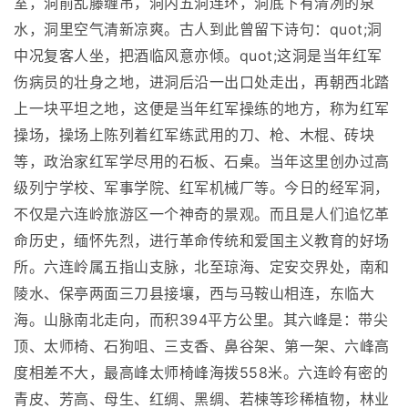
室，洞前乱藤缠吊，洞内五洞连环，洞底下有清冽的泉
水，洞里空气清新凉爽。古人到此曾留下诗句：quot;洞
中况复客人坐，把酒临风意亦倾。quot;这洞是当年红军
伤病员的壮身之地，进洞后沿一出口处走出，再朝西北踏
上一块平坦之地，这便是当年红军操练的地方，称为红军
操场，操场上陈列着红军练武用的刀、枪、木棍、砖块
等，政治家红军学尽用的石板、石桌。当年这里创办过高
级列宁学校、军事学院、红军机械厂等。今日的经军洞，
不仅是六连岭旅游区一个神奇的景观。而且是人们追忆革
命历史，缅怀先烈，进行革命传统和爱国主义教育的好场
所。六连岭属五指山支脉，北至琼海、定安交界处，南和
陵水、保亭两面三刀县接壤，西与马鞍山相连，东临大
海。山脉南北走向，而积394平方公里。其六峰是：带尖
顶、太师椅、石狗咀、三支香、鼻谷架、第一架、六峰高
度相差不大，最高峰太师椅峰海拨558米。六连岭有密的
青皮、芳高、母生、红绸、黑绸、若楝等珍稀植物，林业