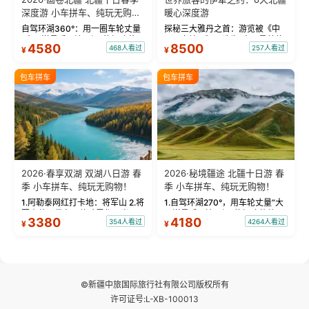
深度游 小车拼车、纯玩无购
暖心深度游
物！
自驾环湖360°：用一圈车轮丈量
探秘三大雅丹之首：游览被《中
“大西洋最后一滴眼泪”的极致蔚
国国家地理》评选为“中国最美的
4580
8500
468人看过
257人看过
¥
¥
蓝。 赛湖旅拍：甄选多款风格服
三大雅丹”第一名的克拉玛依魔鬼
饰，9张精修美照，定格赛里木湖
城。 中国第一村：探访仅存的图
绝美瞬间。 赛湖坦克300跟车视
瓦人最大村落——禾木村，欣赏
包车拼车
包车拼车
频：专业摄影师...
晨雾与小木...
2026·春享双湖 双湖八日游 春
2026·秘境疆途 北疆十日游 春
季 小车拼车、纯玩无购物！
季 小车拼车、纯玩无购物！
1.阿勒泰网红打卡地：将军山 2.将
1.自驾环湖270°，用车轮丈量“大
军山落日缆车，体验雪都风光 3.
西洋最后一滴眼泪”的极致蔚蓝，
3380
4180
354人看过
4264人看过
¥
¥
将军山，夕阳派对，蹦迪party 4.
让雪山、花海与深邃湖水在转弯
自驾赛里木湖360°环湖 5.二进赛
间连成自由的画卷。 2.特别赠送
湖随心游，邂逅湖畔日出浪漫...
那拉提景区3公里内，落地窗三钻
民宿 3.那...
©新疆中旅国际旅行社有限公司版权所有
许可证号:L-XB-100013