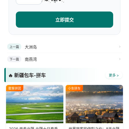
立即提交
大洲岛
上一篇
南燕湾
下一篇
🔥 新疆包车-拼车
更多 >
散客拼团
小车拼车
2026·画卷北疆 北疆十日春季
世界旅客的伊犁之约：8天北疆