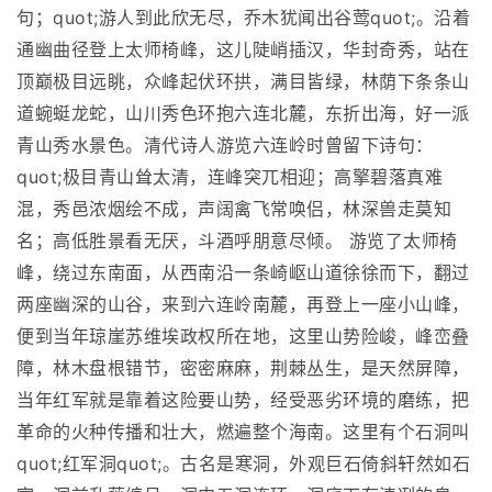
句；quot;游人到此欣无尽，乔木犹闻出谷莺quot;。沿着
通幽曲径登上太师椅峰，这儿陡峭插汉，华封奇秀，站在
顶巅极目远眺，众峰起伏环拱，满目皆绿，林荫下条条山
道蜿蜓龙蛇，山川秀色环抱六连北麓，东折出海，好一派
青山秀水景色。清代诗人游览六连岭时曾留下诗句：
quot;极目青山耸太清，连峰突兀相迎；高擎碧落真难
混，秀邑浓烟绘不成，声阔禽飞常唤侣，林深兽走莫知
名；高低胜景看无厌，斗酒呼朋意尽倾。 游览了太师椅
峰，绕过东南面，从西南沿一条崎岖山道徐徐而下，翻过
两座幽深的山谷，来到六连岭南麓，再登上一座小山峰，
便到当年琼崖苏维埃政权所在地，这里山势险峻，峰峦叠
障，林木盘根错节，密密麻麻，荆棘丛生，是天然屏障，
当年红军就是靠着这险要山势，经受恶劣环境的磨练，把
革命的火种传播和壮大，燃遍整个海南。这里有个石洞叫
quot;红军洞quot;。古名是寒洞，外观巨石倚斜轩然如石