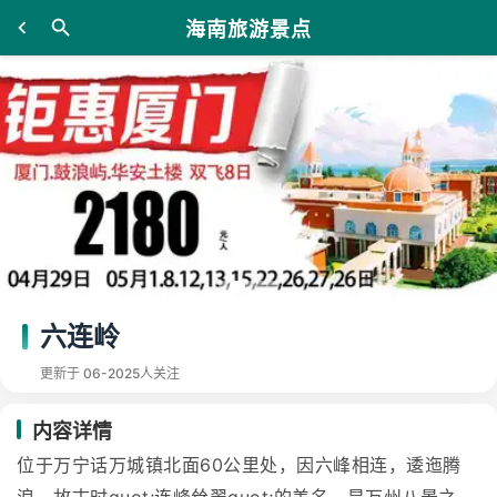
海南旅游景点
六连岭
更新于 06-20
25人关注
内容详情
位于万宁话万城镇北面60公里处，因六峰相连，逶迤腾