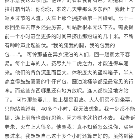
挺乐意我这么唤他。他诧异的看着我背着包，还拖着个大
拉杆箱出站：你你你，来这几天带那么多东西？ 我赶上了
返乡过节的人流，火车上那个拥挤劲第一回碰到。比十一
那回坐车去萍乡还要厉害。到站后根本无法下去。需要提
前一个小时甚至更多的时间来挤出那短短的几十米。不断
有呻吟声此起彼伏。“我的腿我的腿，我的包我的
包……”。 可怜那些在异乡漂泊的人们，回一趟家太不容
易。每个上车的人，费尽九牛二虎之力，才能进得车厢
来。他们的背负沉重而巨大。体积庞大的塑料箱子，半人
高塞得鼓鼓囊囊的牛仔背包，圆油漆桶等都是最常见的行
李。而这些东西哪里还有地方放呢。连人都快没地方站
了。 可怜那些婴儿，脸上都是泪痕。大人们买不到坐票，
只能站着蹲着，40多个小时，我无法想象。我一步都不能
挪，连上厕所也最好忍着。因为根本就挤过不去。 我告诉
老朱，火车上人很多。他骂我：真不知道怎么说你，买坐
票过来。我想想自己这十多个小时还算是好的。虽然到徐