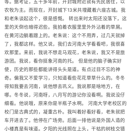
等。据考证，五千多年前，开封城附近就有先民居住，以
农牧为主。而现在，开封城下13米共埋藏着六座古城。我
和老朱谈起这个，很是感慨。 转出来时太阳还没落下，这
里的天倒也暗得迟些。我拍着衣服里里外外沾着的草屑。
在黄河边躺着蹭上的。老朱说：这个不用弄，过几天就掉
了，我都这样。他又说，我们去河南大学看看吧，我很喜
欢那里。来前，我说不想走马观花，老朱说，我又不是旅
游团。我说，看你挺象河南的托。 但是他的脑子确实好
使，历史的那些都能讲得头头是道。有点过目不忘的神
奇。偏我又不爱学习，只知道看些花花草草什么的。冬冬
得知我要去河南，说他想去巩义。我说那是啥地方，在
哪。冬冬说，河南呀，八月写的游记你没看啊。我说没仔
细看。他说哦，原来你是半瓶子水啊。 河南大学老校区的
校门是古典式的，凝重古朴。我叫着好看好看，老朱就把
车开进去了。他停在广场旁。后面一排他说是外国人造的
小楼真是有味道。夕阳的光线照在上头，干枯的树枝交错