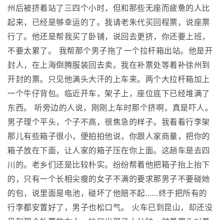
州后被挤着站了三四个小时，但和那些无座而疲惫的人比
起来，已经是够幸运的了。我请老朱代买回程票，说座票
行了。他还是帮我买了卧铺，说回去更挤，你还要上班，
不要太累了。 我帮那个男子拖了一个拉杆箱出站。他是开
封人，在上海倒腾服装回去卖。我在补票处等着补徐州到
开封的票。只见他满头大汗的上车来。两个大拉杆箱加上
一个牛仔背包。临近开车，架子上，座位底下已经堆满了
东西。 听旁边的人说，刚刚上车时那个挤啊，真是吓人。
男子理个平头，个子不高，很焦急的样子。我看看行李架
那儿有些箱子很小，便拍拍他说，你跟人家商量，把你的
箱子放在下面，让人家的箱子压在你上面。这趟车是去四
川的。老乡们还是比较朴实。纷纷帮着他把箱子抬上抬下
的，只有一个长相尖瘦的女子不满的要求那男子不要碰她
的包，说里面是电池，碰坏了他赔不起……终于把所有的
行李都安置好了，男子也松口气。 火车已到昆山，却还没