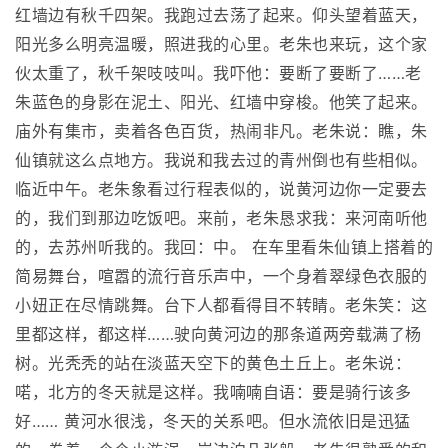
红墙边有秋千四架。我跑过去荡了起来。仰头望着蓝天，
阳光多么明亮温暖，照进我的心里。老朱也来玩，这个家
伙太重了，秋千架吱吱叫。我吓他：要断了要断了……老
朱蓝色的身影在泥土、阳光、红墙中穿梭。他笑了起来。
庙外有集市，卖着各色百货，热闹非凡。老朱说：瞧，朱
仙镇就这么点地方。我说和我去过的青州倒也有些相似。
临近中午。老朱象看过行程表似的，说黄河边你一定要去
的，我们到那边吃饭吧。来前，老朱恳求我：来河南听他
的，去苏州听我的。我回：中。 在车里看朱仙镇上搭着的
简易舞台，喧嚣的流行音乐声中，一个身着翠绿色衣服的
小妞正在尽情跳舞。台下人都看得目不转睛。老朱笑：这
里都这样，都这样……驶向黄河边的那条道两旁载满了杨
树。光秃秃的站在淡蓝天空下的黄色土丘上。老朱说：
喏，北方的冬天就是这样。我喃喃自语：要是骑行该多
好…… 黄河水很浅，冬天的关系吧。但水流依旧是迅猛