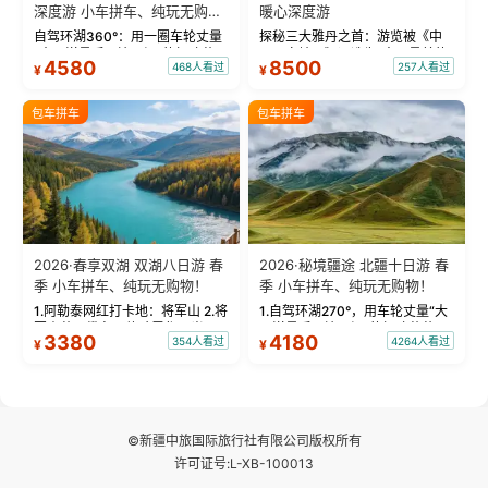
深度游 小车拼车、纯玩无购
暖心深度游
物！
自驾环湖360°：用一圈车轮丈量
探秘三大雅丹之首：游览被《中
“大西洋最后一滴眼泪”的极致蔚
国国家地理》评选为“中国最美的
4580
8500
468人看过
257人看过
¥
¥
蓝。 赛湖旅拍：甄选多款风格服
三大雅丹”第一名的克拉玛依魔鬼
饰，9张精修美照，定格赛里木湖
城。 中国第一村：探访仅存的图
绝美瞬间。 赛湖坦克300跟车视
瓦人最大村落——禾木村，欣赏
包车拼车
包车拼车
频：专业摄影师...
晨雾与小木...
2026·春享双湖 双湖八日游 春
2026·秘境疆途 北疆十日游 春
季 小车拼车、纯玩无购物！
季 小车拼车、纯玩无购物！
1.阿勒泰网红打卡地：将军山 2.将
1.自驾环湖270°，用车轮丈量“大
军山落日缆车，体验雪都风光 3.
西洋最后一滴眼泪”的极致蔚蓝，
3380
4180
354人看过
4264人看过
¥
¥
将军山，夕阳派对，蹦迪party 4.
让雪山、花海与深邃湖水在转弯
自驾赛里木湖360°环湖 5.二进赛
间连成自由的画卷。 2.特别赠送
湖随心游，邂逅湖畔日出浪漫...
那拉提景区3公里内，落地窗三钻
民宿 3.那...
©新疆中旅国际旅行社有限公司版权所有
许可证号:L-XB-100013