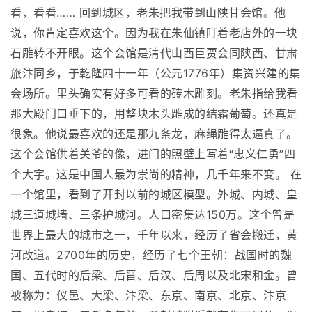
看，看看…… 回到城区，老朱把我带到山陕甘会馆。他
说，你肯定喜欢这个。因为我在朱仙镇盯着老店外的一块
石雕转不开眼。这个会馆是清代山西巨贾会同陕西、甘肃
旅汴同乡，于乾隆四十一年（公元1776年）集资兴建的集
会场所。里头确实有好多可看的砖木雕刻。老朱指给我看
那大殿门口垂下的，用整块木头雕成的结霜葡萄。还真是
很象。他说最喜欢的还是那九条龙，麻绳雕得太逼真了。
这个会馆供着关爷的像，进门的照壁上写着“忠义仁勇”四
个大字。这是中国人最为崇尚的精神，几千年来不变。 在
一个馆里，看到了开封以前的城区模型。外城、内城、皇
城三道城墙、三条护城河。人口密集达150万。这个曾是
世界上最大的城市之一，千年以来，经历了省会搬迁，黄
河改道。2700年的历史，经历了七个王朝：战国时的魏
国、五代时的后梁、后晋、后汉、后周以及北宋和金。曾
被称为：仪邑、大梁、汴梁、东京、南京、北京、汴京