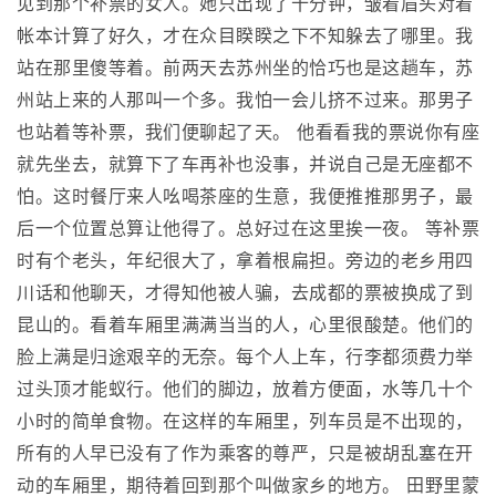
见到那个补票的女人。她只出现了十分钟，皱着眉头对着
帐本计算了好久，才在众目睽睽之下不知躲去了哪里。我
站在那里傻等着。前两天去苏州坐的恰巧也是这趟车，苏
州站上来的人那叫一个多。我怕一会儿挤不过来。那男子
也站着等补票，我们便聊起了天。 他看看我的票说你有座
就先坐去，就算下了车再补也没事，并说自己是无座都不
怕。这时餐厅来人吆喝茶座的生意，我便推推那男子，最
后一个位置总算让他得了。总好过在这里挨一夜。 等补票
时有个老头，年纪很大了，拿着根扁担。旁边的老乡用四
川话和他聊天，才得知他被人骗，去成都的票被换成了到
昆山的。看着车厢里满满当当的人，心里很酸楚。他们的
脸上满是归途艰辛的无奈。每个人上车，行李都须费力举
过头顶才能蚁行。他们的脚边，放着方便面，水等几十个
小时的简单食物。在这样的车厢里，列车员是不出现的，
所有的人早已没有了作为乘客的尊严，只是被胡乱塞在开
动的车厢里，期待着回到那个叫做家乡的地方。 田野里蒙