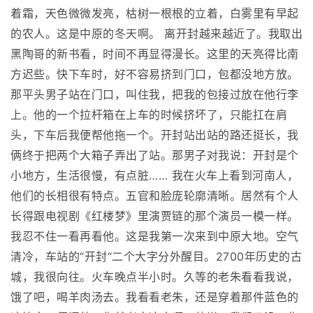
着霜，天色微微发亮，枯树一根根的立着，白雾里有早起
的农人。这是中原的冬天啊。 离开封越来越近了。我取出
黑陶哥的新书看，时间不再显得漫长。这里的天亮得比南
方迟些。快下车时，好不容易挤到门口，包都没地方放。
那平头男子站在门口，叫住我，把我的包接过放在他行李
上。他的一个拉杆箱在上车的时候挤坏了，只能扛在肩
头，下车后我便帮他拖一个。开封站出站的路还挺长，我
俩终于把两个大箱子弄出了站。那男子对我说：开封是个
小地方，生活很慢，有点脏…… 我在火车上看到河南人，
他们的长相很有特点。五官和脸庞轮廓清晰。居然有个人
长得跟电视剧《红楼梦》里演贾链的那个演员一模一样。
我忍不住一看再看他。这是我第一次来到中原大地。空气
清冷，车站的“开封“二个大字分外醒目。2700年历史的古
城，我很向往。火车晚点半小时。久等的老朱看看我说，
饿了吧，喝羊肉汤去。我看看老朱，还是穿着那件蓝色的