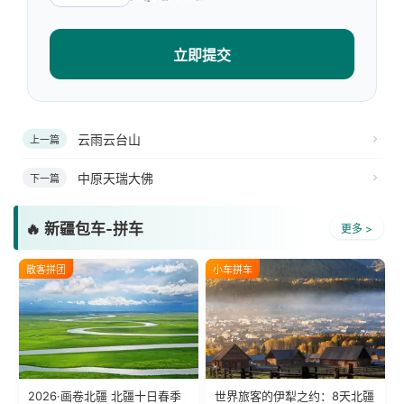
立即提交
云雨云台山
上一篇
中原天瑞大佛
下一篇
🔥 新疆包车-拼车
更多 >
散客拼团
小车拼车
2026·画卷北疆 北疆十日春季
世界旅客的伊犁之约：8天北疆