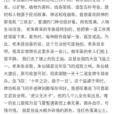
息。以矿物，植物为原料。线条简练，造型古朴夸张。题
材和人物源于民间故事、神话和戏曲等。我很喜欢财神的
那张和 “三侠女”，普通的门神也很好看。用色饱满，人物
生动活泼。 老朱寄来的年画是特别的，他把第一道工序黑
胚保留下来，套色时，每种颜色保留一张，直至成品。为
此，老朱很自豪的说，这个方法他可是独创。老朱说走
吧。我其实很想在这里多呆一会儿，做年画的老人们脸上
很平静。 我们去了镇上的岳王庙。这是全国四大岳飞庙之
一。老朱告诉我，朱仙镇是当年岳飞的成败之地。朱仙镇
大捷后，原可收复开封，但卖国贼一天十二道金牌令其收
兵。岳飞叹：“十年之功，毁于一旦”。这个庙建于明代。
牌坊和岳飞的手迹碑刻都保存完好。我感叹着岳飞可真是
文武双全啊。“虎父无犬子”，他的几个儿女也有出息。唯
一的女儿银瓶为岳飞蒙冤遇害而上奏无果，跳井自尽，可
惜可惜。 我爱岳庙大殿外砖墙的颜色，浅红色落满尘土。