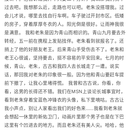
过去吧。我想那么近，走路也可以吧。老朱没搭理我。过
会儿才说，哪里去找自行车啊。车子驶过开封市区。低矮
的房子，穿着厚厚冬衣的人。阳光倒是很好。让雨神我很
是满意。 我和老朱是因为青山而相识的。青山九月要去外
转经，五一前在携程上发贴找伴。老朱看到就报名了。还
捎上了他的好朋友老王。后来青山手受伤去不了。老朱和
老王心很诚，坚持要去，挺不容易的平安回来。七月的时
候，青山，老朱，古古和我四人去长城走了一遭。说实
话，那回我对老朱的印象很一般。因为他和青山要赶车提
前下撤了，让我心里堵得慌。 我曾和古古说，你看，你
看，这男的长得还不错。我们在MSN上谈论长城事宜时，
看到老朱穿着宝蓝色冲锋衣的头像，私下里嘀咕。古古让
我小声点，别让人家看出我们的好色来……我看到老朱就
会想起一休里的新佑卫门，动画片里那个男子也是在下巴
这里有个凹进去的地方。而且老朱还有美人尖。哈哈，他