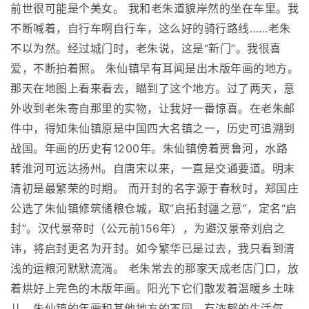
前世很可能是个美女。 我和老朱道貌岸然的坐在车里。我
不断喊着，自行车啊自行车，这么好的骑行路线……老朱
不以为然。经过城门时，老朱说，这是“新门”。我很喜
爱，不断拍着照。 朱仙镇早有耳闻是出木版年画的地方。
那天在地图上看来看去，瞄到了这个地方。过了两天，意
外收到老朱寄自那里的实物，让我好一番惊喜。在老朱邮
件中，得知朱仙镇原是中国四大名镇之一，历史可追溯到
战国。年画的历史有1200年。朱仙镇傍着贾鲁河，水路
转淮河可远达扬州。自唐宋以来，一直是交通要道。明末
清初是最繁荣的时期。 而开封的名字源于春秋时，郑国庄
公选了朱仙镇修筑储粮仓城，取“启拓封疆之意”，定名“启
封”。汉代景帝时（公元前156年），为避汉景帝刘启之
讳，将启封更名为开封。如今繁华已是过去，我只看到清
浅的运粮河默默流淌。 老朱常去的那家天成老店门口，放
着烘好上完色的木版年画。阳光下它们散发着温暖乡土味
儿。朱仙镇的年画和其他地方的不同，有浓郁的生活气