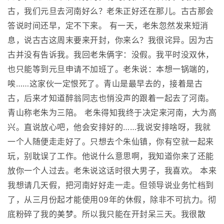
古，我们元旦去河南好么？老朱正好还在那儿。古古那会
答说时间还早，定不下来。 有一天，老朱忽然发来短消
息，说古古这周末要来开封，你来么？我很诧异。因为古
古并没有告诉我。我回老朱俩字：没假。我平时没双休，
也只能等到元旦申请不加班了。老朱说：本想一锅端的，
唉……这家伙一定恨死了。青山是最早去的，接着是古
古，后来才知道醉翁同志也悄没声的跟着一起去了河南。
青山称老朱为三陪。 老朱得知我终于决定来河南，大为高
兴。直说放心吧，他会安排好的……我说安排啥呀，我就
一个人随便走走好了。只想去个朱仙镇，你有空就一起来
玩，别耽误了工作。他说什么意思啊，我知道你来了还能
放你一个人过去。老朱说这话时很大男子，我喜欢。 本来
我想请几天假，把河南好好走一走。但领导说业务忙档到
了，从三月份起才能使用09年的休假，除非不可抗力。彻
底粉碎了我的美梦。所以我只能在开封呆三天。我很散