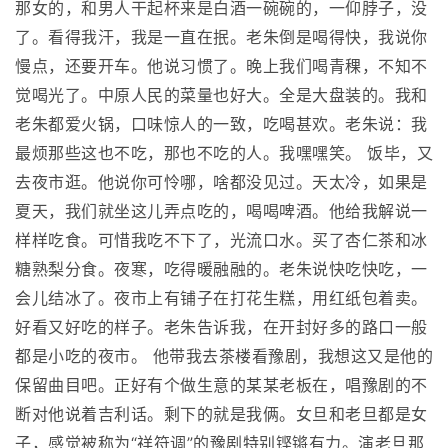
那女的，和男人干起杯来是白酒一碗碗的，一仰脖子，没
了。看得我汗，我是一直在抿。老朱倒是喝得快，我说你
慢点，还要开车。他说习惯了。晚上我们喝青稞，不知不
觉喝光了。中原人民的菜量也好大。全是大盘装的。我和
老朱都爱火锅，口味惊人的一致，吃喝甚欢。老朱说：我
最烦那些这也不吃，那也不吃的人。我嘿嘿笑。 饭毕，又
去夜市逛。他说你可怜哪，啥都没见过。天太冷，如果是
夏天，我们就坐这儿弄点吃的，喝喝啤酒。他给我解说一
样样吃食。可惜我吃不下了，光流口水。买了杏仁茶和冰
糖熟梨分食。夜寒，吃得暖融融的。老朱说快吃快吃，一
会儿结冰了。夜市上有铺子在打花生糕，用红纸包着卖。
好看又好吃的样子。老朱告诉我，在开封好多的路口一般
都是小吃的夜市。 他带我去茶楼看豫剧，我想这又是他的
保留曲目吧。正好有个做生意的某某老板在，唱豫剧的不
断对他说着吉利话。剩下的就是我俩。女旦和老旦都是女
子，感觉被称为“祥符调”的豫剧特别铿锵有力。演老旦那