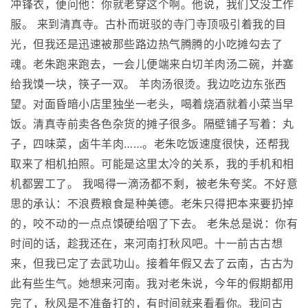
冲锋衣，便问他：你就老穿这个啊。他说，我们又没工作
服。 来到清真寺。古朴而斑驳的寺门寺顶吸引着我的目
光，但我还是迅速被那些路边热气腾腾的小吃摊勾去了
魂。老朱跑来跑去，一会儿便端来白切羊肉汤二碗，并塞
给我馍一块，筷子一双。 羊肉汤很烫。我边吃边东张西
望。对面昏暗小店里独坐一老头，喝着烧酒就着小菜当早
饭。清真寺前卖各色杂货的摊子很多。隔壁铺子写着：丸
子，四味菜，卤牛羊肉……。老朱吃饭速度很快，还帮我
取来了相机拍照。可能是这里太冷的关系，我的手机和相
机都罢工了。 我喝得一滴汤都不剩，被老朱夸奖。不好意
思的承认：不浪费粮食是种美德。老朱只得把本来要扔掉
的，咬不动的一点点馍硬给咽了下去。 老朱总是说：你有
时间的话，趁我还在，来河南打秋风吧。十一前古古想
来，但我已定了去武功山。接着年假又去了云南，古古为
此有些生气。她想来河南。我对老朱说，今年的假期都用
完了，秋风是不准备打的，有时间就来看看你。我问古