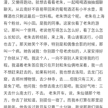
漫，又懒得跑动。就想去看看老朱，一起喝喝酒抽抽烟聊
聊天。从云南好不容易带回来的葡萄酒还有小半水壶，青
稞酒也只剩这最后一饮料瓶。老朱馋这个呢。 老朱在上海
有个粉丝，叫小田。是我的同事。这家伙看了老朱的游
记，那叫一个崇拜。老说他写得怎么怎么好，看了怎么怎
么长知识。老朱去转经前，来上海，青山请客送行，小田
也去了。那天她笑个不停，特别是和偶像合影的时候，那
叫一个疯。她告诫我：你别跟个母老虎似的，人家安排好
了你就从了吧。我这个人，一向不容别人来安排我的行
程。我逼着老朱答应我只在开封和朱仙俩地呆着，我一点
不想赶来赶去的。如果有时间，我也想去洛阳，去龙门石
窟，去郑州博物馆，去少林寺，去……但我只有三天，还
是免了吧。他问我：你想去南太行是吧。我没好气地：三
天去什么南太行，不去。 老朱开车，说，朱仙镇那个地
方，你去了就知道，别提住一宿了。而我本打算在那里迎
接新年。他告诉过我开车只要二十分钟，我说那我们骑车