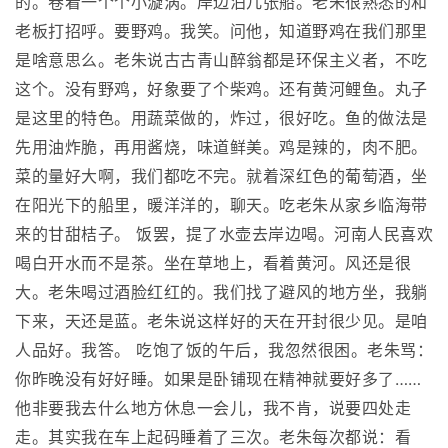
的。卷着一个个小漩涡。岸边泊几张船。老朱很熟悉的和
老板打招呼。要野鸡。我笑。问他，知道野鸡在我们那里
是啥意思么。老朱说古古青山醉翁都是环保主义者，不吃
这个。没有野鸡，好象要了个柴鸡。还有黄河鲤鱼。丸子
是这里的特色。用蔬菜做的，炸过，很好吃。鱼的做法是
先用油炸脆，再用酱烧，味道鲜美。鸡是辣的，肉不肥。
菜的量好大啊，我们都吃不完。就着深红色的葡萄酒，坐
在阳光下的船里，暖洋洋的，聊天。吃老朱从家乡临海带
来的甘甜桔子。 饭罢，提了水壶去岸边喝。河南人民喜欢
喝白开水而不是茶。坐在草地上，看着黄河。风还是很
大。老朱喝过酒脸红红的。我们找了避风的地方坐，我躺
下来，天还是蓝。老朱说这样好的天在开封很少见。是咱
人品好。我答。 吃饱了饭的午后，我忽然很困。老朱骂：
你昨晚没有好好睡。如果是卧铺现在精神就要好多了……
他非要我去什么地方休息一会儿，我不肯，说要四处走
走。其实我在车上起码睡着了三次。老朱每次都说：看