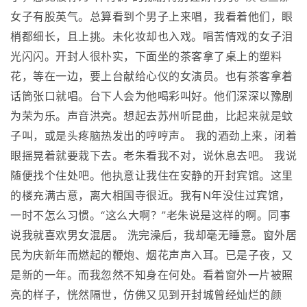
女子有股英气。总算看到个男子上来唱，我看着他们，眼
梢都细长，且上挑。未化妆却也入戏。唱苦情戏的女子泪
光闪闪。开封人很朴实，下面坐的茶客拿了桌上的塑料
花，等在一边，要上台献给心仪的女演员。也有茶客拿着
话筒张口就唱。台下人会为他喝彩叫好。他们深深以豫剧
为荣为乐。声音洪亮。想起去苏州听昆曲，比起来就是蚊
子叫，或是头疼脑热发出的哼哼声。 我的酒劲上来，闭着
眼摇晃着就要栽下去。老朱看我不对，说休息去吧。 我说
随便找个住处吧。他执意让我住在安静的开封宾馆。这里
的楼充满古意，离大相国寺很近。我有N年没住过宾馆，
一时不怎么习惯。“这么大啊？”老朱说是这样的啊。同事
说我就喜欢男女混居。 洗完澡后，我却毫无睡意。窗外居
民为庆新年而燃起的鞭炮、烟花声声入耳。已是子夜，又
是新的一年。而我忽然不知身在何处。看着窗外一片被照
亮的样子，恍然隔世，仿佛又见到开封城曾经灿烂的颜