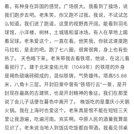
着。有种身在异国的感觉。广场很大。我看到了操场，说
我们跑步去吧。老朱笑，你又跑不过我。我说，不试试怎
么知道。我们进了跑道，这里的视野真开阔。能看到羽毛
球馆，小洋楼，树林，土城墙和溜冰场。有人在草地上踢
着足球。老朱爱这个，一直在看。他笑我，你就这速度跑
马拉松，是走的吧。跑了七八圈，很爽很爽，身上也有些
热了。 天色暗下来。老朱带我去看铁塔，他说，在这儿看
看就行了。建于北宋皇佑元年（1049年）的铁塔的外身
是褐色硫璃砖砌成的，混似铁铸，气势雄伟。塔高55.88
米，八角十三层。开封旧景中曾有“铁塔行云”一景，是开
封现存最高的古建筑，也是开封精神的象征。我们在那里
说了会儿子话便在暮色中离开了。 晚饭吃的是重庆小天鹅
火锅。我在上海时也爱这个。老朱真是恨不能在短短三天
里让我游遍，吃遍河南。充实啊。中原人民的酒量我算是
见识了。老朱说当地人到饭店吃饭都自带酒。我看见邻桌