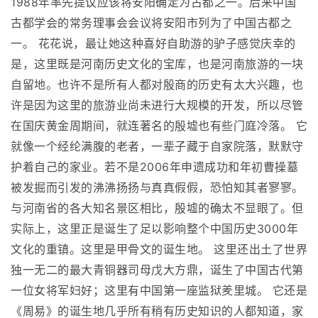
1988年率先提议应该将安阳确定为古都之一。后来中国
古都学会的常务理事会会议将安阳市列为了中国古都之
一。 花花说，最让她这种喜好自助游的驴子感觉庆幸的
是，这里既是河南历史文化的宝库，也是河南旅游的一块
自留地。也许不是所有人都对殷商的历史有太大兴趣，也
许是因为这里的旅游业尚未进行大规模的开发，所以尽管
在国庆黄金周期间，就连著名的殷墟也有些门庭冷落。 它
就像一个经纶满腹的老者，一辈子藏于自家院落，默默守
护着自己的家业。若不是2006年申遗成功和年初曹操墓
被发掘而引发的沸沸扬扬与真真假假，恐怕知其者寥寥。
与河南省的各大知名景区相比，殷墟的确太不显眼了。但
实际上，这里正是诞生了足以影响整个中国历史3000年
文化的重镇。这里是甲骨文的诞生地。 这里还出土了世界
独一无二的最大青铜器司母戊大方鼎，诞生了中国古代第
一位女将军妇好；这里有中国第一座监狱羑里城。 它还是
《周易》的诞生地几乎所有稍有历史知识的人都知道，家