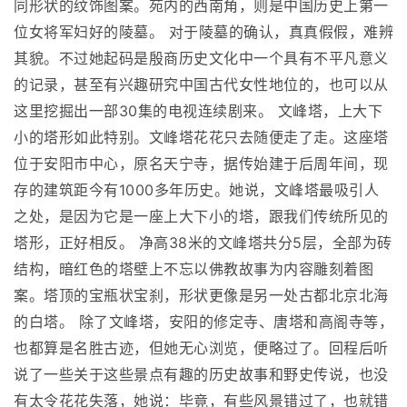
同形状的纹饰图案。苑内的西南角，则是中国历史上第一
位女将军妇好的陵墓。 对于陵墓的确认，真真假假，难辨
其貌。不过她起码是殷商历史文化中一个具有不平凡意义
的记录，甚至有兴趣研究中国古代女性地位的，也可以从
这里挖掘出一部30集的电视连续剧来。 文峰塔，上大下
小的塔形如此特别。文峰塔花花只去随便走了走。这座塔
位于安阳市中心，原名天宁寺，据传始建于后周年间，现
存的建筑距今有1000多年历史。她说，文峰塔最吸引人
之处，是因为它是一座上大下小的塔，跟我们传统所见的
塔形，正好相反。 净高38米的文峰塔共分5层，全部为砖
结构，暗红色的塔壁上不忘以佛教故事为内容雕刻着图
案。塔顶的宝瓶状宝刹，形状更像是另一处古都北京北海
的白塔。 除了文峰塔，安阳的修定寺、唐塔和高阁寺等，
也都算是名胜古迹，但她无心浏览，便略过了。回程后听
说了一些关于这些景点有趣的历史故事和野史传说，也没
有太令花花失落，她说：毕竟，有些风景错过了，也就错