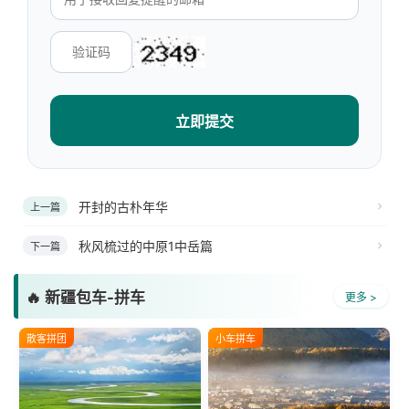
立即提交
开封的古朴年华
上一篇
秋风梳过的中原1中岳篇
下一篇
🔥 新疆包车-拼车
更多 >
散客拼团
小车拼车