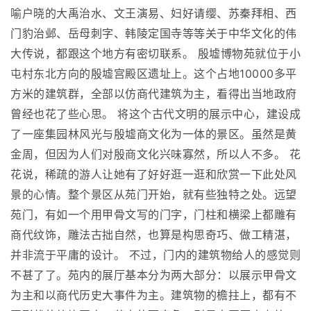
喻户晓的大禹治水、文王演易、妇好请缨、苏秦拜相、西
门豹治邺、岳母刺字、韩陵定国寺等等关于中华文化的伟
大传说，都跟这个地方有密切联系。 殷墟博物苑就位于小
屯村东北方向的殷墟宫殿区遗址上。这个占地10000多平
方米的建筑群，全部以仿商代建筑为主，看得出当地政府
曾经也花了些心思。 将这个古代文明的展示中心，建设成
了一座集园林风光与殷墟商文化为一体的景区。虽然是黄
金周，但因为人们对殷商文化兴味寡然，所以人不多。 花
花说，稀疏的游人让她有了好好逛一逛和欣赏一下此处风
景的心情。整个景区从苑门开始，就有些独特之处。远望
苑门，有如一个用甲骨文写的门字，门柱和横梁上都雕有
商代纹饰，雕法古拙自然，也算是构思奇巧、做工精湛，
并非流于平庸的设计。 不过，门内的建筑物给人的感觉则
不甚了了。苑内的展厅基本分为两大部分：以展示甲骨文
为主和以商代历史大事件为主。建筑物的檐拄上，都有不