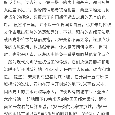
度泛滥后，过去的天下第一塔下的夷山和基座，都已被埋
入红尘不见了。繁塔的情形与铁塔相当，两座高塔无力负
荷当年的辉煌，只展示了它们韶华逝去之后的无言的尴
尬。 虽然平日里，并不以一个爱国者自居，也并未对传统
文化表现出狂热的追逐和喜好，不过，眼前的古都无法承
载历史带给它的华丽皮袍，北宋豪都不再之余，连那点残
存的古风遗情，也荡然无存，让人倍感情何以堪。 但同
时，也觉得庆幸，这段历史将免于遭受如同其他文化遗产
一般为现代文明所滋扰侵犯的命运，它们永远安静祥和地
沉睡于新开封城的地下18米处，任由世人传诵、想念和憧
憬。 提醒： 未来将有望看到城下城，在开封一直有所谓
城摞城的说法，意指在现有开封城的地下3米至12米处，
因历史上的洪水泛滥等原因，致使现有的城市底下叠压着
六座城池。 即地面下10余米深的魏国国都大梁城、距地
面10米左右的唐汴州城，约8米处的北宋东京城，约6米
深的金汴京城以及5至6米处的明开封城、3米深左右的清