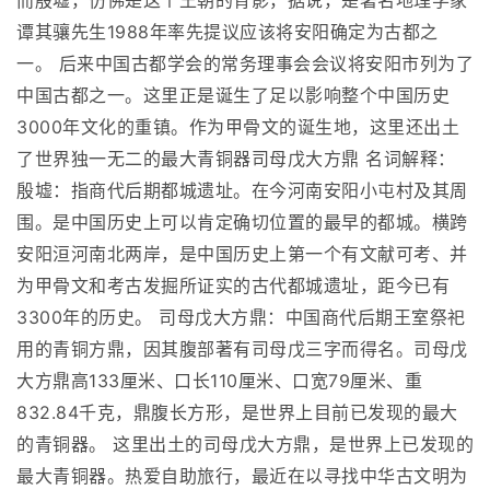
而殷墟，仿佛是这个王朝的背影，据说，是著名地理学家
谭其骧先生1988年率先提议应该将安阳确定为古都之
一。 后来中国古都学会的常务理事会会议将安阳市列为了
中国古都之一。这里正是诞生了足以影响整个中国历史
3000年文化的重镇。作为甲骨文的诞生地，这里还出土
了世界独一无二的最大青铜器司母戊大方鼎 名词解释：
殷墟：指商代后期都城遗址。在今河南安阳小屯村及其周
围。是中国历史上可以肯定确切位置的最早的都城。横跨
安阳洹河南北两岸，是中国历史上第一个有文献可考、并
为甲骨文和考古发掘所证实的古代都城遗址，距今已有
3300年的历史。 司母戊大方鼎：中国商代后期王室祭祀
用的青铜方鼎，因其腹部著有司母戊三字而得名。司母戊
大方鼎高133厘米、口长110厘米、口宽79厘米、重
832.84千克，鼎腹长方形，是世界上目前已发现的最大
的青铜器。 这里出土的司母戊大方鼎，是世界上已发现的
最大青铜器。热爱自助旅行，最近在以寻找中华古文明为