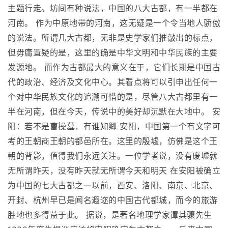
主题行走。坊间有种说法，中国的八大古都，有一半都在
河南。 作为中原地带的河南，这无疑是一个令当地人骄傲
的说法。所谓几大古都，无非是史学家们推敲出的标点，
但毋庸置疑的是，这里的确是中华文明和中华民族的主要
发源地。 而作为古都最大的意义在于，它们长期是中国古
代的政治、经济及文化中心。其看点将可以引申出任何一
个对中华民族文化的追溯可惜的是，尽管八大古都里有一
半在河南，但在今天，传说中的美好却沉默在大地中。 安
阳：若不是曹操墓，有谁知卿 安阳，中国第一个有文字可
考的王朝商王朝的都邑所在。这里的殷墟，仿佛是这个王
朝的背影，值得我们永远关注。一位学者说，没有废墟就
无所谓昨天，没有昨天就无所谓今天和明天 在安阳被确立
为中国的七大古都之一以前，西安、洛阳、南京、北京、
开封、杭州早已是闻名遐迩的中国古代都城，而今的旅游
胜地也多得益于此。 据说，是著名地理学家谭其骧先生