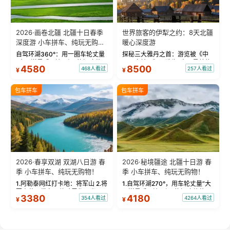
2026·画卷北疆 北疆十日春季
世界旅客的伊犁之约：8天北疆
深度游 小车拼车、纯玩无购
暖心深度游
物！
自驾环湖360°：用一圈车轮丈量
探秘三大雅丹之首：游览被《中
“大西洋最后一滴眼泪”的极致蔚
国国家地理》评选为“中国最美的
4580
8500
468人看过
257人看过
¥
¥
蓝。 赛湖旅拍：甄选多款风格服
三大雅丹”第一名的克拉玛依魔鬼
饰，9张精修美照，定格赛里木湖
城。 中国第一村：探访仅存的图
绝美瞬间。 赛湖坦克300跟车视
瓦人最大村落——禾木村，欣赏
包车拼车
包车拼车
频：专业摄影师...
晨雾与小木...
2026·春享双湖 双湖八日游 春
2026·秘境疆途 北疆十日游 春
季 小车拼车、纯玩无购物！
季 小车拼车、纯玩无购物！
1.阿勒泰网红打卡地：将军山 2.将
1.自驾环湖270°，用车轮丈量“大
军山落日缆车，体验雪都风光 3.
西洋最后一滴眼泪”的极致蔚蓝，
3380
4180
354人看过
4264人看过
¥
¥
将军山，夕阳派对，蹦迪party 4.
让雪山、花海与深邃湖水在转弯
自驾赛里木湖360°环湖 5.二进赛
间连成自由的画卷。 2.特别赠送
湖随心游，邂逅湖畔日出浪漫...
那拉提景区3公里内，落地窗三钻
民宿 3.那...