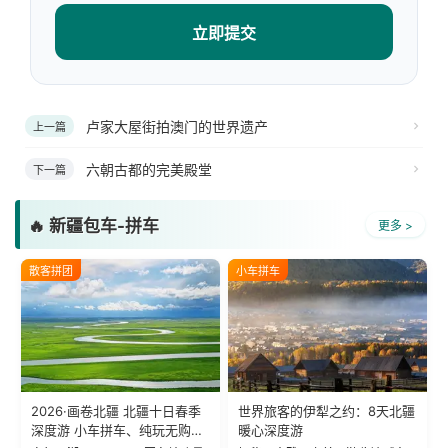
立即提交
卢家大屋街拍澳门的世界遗产
上一篇
六朝古都的完美殿堂
下一篇
🔥 新疆包车-拼车
更多 >
散客拼团
小车拼车
2026·画卷北疆 北疆十日春季
世界旅客的伊犁之约：8天北疆
深度游 小车拼车、纯玩无购
暖心深度游