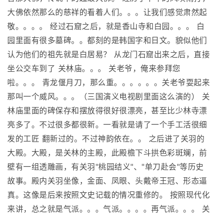
大佛依然那么的慈祥的看着人们。。。让我们感觉肃然起
敬。。。。 经过石窟之后，就是香山寺和白园。。。 白
园里面有很多墓碑。。都刻的是韩国字和日文。貌似他们
认为他们的祖先就是白居易？ 从龙门石窟出来之后，直接
坐公交车到了 关林庙。。。 关老爷，俺来参拜您
啦。。。 青龙偃月刀，那么重。。。。。。关老爷耍起来
那叫一个威风。。。（三国演义电视剧里面这么演的） 关
林庙里面的碑保存和摆放得很好很漂亮，甚至比少林寺漂
亮多了。不过很多都很新。一看就是请了一个手工活很细
发的工匠 翻新过的。不过神韵依在。。 之后进了关羽的
大殿。大殿，是关林的主殿，此殿檐下斗拱色彩斑斓，前
壁有一组透雕画，有关羽"桃园结义"、"单刀赴会"等历史
故事。殿内关羽坐像，金面、凤眼、头戴帝王冠、形态逼
真。这像是后来按照文史记载的情况重修的。 按照现代化
来讲，总之就是气派。。。气派。。。。再气派。。。 关