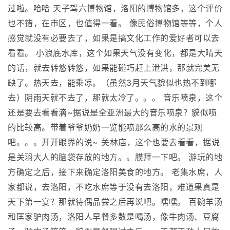
过啦。哈哈 天子驾六博物馆，洛阳的博物馆多，这个评价
也不错，在市区，也值得一看。 像民俗博物馆等等，个人
感觉就没有必要去了，如果是搞文化工作的爱好者可以去
看看。 小浪底水库，这个如果天气没有变化，都是大晴天
的话，就去转悠转悠，如果能碰巧赶上泄洪，那就完美无
缺了。热天去，能乘凉。（虽然3月天气貌似也热不到哪
去）阴雨天就不去了，那就太冷了。。。 音乐喷泉，这个
还是要去看看滴~据说是全亚洲最大的音乐喷泉？貌似喷
的比较高。带着爷爷奶奶一览能喷那么高的水的景观
吧。。。开开眼界的说~ 关林庙，这个也要去看看，据说
是关羽大人的脑袋存放的地方。。膜拜一下吧。 游玩的地
方确定之后，接下来确定洛阳美食的地方。 老集水席，人
家都说，去洛阳，不吃水席等于没有去洛阳，难道果真是
天下第一宴？那就待偶品尝之后再说吧。嘿嘿。 百碗羊汤
和匡家驴肉汤，洛阳人早餐多数是喝汤，像牛肉汤、豆腐