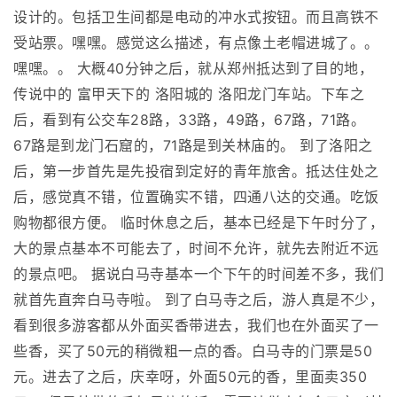
设计的。包括卫生间都是电动的冲水式按钮。而且高铁不
受站票。嘿嘿。感觉这么描述，有点像土老帽进城了。。
嘿嘿。。 大概40分钟之后，就从郑州抵达到了目的地，
传说中的 富甲天下的 洛阳城的 洛阳龙门车站。下车之
后，看到有公交车28路，33路，49路，67路，71路。
67路是到龙门石窟的，71路是到关林庙的。 到了洛阳之
后，第一步首先是先投宿到定好的青年旅舍。抵达住处之
后，感觉真不错，位置确实不错，四通八达的交通。吃饭
购物都很方便。 临时休息之后，基本已经是下午时分了，
大的景点基本不可能去了，时间不允许，就先去附近不远
的景点吧。 据说白马寺基本一个下午的时间差不多，我们
就首先直奔白马寺啦。 到了白马寺之后，游人真是不少，
看到很多游客都从外面买香带进去，我们也在外面买了一
些香，买了50元的稍微粗一点的香。白马寺的门票是50
元。进去了之后，庆幸呀，外面50元的香，里面卖350