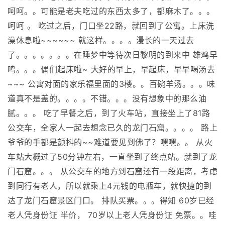
呵呵。。可能是老夫吃过的东西太多了，都麻木了。。。
呵呵 。 吃过之后，门口坐22路，就回到了公寓。上床洗
澡休息啦~~~~~~ 就这样。。。。漫长的一天过去
了。。。。。。。在睡梦中等待次日黎明的到来中 雄鸡早
鸣。。。偶们起床啦~ 大好的早上，早起床，早早喝汤去
~~~ 公寓对面的家乐福里面的3楼。。百碗羊汤。。。味
道真不是盖的。。。。不错。。。没有想象中的那么油
腻。。。 吃了早餐之后，到了火车站，直接坐上了81路
公交车，全家人一起去想念已久的龙门石窟。。。。 路上
爷爷的手都是颤抖的~~难道要见到佛了？嘿嘿。。 从火
车站大概过了50分钟左右，一直坐到了终点站。就到了龙
门石窟。。。 从公交车的地方到石窟还有一段距离，考虑
到同行有老人，所以就乘上4元钱的电瓶车，就快捷的到
达了龙门石窟景区门口。 排队买票。。。得知 60岁已经
老人凭身份证 半价， 70岁以上老人凭身份证 免票。。哇