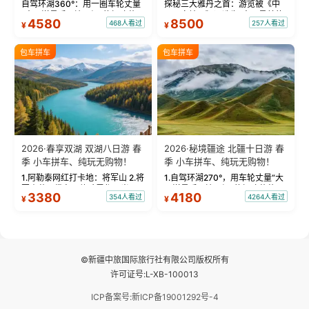
物！
自驾环湖360°：用一圈车轮丈量
探秘三大雅丹之首：游览被《中
“大西洋最后一滴眼泪”的极致蔚
国国家地理》评选为“中国最美的
4580
8500
468人看过
257人看过
¥
¥
蓝。 赛湖旅拍：甄选多款风格服
三大雅丹”第一名的克拉玛依魔鬼
饰，9张精修美照，定格赛里木湖
城。 中国第一村：探访仅存的图
绝美瞬间。 赛湖坦克300跟车视
瓦人最大村落——禾木村，欣赏
包车拼车
包车拼车
频：专业摄影师...
晨雾与小木...
2026·春享双湖 双湖八日游 春
2026·秘境疆途 北疆十日游 春
季 小车拼车、纯玩无购物！
季 小车拼车、纯玩无购物！
1.阿勒泰网红打卡地：将军山 2.将
1.自驾环湖270°，用车轮丈量“大
军山落日缆车，体验雪都风光 3.
西洋最后一滴眼泪”的极致蔚蓝，
3380
4180
354人看过
4264人看过
¥
¥
将军山，夕阳派对，蹦迪party 4.
让雪山、花海与深邃湖水在转弯
自驾赛里木湖360°环湖 5.二进赛
间连成自由的画卷。 2.特别赠送
湖随心游，邂逅湖畔日出浪漫...
那拉提景区3公里内，落地窗三钻
民宿 3.那...
©新疆中旅国际旅行社有限公司版权所有
许可证号:L-XB-100013
ICP备案号:新ICP备19001292号-4