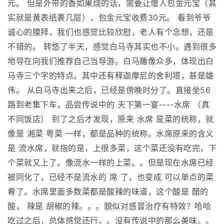
元。 但是外带的香如果烧的话，需要让僧人包金元宝（其
实就是黄表纸裹几层），包金元宝收费30元。 看到爷爷
诚心的膜拜，我们也感觉比较欣慰，老人有个念想，还是
不错的。 转悠了半天，感觉白马寺其实也不小。遇到很多
地导在向我们推荐自己当导游。白马雕像众多，体现出白
马寺三个字的特点。其中还有释迦摩尼的舍利塔，甚是雄
伟。 从白马寺出来之后，已经是傍晚时分了。直接坐56
路到老集下车，品尝传说中的 天下第一宴----水席 （真
不同饭店） 到了之后才发现，原来 水席 是菜的统称，就
像是 湘菜 粤菜 一样，都是品种的统称。水席原来的含义
是 流水席，就指的是，上很多菜，这个菜还没有吃完，下
个菜就又上了。像流水一样的上菜。。但是现在水席已经
被同化了，已经不是流水的 席 了，也变成 可以单点的菜
肴了。水席里面多数菜都是酸辣的味道，这个酸是 醋的
酸， 辣是 胡椒的辣。。。貌似对感冒治疗有特效？哈哈
吃过之后，总体感觉还行。。没有传说中的那么美味。。