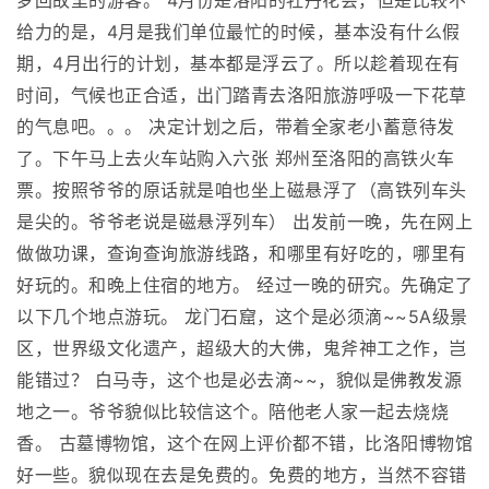
梦回故里的游客。 4月份是洛阳的牡丹花会，但是比较不
给力的是，4月是我们单位最忙的时候，基本没有什么假
期，4月出行的计划，基本都是浮云了。所以趁着现在有
时间，气候也正合适，出门踏青去洛阳旅游呼吸一下花草
的气息吧。。。 决定计划之后，带着全家老小蓄意待发
了。下午马上去火车站购入六张 郑州至洛阳的高铁火车
票。按照爷爷的原话就是咱也坐上磁悬浮了（高铁列车头
是尖的。爷爷老说是磁悬浮列车） 出发前一晚，先在网上
做做功课，查询查询旅游线路，和哪里有好吃的，哪里有
好玩的。和晚上住宿的地方。 经过一晚的研究。先确定了
以下几个地点游玩。 龙门石窟，这个是必须滴~~5A级景
区，世界级文化遗产，超级大的大佛，鬼斧神工之作，岂
能错过？ 白马寺，这个也是必去滴~~，貌似是佛教发源
地之一。爷爷貌似比较信这个。陪他老人家一起去烧烧
香。 古墓博物馆，这个在网上评价都不错，比洛阳博物馆
好一些。貌似现在去是免费的。免费的地方，当然不容错