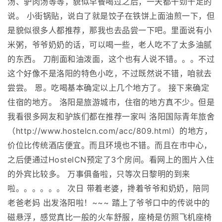
汤、驴肉汤等等，貌似早餐喝过之后，一天都干劲十足的
说。 小街锅贴，说白了就是饺子在铁饼上面油煎一下，但
是貌似很多人都推荐，那我也去品尝一下吧。里面说有小
米粥，爷爷奶奶的话，可以喝一些，老人吃不了太多油腻
的东西。 刀削面和油泼面，这个也有人说不错。。。不过
这个好像不是洛阳的特色小吃，不过既然说不错，咱就去
尝尝。 恩。吃喝基本确定以上几个地方了。 接下来确定
住宿的地方。 洛阳是旅游城市，住宿的地方真不少。但是
我看很多网友和驴族们都在推荐一家叫 洛阳国际青年旅舍
（http://www.hostelcn.com/acc/809.html）的地方，
价位比传统酒店便宜。而且环境也不错。而且在市中心，
之后便通过HostelCN预定了3个房间。看网上的图片入住
的外宾比较多。 万事俱备啦，只等次日黎明的到来
啦。。。。。。 次日 带着老婆，搀着爷爷和奶奶，陪同
老爸老妈 出发洛阳啦！~~~ 踏上了爷爷口中的传说中的
磁悬浮，感觉真比一般的火车舒服，座椅是仿照飞机座椅