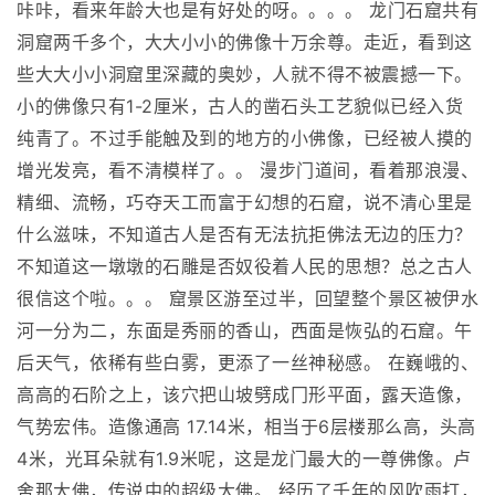
咔咔，看来年龄大也是有好处的呀。。。。 龙门石窟共有
洞窟两千多个，大大小小的佛像十万余尊。走近，看到这
些大大小小洞窟里深藏的奥妙，人就不得不被震撼一下。
小的佛像只有1-2厘米，古人的凿石头工艺貌似已经入货
纯青了。不过手能触及到的地方的小佛像，已经被人摸的
增光发亮，看不清模样了。。 漫步门道间，看着那浪漫、
精细、流畅，巧夺天工而富于幻想的石窟，说不清心里是
什么滋味，不知道古人是否有无法抗拒佛法无边的压力？
不知道这一墩墩的石雕是否奴役着人民的思想？总之古人
很信这个啦。。。 窟景区游至过半，回望整个景区被伊水
河一分为二，东面是秀丽的香山，西面是恢弘的石窟。午
后天气，依稀有些白雾，更添了一丝神秘感。 在巍峨的、
高高的石阶之上，该穴把山坡劈成冂形平面，露天造像，
气势宏伟。造像通高 17.14米，相当于6层楼那么高，头高
4米，光耳朵就有1.9米呢，这是龙门最大的一尊佛像。卢
舍那大佛，传说中的超级大佛。 经历了千年的风吹雨打，