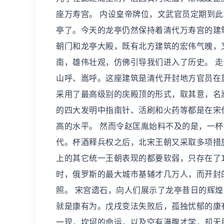
座万寿宫。 内设皇帝牌位，文武官员定期到
亭了。今天的龙亭仍然保持着清代万寿宫的建筑
朝门和龙亭大殿，既有北方建筑的宏伟气魄，
南，雄伟壮观，仿佛引导我们进入了历史。 
山呼、嵩呼。这座建筑是清代开封地方官员在
采用了最高级别的庑殿顶的形式，取其意，名
的四大发明中指南针、活刷和火药等都是在宋
高的水平。 然而令赵匡胤始料不及的是，一
代。杯酒释兵权之后，北宋王朝又采取多项措
上的其它统一王朝表现的都要软弱，只存在了1
时，俄罗斯的最大城市基辅才几万人，而开封
照。 宋宫遗石，向人们展示了龙亭昔日的辉煌
就是康有为。戊戌变法失败后，孤独忧郁的康
一现，坎坷的命运，以及空有满腹才学，却无