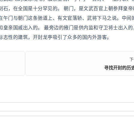
刻石，在全国是十分罕见的。 朝门，是文武百官上朝参拜皇帝
在午门与朝门这条驰道上、有文官落轿、武将下马之说。中间
和皇亲国戚出入的。 最旁边的掖门是供内监和守卫将士出入的
标志性的建筑，开封龙亭吸引了众多的国内外游客。
下
寻找开封的历