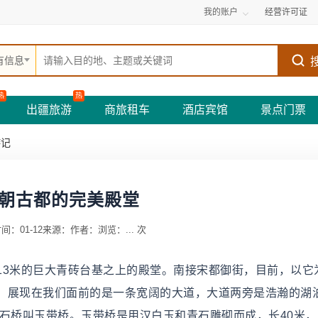
我的账户
经营许可证
有信息
热
热
出疆旅游
商旅租车
酒店宾馆
景点门票
游记
朝古都的完美殿堂
间：01-12
来源：
作者：
浏览：
...
次
13米的巨大青砖台基之上的殿堂。南接宋都御街，目前，以它
，展现在我们面前的是一条宽阔的大道，大道两旁是浩瀚的湖
石桥叫玉带桥。玉带桥是用汉白玉和青石雕砌而成，长40米，