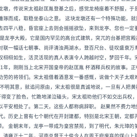
龙墩，传说宋太祖赵匡胤登基之后，感觉龙椅座着不舒服，于
雕琢而成，取稳坐泰山之意。 这块龙墩还有一个特殊功能，就
去四平八稳，昏官座上去则会摇摇欲坠，来到龙亭、您也一定
就是龙亭大殿，它是国内罕见的高台式建筑，突兀的台基把宫殿
对联一幅话七朝事、尚评清浊两湖水，登百尺台、徒叹盛衰万
权栩栩如生，活灵活现的真人表演令人跨越时空，梦回千年。
61年，刚刚当上北宋开国皇帝的赵匡胤 杯酒释兵权的故事。正
功劳的将领们。宋太祖借着酒意发一番感慨，说做个天子太艰
军不明其意，就追问原由，宋太祖很是真诚地说，一旦有人把黄
吓得变了脸色，忙跪地涕泣磕头，宋太祖劝他们不如交出兵权
以平安相处了。第二天，这些人都称病辞职。 赵果然不费力地
代。历史上曾有七个朝代在开封建都，特别是北宋王朝，定都
带。 金朝末年，龙亭一带成为皇宫禁苑，到了明代，朱元璋的
。清雍正十二年，河南总督王士俊令人在周王府废弃的煤山上