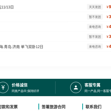
1/13日
¥
天天发团
¥
暂不发团
¥
来电咨询
¥
暂不发团
海.青岛.济南 单飞双卧12日
¥
来电咨询
价格诚信
客服专属
同类产品中,保持好评
同一产品,同一客服
付款和发票
签署旅游合同
联系我们