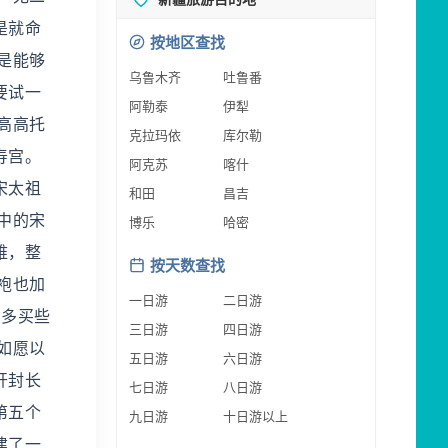
是就命
按地区查找
是能够
乌鲁木齐
吐鲁番
要试一
阿勒泰
伊犁
高高托
克拉玛依
库尔勒
寿宫。
阿克苏
喀什
宋太祖
和田
昌吉
中的宋
博乐
哈密
难，整
按天数查找
袍也加
一日游
二日游
，多买些
三日游
四日游
如愿以
五日游
六日游
开封长
七日游
八日游
第五个
九日游
十日游以上
建了一