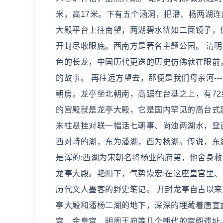
米，高17米。下有五个涵洞，把潘、杨两湖连
大殿平台上往南望，两湖碧水犹如二面镜子，
开封尽收眼底。西南方是著名主题公园。 清
色的长龙，中国历代更迭的历史仿佛就在眼前
的故事。 再往远方望去，那便是我们母亲河-
朝房。龙亭坐北朝南，高踞在台基之上，有72
的宫殿就是龙亭大殿，它是国内罕见的高台式
朱柱悬挂对联一幅话七朝事、尚浊两湖水，登
西对峙的湖，东为潘湖，西为杨湖。传说，东
是浑的;西湖为宋朝名将杨业的府第，他舍身
龙亭大殿。艳阳下，气势恢宏;在这座皇宫里
历代文人墨客的野史笔记。 开封龙亭自古以来
亭大殿和潘杨二湖的地下，深深的埋藏着唐宣
宫、金皇宫、明周王府等几个朝代的宫殿遗址