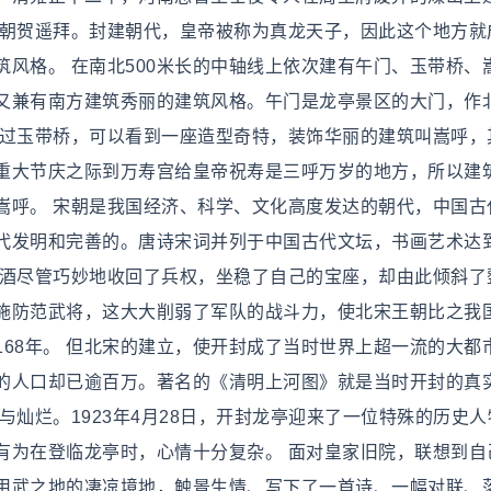
此朝贺遥拜。封建朝代，皇帝被称为真龙天子，因此这个地方就
风格。 在南北500米长的中轴线上依次建有午门、玉带桥、
又兼有南方建筑秀丽的建筑风格。午门是龙亭景区的大门，作
走过玉带桥，可以看到一座造型奇特，装饰华丽的建筑叫嵩呼，
重大节庆之际到万寿宫给皇帝祝寿是三呼万岁的地方，所以建
嵩呼。 宋朝是我国经济、科学、文化高度发达的朝代，中国古
代发明和完善的。唐诗宋词并列于中国古代文坛，书画艺术达
杯酒尽管巧妙地收回了兵权，坐稳了自己的宝座，却由此倾斜了
施防范武将，这大大削弱了军队的战斗力，使北宋王朝比之我
68年。 但北宋的建立，使开封成了当时世界上超一流的大都
的人口却已逾百万。著名的《清明上河图》就是当时开封的真
与灿烂。1923年4月28日，开封龙亭迎来了一位特殊的历史人
有为在登临龙亭时，心情十分复杂。 面对皇家旧院，联想到自
用武之地的凄凉境地，触景生情、写下了一首诗、一幅对联、