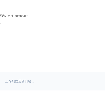
可选，支持 jpg/png/gif)
正在加载最新问答...