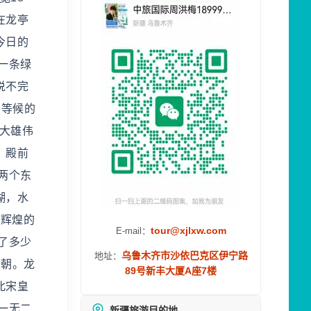
在龙亭
今日的
一条绿
说不完
们等候的
大雄伟
。殿前
两个东
湖，水
碧辉煌的
tour@xjlxw.com
E-mail：
了多少
乌鲁木齐市沙依巴克区伊宁路
地址：
唐朝。龙
89号新丰大厦A座7楼
北宋皇
一无二
新疆旅游目的地