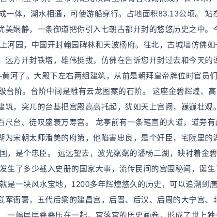
成一体，湖水相通，可使游船穿行。占地面积83.13公顷。 站
优美娴静，一条御道把你引入七朝古都开封的悠悠历史之中。
明上河园，中国开封翰园碑林和天波杨府。往北，古城墙仿佛如
，远方开封铁塔，雄伟挺拔，仿佛在告诉您开封过去和今天的
---黄河了。大殿下左右两组建筑，从前是朝拜皇帝牌位时官员
级台阶。台阶中间是雕有云龙图案的石阶。 这座金碧辉煌、高
建筑，突兀的台基把宫殿高高托起，犹如天上宫阙，巍巍壮观
百尺台、徒叹盛衰万寿宫。 龙亭前有一条笔直的大道，道旁有
湖为宋朝太师潘美的府第，他陷害忠良，是个奸臣，宅院里的
救国，是个忠臣。 远远望去，波光粼粼的潘杨二湖，映衬着金
、发生了多少载入史册的国家大事，流传民间的宫围秘闻，诞生
就是一块风水宝地，1200多年辉煌悠久的历史，可以追溯到
武军衙署，五代后梁的建昌宫，后晋、后汉、后周的大宁宫、
。 一幅层层叠叠压在一起，宫落宫的历史画卷，形成了世上独