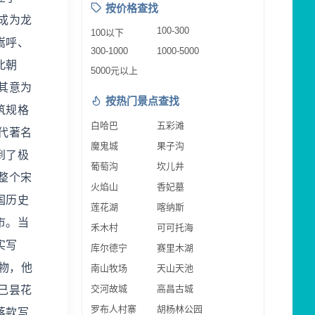
按价格查找
成为龙
100-300
100以下
嵩呼、
300-1000
1000-5000
北朝
5000元以上
其意为
按热门景点查找
筑规格
白哈巴
五彩滩
代著名
魔鬼城
果子沟
到了极
葡萄沟
坎儿井
整个宋
火焰山
香妃墓
国历史
莲花湖
喀纳斯
市。当
禾木村
可可托海
实写
库尔德宁
赛里木湖
物，他
南山牧场
天山天池
交河故城
高昌古城
己昙花
罗布人村寨
胡杨林公园
落款写