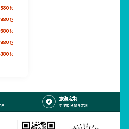
9380
起
3980
起
4680
起
3980
起
4880
起
旅游定制
专员
资深客服,量身定制