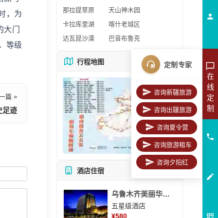
那拉提草原
天山神木园
时，为
卡拉库里湖
喀什老城区
的大门
达瓦昆沙漠
巴音布鲁克
，等级
行程地图
更多地图
定制专家
在
线
咨询新疆旅游
一篇 »
定
制
史足迹
咨询出疆旅游
咨询夏令营
咨询旅游租车
咨询夕阳红
酒店住宿
所有酒店
乌鲁木齐美丽华大酒
五星级酒店
¥
580