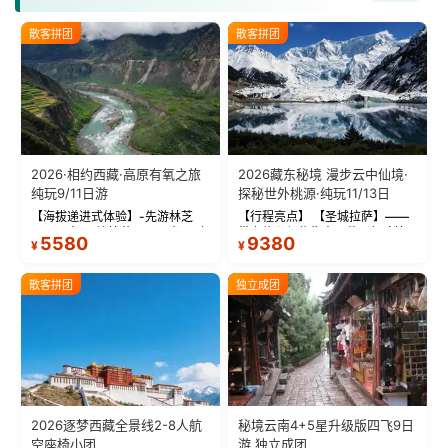
散客拼团
散客拼团
2026·相约西藏·高原有氧之旅
2026藏东秘境 漫步云中仙境·
纯玩9/11日游
探秘世外桃源·纯玩11/13日
【海拔递进式体验】-先游林芝
【行程亮点】 【圣城拉萨】——
(2900米)再访拉萨(3650米)，亲
带上信心与信仰去西藏，行吟拉
5580
9380
¥
¥
测 99%游客零高反 。 【贴心保
萨，感受这座城与生俱来的与众
障】-全程配备便携式制氧机，高
不同！ 【布达拉宫】——集宫殿
反根本不是事儿 ！ 【无人机航
城堡寺院于一体的宏伟建筑，是
散客拼团
独立成团
拍】-雪山/圣湖/...
西藏最完整的古代...
2026逐梦西藏全景线2-8人航
秘境云南4+5星升级版四飞9日
空座椅小团
游 独立成团