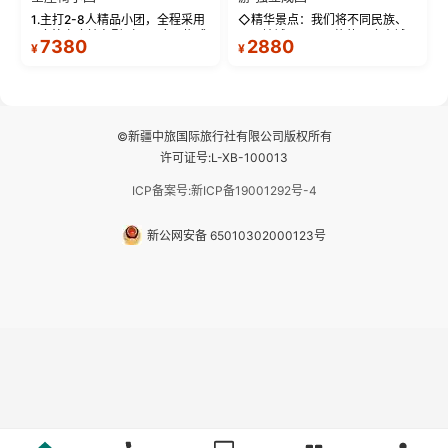
1.主打2-8人精品小团，全程采用
◇精华景点：我们将不同民族、
9座航空座椅车型（360度环抱式
不同地域、不同风格的三座古城
7380
2880
¥
¥
座舱），提供VIP级别的舒适出行
—【大理古城、丽江古城、香格
体验 。供氧保障： 2.全程入住舒
里拉、野象谷】呈现给您！...
适型含氧酒店（低海拔的索松村
和林芝除外），并贴心赠...
©新疆中旅国际旅行社有限公司版权所有
许可证号:L-XB-100013
ICP备案号:新ICP备19001292号-4
新公网安备 65010302000123号