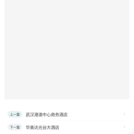
武汉港澳中心商务酒店
上一篇
华美达光谷大酒店
下一篇
🔥 新疆包车-拼车
更多 >
散客拼团
散客拼团