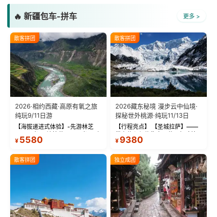
2026·相约西藏·高原有氧之旅
2026藏东秘境 漫步云中仙境·
纯玩9/11日游
探秘世外桃源·纯玩11/13日
【海拔递进式体验】-先游林芝
【行程亮点】 【圣城拉萨】——
(2900米)再访拉萨(3650米)，亲
带上信心与信仰去西藏，行吟拉
5580
9380
¥
¥
测 99%游客零高反 。 【贴心保
萨，感受这座城与生俱来的与众
障】-全程配备便携式制氧机，高
不同！ 【布达拉宫】——集宫殿
反根本不是事儿 ！ 【无人机航
城堡寺院于一体的宏伟建筑，是
散客拼团
独立成团
拍】-雪山/圣湖/...
西藏最完整的古代...
2026逐梦西藏全景线2-8人航
秘境云南4+5星升级版四飞9日
空座椅小团
游 独立成团
1.主打2-8人精品小团，全程采用
◇精华景点：我们将不同民族、
9座航空座椅车型（360度环抱式
不同地域、不同风格的三座古城
7380
2880
¥
¥
座舱），提供VIP级别的舒适出行
—【大理古城、丽江古城、香格
体验 。供氧保障： 2.全程入住舒
里拉、野象谷】呈现给您！...
适型含氧酒店（低海拔的索松村