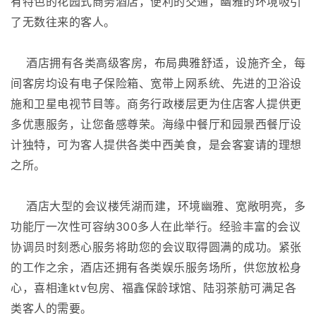
有特色的花园式商务酒店，便利的交通，幽雅的环境吸引
了无数往来的客人。
酒店拥有各类高级客房，布局典雅舒适，设施齐全，每
间客房均设有电子保险箱、宽带上网系统、先进的卫浴设
施和卫星电视节目等。商务行政楼层更为住店客人提供更
多优惠服务，让您备感尊荣。海缘中餐厅和园景西餐厅设
计独特，可为客人提供各类中西美食，是会客宴请的理想
之所。
酒店大型的会议楼凭湖而建，环境幽雅、宽敞明亮，多
功能厅一次性可容纳300多人在此举行。经验丰富的会议
协调员时刻悉心服务将助您的会议取得圆满的成功。紧张
的工作之余，酒店还拥有各类娱乐服务场所，供您放松身
心，喜相逢ktv包房、福鑫保龄球馆、陆羽茶舫可满足各
类客人的需要。