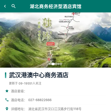
湖北商务经济型酒店宾馆
武汉港澳中心商务酒店
更新于 09-19
551人关注
酒店星级：
027-68822666
酒店电话：
详细地址：
湖北省武汉市汉口江汉路步行街118号