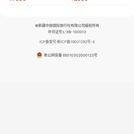
座舱），提供VIP级别的舒适出行
—【大理古城、丽江古城、香格
体验 。供氧保障： 2.全程入住舒
里拉、野象谷】呈现给您！...
适型含氧酒店（低海拔的索松村
和林芝除外），并贴心赠...
©新疆中旅国际旅行社有限公司版权所有
许可证号:L-XB-100013
ICP备案号:新ICP备19001292号-4
新公网安备 65010302000123号