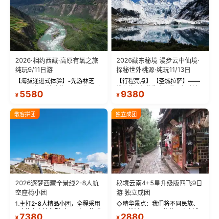
2026·相约西藏·高原有氧之旅
2026藏东秘境 漫步云中仙境·
纯玩9/11日游
探秘世外桃源·纯玩11/13日
【海拔递进式体验】-先游林芝
【行程亮点】 【圣城拉萨】——
(2900米)再访拉萨(3650米)，亲
带上信心与信仰去西藏，行吟拉
5580
9380
¥
¥
测 99%游客零高反 。 【贴心保
萨，感受这座城与生俱来的与众
障】-全程配备便携式制氧机，高
不同！ 【布达拉宫】——集宫殿
反根本不是事儿 ！ 【无人机航
城堡寺院于一体的宏伟建筑，是
散客拼团
独立成团
拍】-雪山/圣湖/...
西藏最完整的古代...
2026逐梦西藏全景线2-8人航
秘境云南4+5星升级版四飞9日
空座椅小团
游 独立成团
1.主打2-8人精品小团，全程采用
◇精华景点：我们将不同民族、
9座航空座椅车型（360度环抱式
不同地域、不同风格的三座古城
7380
2880
¥
¥