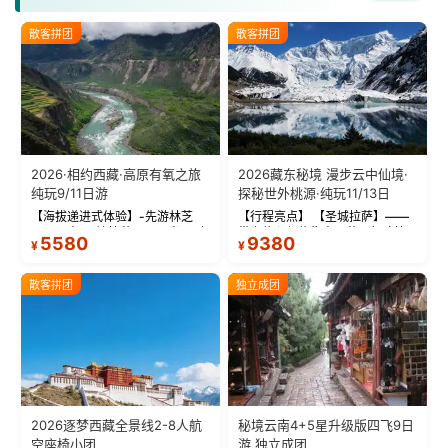
散客拼团
散客拼团
2026·相约西藏·高原有氧之旅
2026藏东秘境 漫步云中仙境·
纯玩9/11日游
探秘世外桃源·纯玩11/13日
【海拔递进式体验】-先游林芝
【行程亮点】 【圣城拉萨】——
(2900米)再访拉萨(3650米)，亲
带上信心与信仰去西藏，行吟拉
5580
9380
¥
¥
测 99%游客零高反 。 【贴心保
萨，感受这座城与生俱来的与众
障】-全程配备便携式制氧机，高
不同！ 【布达拉宫】——集宫殿
反根本不是事儿 ！ 【无人机航
城堡寺院于一体的宏伟建筑，是
散客拼团
独立成团
拍】-雪山/圣湖/...
西藏最完整的古代...
2026逐梦西藏全景线2-8人航
秘境云南4+5星升级版四飞9日
空座椅小团
游 独立成团