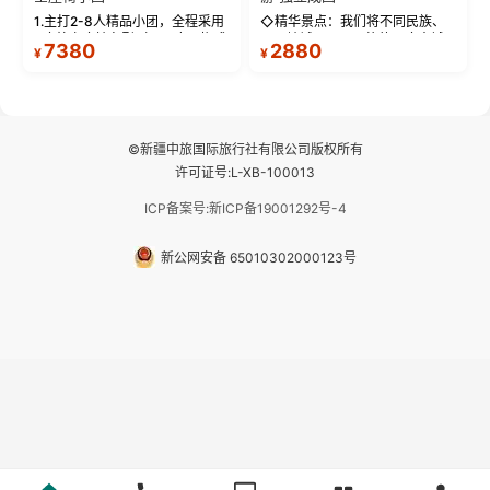
1.主打2-8人精品小团，全程采用
◇精华景点：我们将不同民族、
9座航空座椅车型（360度环抱式
不同地域、不同风格的三座古城
7380
2880
¥
¥
座舱），提供VIP级别的舒适出行
—【大理古城、丽江古城、香格
体验 。供氧保障： 2.全程入住舒
里拉、野象谷】呈现给您！...
适型含氧酒店（低海拔的索松村
和林芝除外），并贴心赠...
©新疆中旅国际旅行社有限公司版权所有
许可证号:L-XB-100013
ICP备案号:新ICP备19001292号-4
新公网安备 65010302000123号