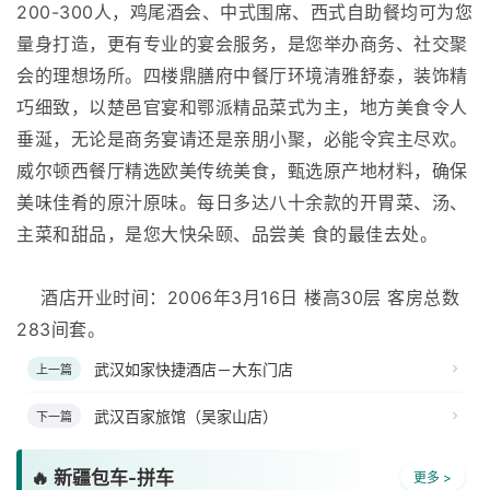
200-300人，鸡尾酒会、中式围席、西式自助餐均可为您
量身打造，更有专业的宴会服务，是您举办商务、社交聚
会的理想场所。四楼鼎膳府中餐厅环境清雅舒泰，装饰精
巧细致，以楚邑官宴和鄂派精品菜式为主，地方美食令人
垂涎，无论是商务宴请还是亲朋小聚，必能令宾主尽欢。
威尔顿西餐厅精选欧美传统美食，甄选原产地材料，确保
美味佳肴的原汁原味。每日多达八十余款的开胃菜、汤、
主菜和甜品，是您大快朵颐、品尝美 食的最佳去处。
酒店开业时间：2006年3月16日 楼高30层 客房总数
283间套。
武汉如家快捷酒店－大东门店
上一篇
武汉百家旅馆（吴家山店）
下一篇
🔥 新疆包车-拼车
更多 >