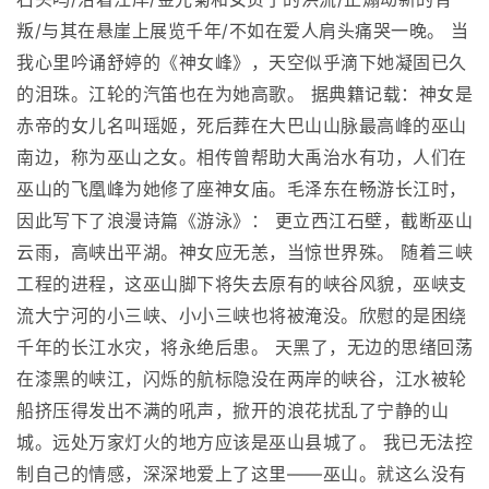
叛/与其在悬崖上展览千年/不如在爱人肩头痛哭一晚。 当
我心里吟诵舒婷的《神女峰》，天空似乎滴下她凝固已久
的泪珠。江轮的汽笛也在为她高歌。 据典籍记载：神女是
赤帝的女儿名叫瑶姬，死后葬在大巴山山脉最高峰的巫山
南边，称为巫山之女。相传曾帮助大禹治水有功，人们在
巫山的飞凰峰为她修了座神女庙。毛泽东在畅游长江时，
因此写下了浪漫诗篇《游泳》： 更立西江石壁，截断巫山
云雨，高峡出平湖。神女应无恙，当惊世界殊。 随着三峡
工程的进程，这巫山脚下将失去原有的峡谷风貌，巫峡支
流大宁河的小三峡、小小三峡也将被淹没。欣慰的是困绕
千年的长江水灾，将永绝后患。 天黑了，无边的思绪回荡
在漆黑的峡江，闪烁的航标隐没在两岸的峡谷，江水被轮
船挤压得发出不满的吼声，掀开的浪花扰乱了宁静的山
城。远处万家灯火的地方应该是巫山县城了。 我已无法控
制自己的情感，深深地爱上了这里――巫山。就这么没有