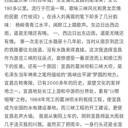
西起重庆奉节的白帝城，东至湖北宜昌的南津关，全长
190多公里。流行于巴渝一带，歌咏三峡风光和男女恋情
的民歌《竹枝词》，在诗人刘禹锡的笔下却多了几分韵
味： 杨柳青青江水平，闻郎江上踏歌声。东边日出西边
雨，道是无晴还有晴。 一、西边日出东边雨，道是无晴还
有情。 第一次走长江水路是十几年前，当时从南京到武汉
的铁路要往北绕道，没有水路来得直接。这次我选择宜昌
作为游览三峡的往返点，是想感受一番逆流而上和顺江而
下的反差。还有一个原因：宜昌的葛洲坝和三峡大坝，是
毛泽东当年神来之笔所描绘的“高峡出平湖”梦圆的地方。
宜昌古称夷陵，已有2000多年的历史，是楚文化的发祥
地之一。宜昌地处长江上游和中游的分界处，素有“川鄂
咽喉”之称。1988年完工的葛洲坝水利枢纽工程，使宜昌
成为全国的水电建设基地。而三峡工程的开工建设，更使
宜昌名声大噪。 我是从衡阳上车的，刚到宜昌倾盆大雨就
几乎浇灭我的兴致。虽然买了把雨伞，一身行头还是全湿