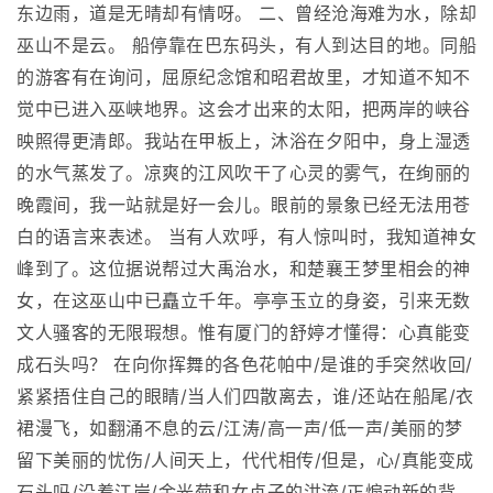
东边雨，道是无晴却有情呀。 二、曾经沧海难为水，除却
巫山不是云。 船停靠在巴东码头，有人到达目的地。同船
的游客有在询问，屈原纪念馆和昭君故里，才知道不知不
觉中已进入巫峡地界。这会才出来的太阳，把两岸的峡谷
映照得更清郎。我站在甲板上，沐浴在夕阳中，身上湿透
的水气蒸发了。凉爽的江风吹干了心灵的雾气，在绚丽的
晚霞间，我一站就是好一会儿。眼前的景象已经无法用苍
白的语言来表述。 当有人欢呼，有人惊叫时，我知道神女
峰到了。这位据说帮过大禹治水，和楚襄王梦里相会的神
女，在这巫山中已矗立千年。亭亭玉立的身姿，引来无数
文人骚客的无限瑕想。惟有厦门的舒婷才懂得：心真能变
成石头吗？ 在向你挥舞的各色花帕中/是谁的手突然收回/
紧紧捂住自己的眼睛/当人们四散离去，谁/还站在船尾/衣
裙漫飞，如翻涌不息的云/江涛/高一声/低一声/美丽的梦
留下美丽的忧伤/人间天上，代代相传/但是，心/真能变成
石头吗/沿着江岸/金光菊和女贞子的洪流/正煽动新的背