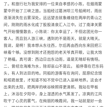
了。和旅行社为我安排的一位来自孝感的小陈，在烟雨蒙
蒙中开始了三峡之旅。当船经过葛洲坝三号船闸时，雨丝
逐渐消失在云雾深处。远远望去就象缠绕在两岸的青山之
间，刚刚的雨水化成了股股清泉汇入江中。过了南津关雾
气开始慢慢散去，小陈说：你太幸运了，不但这团光你一
客人。而且别人游三峡，遇到的不是雨天，就是大晴天。
我说，是啊！我本想从东往西，尔后再由西向东来回把三
峡看个够。没想到刚才还抱怨的老天爷真开眼，让我大饱
了艳福。真可谓：西边日出东边雨，道是无晴却有情呀。
二、曾经沧海难为水，除却巫山不是云。 船停靠在巴东码
头，有人到达目的地。同船的游客有在询问，屈原纪念馆
和昭君故里，才知道不知不觉中已进入巫峡地界。这会才
出来的太阳，把两岸的峡谷映照得更清郎。我站在甲板
上，沐浴在夕阳中，身上湿透的水气蒸发了。凉爽的江风
吹干了心灵的雾气，在绚丽的晚霞间，我一站就是好一会