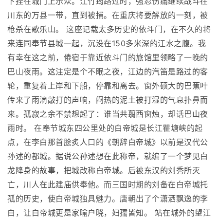
下挂在城门上示众。江竹筠路过时，强忍伤痛继续战斗在
川东的万县一带，直到被捕。在重庆将要解放的一刻，被
枪杀在歌乐山。 这座记载太多历史的依斗门，在不久的将
来连同奉节县城一起，沉没在150多米深的江水之腹。我
有幸在这之前，倦宿于靠近依斗门的旅馆里领略了一晚的
巴山夜雨。这注定是个不眠之夜，江边的汽笛是路过的客
轮，重复着上岸和下船，停靠和离去。窗外硕大的巴蕉叶
传来了雨滴敲打的声响，闷热的泥土被打湿的气息扑鼻而
来。孤寂之余不禁想起了：谁当共翦西窗烛，却话巴山夜
雨时。 在奉节城东四公里处的白帝城是长江瞿塘峡的起
点，在李白那首脍炙人口的《朝辞白帝城》以前是汉代公
孙述的都城。据说公孙述想在此称帝，就编了一个梦见白
龙降身的故事，把城改称白帝城。后被东汉的刘秀所灭
亡，川人在此建庙供奉他。而三国时期的刘备在白帝城托
孤的历史，使白帝城独具魅力。唐朝出了个潇洒飘逸的李
白，让白帝城更是家喻户晓，妇孺皆知。 站在城外的望江