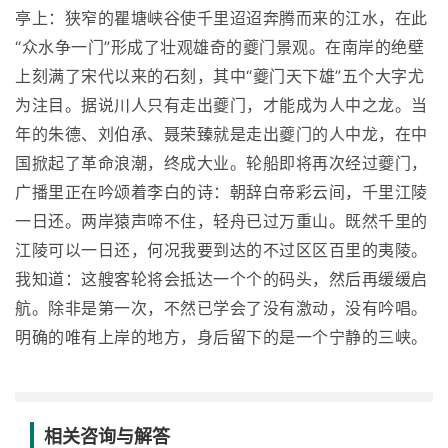
亭上：狭窄的瞿塘峡谷使千里迢迢奔腾而来的江水，在此
“众水争一门”形成了壮观雄奇的夔门景观。在南岸的绝壁
上刻满了宋代以来的石刻，其中“夔门天下雄”五个大字尤
为注目。据说川人只有走出夔门，才能成为人中之龙。当
年的朱德、刘伯承、聂荣臻就是走出夔门的人中龙，在中
国掀起了革命浪潮，终成大业。轮船即将再次经过夔门，
广播里正在吟颂着李白的诗：朝辞白帝彩云间，千里江陵
一日还。两岸猿声啼不住，轻舟已过万重山。既然千里的
江陵可以一日还，何况我要到达的不过区区百里的夷陵。
我知道：这艘客轮将会抵达一个个的码头，然后再缓缓启
航。除非是第一次，不然已学会了没有激动，没有吟唱。
明确的唯有上岸的地方，身后留下的是一个宁静的三峡。
相关咨询与解答