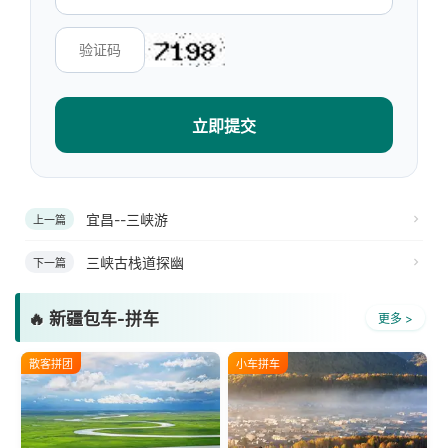
立即提交
宜昌--三峡游
上一篇
三峡古栈道探幽
下一篇
🔥 新疆包车-拼车
更多 >
散客拼团
小车拼车