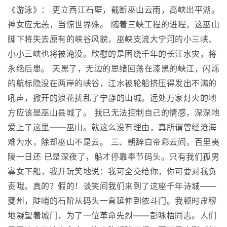
《游泳》： 更立西江石壁，截断巫山云雨，高峡出平湖。
神女应无恙，当惊世界殊。 随着三峡工程的进程，这巫山
脚下将失去原有的峡谷风貌，巫峡支流大宁河的小三峡、
小小三峡也将被淹没。欣慰的是困绕千年的长江水灾，将
永绝后患。 天黑了，无边的思绪回荡在漆黑的峡江，闪烁
的航标隐没在两岸的峡谷，江水被轮船挤压得发出不满的
吼声，掀开的浪花扰乱了宁静的山城。远处万家灯火的地
方应该是巫山县城了。 我已无法控制自己的情感，深深地
爱上了这里――巫山。就这么没有理由，真所谓曾经沧海
难为水，除却巫山不是云。 三、朝辞白帝彩云间，百里夷
陵一日还 已是深夜了，船才停靠奉节码头。只有我们孤男
寡女下船，我开玩笑地说：我可全交给你，你可要对我负
责哦。真的？假的！谈笑间我们来到了这座千年诗城――
夔州，陡峭的石阶从码头一直延伸到依斗门。我顿时肃穆
地凝望着城门，为了一位革命先烈――彭咏梧同志。人们