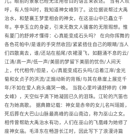
儿。眼前的景象已经无法用苍白的语言来表述。 当有人欢
呼，有人惊叫时，我知道神女峰到了。这位据说帮过大禹
治水，和楚襄王梦里相会的神女，在这巫山中已矗立千
年。亭亭玉立的身姿，引来无数文人骚客的无限瑕想。惟
有厦门的舒婷才懂得：心真能变成石头吗？ 在向你挥舞的
各色花帕中/是谁的手突然收回/紧紧捂住自己的眼睛/当人
们四散离去，谁/还站在船尾/衣裙漫飞，如翻涌不息的云/
江涛/高一声/低一声/美丽的梦留下美丽的忧伤/人间天
上，代代相传/但是，心/真能变成石头吗/沿着江岸/金光
菊和女贞子的洪流/正煽动新的背叛/与其在悬崖上展览千
年/不如在爱人肩头痛哭一晚。 当我心里吟诵舒婷的《神
女峰》，天空似乎滴下她凝固已久的泪珠。江轮的汽笛也
在为她高歌。 据典籍记载：神女是赤帝的女儿名叫瑶姬，
死后葬在大巴山山脉最高峰的巫山南边，称为巫山之女。
相传曾帮助大禹治水有功，人们在巫山的飞凰峰为她修了
座神女庙。毛泽东在畅游长江时，因此写下了浪漫诗篇