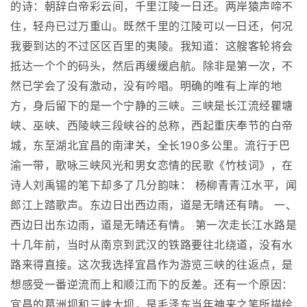
的诗：朝辞白帝彩云间，千里江陵一日还。两岸猿声啼不
住，轻舟已过万重山。既然千里的江陵可以一日还，何况
我要到达的不过区区百里的夷陵。我知道：这艘客轮将会
抵达一个个的码头，然后再缓缓启航。除非是第一次，不
然已学会了没有激动，没有吟唱。明确的唯有上岸的地
方，身后留下的是一个宁静的三峡。三峡是长江流经瞿塘
峡、巫峡、西陵峡三段峡谷的总称，西起重庆奉节的白帝
城，东至湖北宜昌的南津关，全长190多公里。流行于巴
渝一带，歌咏三峡风光和男女恋情的民歌《竹枝词》，在
诗人刘禹锡的笔下却多了几分韵味： 杨柳青青江水平，闻
郎江上踏歌声。东边日出西边雨，道是无晴还有晴。 一、
西边日出东边雨，道是无晴还有情。 第一次走长江水路是
十几年前，当时从南京到武汉的铁路要往北绕道，没有水
路来得直接。这次我选择宜昌作为游览三峡的往返点，是
想感受一番逆流而上和顺江而下的反差。还有一个原因：
宜昌的葛洲坝和三峡大坝，是毛泽东当年神来之笔所描绘