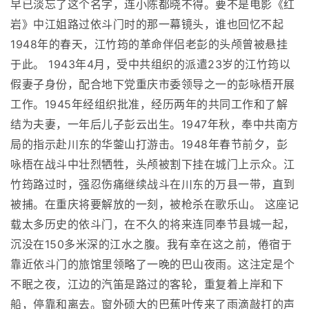
早已淡忘了这个名字，连小陈都晓不得。要不是电影《红
岩》中江姐路过依斗门时的那一幕镜头，谁也回忆不起
1948年的春天，江竹筠的革命伴侣老彭的头颅曾被悬挂
于此。 1943年4月，受中共组织的派遣23岁的江竹筠以
假妻子身份，配合地下党重庆市委领导之一的彭咏梧开展
工作。1945年经组织批准，经历两年的共同工作和了解
结为夫妻，一年后儿子彭云出生。1947年秋，奉中共南方
局的指示赴川东的华蓥山打游击。1948年春节前夕，彭
咏梧在战斗中壮烈牺牲，头颅被割下挂在城门上示众。江
竹筠路过时，强忍伤痛继续战斗在川东的万县一带，直到
被捕。在重庆将要解放的一刻，被枪杀在歌乐山。 这座记
载太多历史的依斗门，在不久的将来连同奉节县城一起，
沉没在150多米深的江水之腹。我有幸在这之前，倦宿于
靠近依斗门的旅馆里领略了一晚的巴山夜雨。这注定是个
不眠之夜，江边的汽笛是路过的客轮，重复着上岸和下
船，停靠和离去。窗外硕大的巴蕉叶传来了雨滴敲打的声