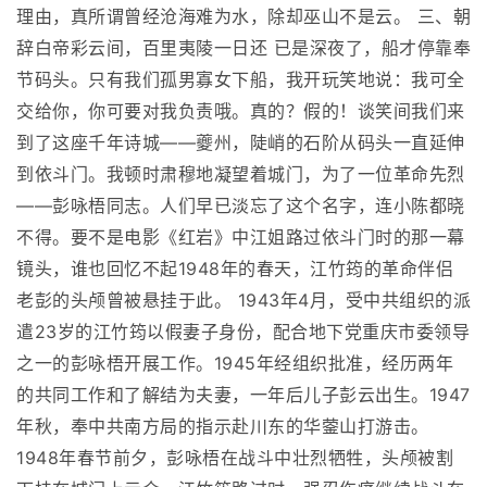
理由，真所谓曾经沧海难为水，除却巫山不是云。 三、朝
辞白帝彩云间，百里夷陵一日还 已是深夜了，船才停靠奉
节码头。只有我们孤男寡女下船，我开玩笑地说：我可全
交给你，你可要对我负责哦。真的？假的！谈笑间我们来
到了这座千年诗城――夔州，陡峭的石阶从码头一直延伸
到依斗门。我顿时肃穆地凝望着城门，为了一位革命先烈
――彭咏梧同志。人们早已淡忘了这个名字，连小陈都晓
不得。要不是电影《红岩》中江姐路过依斗门时的那一幕
镜头，谁也回忆不起1948年的春天，江竹筠的革命伴侣
老彭的头颅曾被悬挂于此。 1943年4月，受中共组织的派
遣23岁的江竹筠以假妻子身份，配合地下党重庆市委领导
之一的彭咏梧开展工作。1945年经组织批准，经历两年
的共同工作和了解结为夫妻，一年后儿子彭云出生。1947
年秋，奉中共南方局的指示赴川东的华蓥山打游击。
1948年春节前夕，彭咏梧在战斗中壮烈牺牲，头颅被割