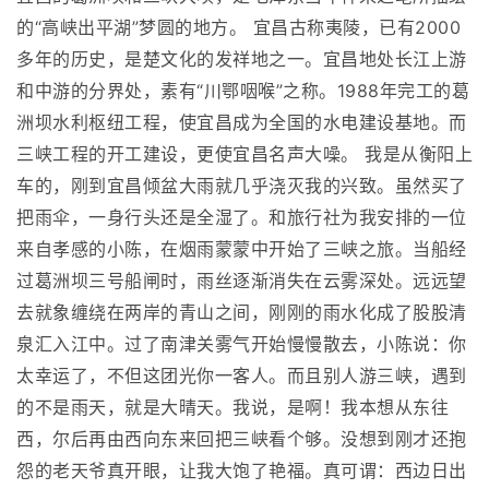
的“高峡出平湖”梦圆的地方。 宜昌古称夷陵，已有2000
多年的历史，是楚文化的发祥地之一。宜昌地处长江上游
和中游的分界处，素有“川鄂咽喉”之称。1988年完工的葛
洲坝水利枢纽工程，使宜昌成为全国的水电建设基地。而
三峡工程的开工建设，更使宜昌名声大噪。 我是从衡阳上
车的，刚到宜昌倾盆大雨就几乎浇灭我的兴致。虽然买了
把雨伞，一身行头还是全湿了。和旅行社为我安排的一位
来自孝感的小陈，在烟雨蒙蒙中开始了三峡之旅。当船经
过葛洲坝三号船闸时，雨丝逐渐消失在云雾深处。远远望
去就象缠绕在两岸的青山之间，刚刚的雨水化成了股股清
泉汇入江中。过了南津关雾气开始慢慢散去，小陈说：你
太幸运了，不但这团光你一客人。而且别人游三峡，遇到
的不是雨天，就是大晴天。我说，是啊！我本想从东往
西，尔后再由西向东来回把三峡看个够。没想到刚才还抱
怨的老天爷真开眼，让我大饱了艳福。真可谓：西边日出