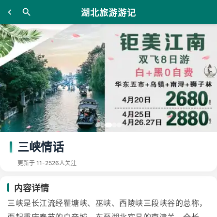
湖北旅游游记
三峡情话
更新于 11-25
26人关注
内容详情
三峡是长江流经瞿塘峡、巫峡、西陵峡三段峡谷的总称，