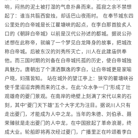
响，闷热的泥土被打湿的气息扑鼻而来。孤寂之余不禁想
起了：谁当共翦西窗烛，却话巴山夜雨时。 在奉节城东四
公里处的白帝城是长江瞿塘峡的起点，在李白那首脍炙人
口的《朝辞白帝城》以前是汉代公孙述的都城。据说公孙
述想在此称帝，就编了一个梦见白龙降身的故事，把城改
称白帝城。后被东汉的刘秀所灭亡，川人在此建庙供奉
他。而三国时期的刘备在白帝城托孤的历史，使白帝城独
具魅力。唐朝出了个潇洒飘逸的李白，让白帝城更是家喻
户晓，妇孺皆知。 站在城外的望江亭上：狭窄的瞿塘峡谷
使千里迢迢奔腾而来的江水，在此“众水争一门”形成了壮
观雄奇的夔门景观。在南岸的绝壁上刻满了宋代以来的石
刻，其中“夔门天下雄”五个大字尤为注目。据说川人只有
走出夔门，才能成为人中之龙。当年的朱德、刘伯承、聂
荣臻就是走出夔门的人中龙，在中国掀起了革命浪潮，终
成大业。轮船即将再次经过夔门，广播里正在吟颂着李白