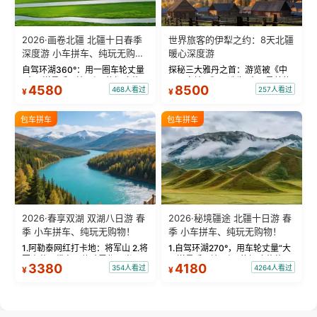
2026·画卷北疆 北疆十日春季
世界旅客的伊犁之约：8天北疆
深度游 小车拼车、纯玩无购
暖心深度游
物！
自驾环湖360°：用一圈车轮丈量
探秘三大雅丹之首：游览被《中
“大西洋最后一滴眼泪”的极致蔚
国国家地理》评选为“中国最美的
4580
8500
468人看过
257人看过
¥
¥
蓝。 赛湖旅拍：甄选多款风格服
三大雅丹”第一名的克拉玛依魔鬼
饰，9张精修美照，定格赛里木湖
城。 中国第一村：探访仅存的图
绝美瞬间。 赛湖坦克300跟车视
瓦人最大村落——禾木村，欣赏
包车拼车
包车拼车
频：专业摄影师...
晨雾与小木...
2026·春享双湖 双湖八日游 春
2026·秘境疆途 北疆十日游 春
季 小车拼车、纯玩无购物！
季 小车拼车、纯玩无购物！
1.阿勒泰网红打卡地：将军山 2.将
1.自驾环湖270°，用车轮丈量“大
军山落日缆车，体验雪都风光 3.
西洋最后一滴眼泪”的极致蔚蓝，
3380
4180
354人看过
4264人看过
¥
¥
将军山，夕阳派对，蹦迪party 4.
让雪山、花海与深邃湖水在转弯
自驾赛里木湖360°环湖 5.二进赛
间连成自由的画卷。 2.特别赠送
湖随心游，邂逅湖畔日出浪漫...
那拉提景区3公里内，落地窗三钻
民宿 3.那...