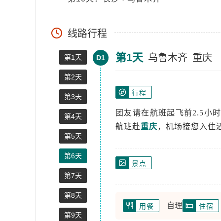
线路行程
第1天
乌鲁木齐
重庆
第1天
D1
第2天
行程
第3天
团友请在航班起飞前2.5小
第4天
航班赴
重庆
，机场接您入住
第5天
第6天
景点
第7天
第8天
自理
用餐
住宿
第9天