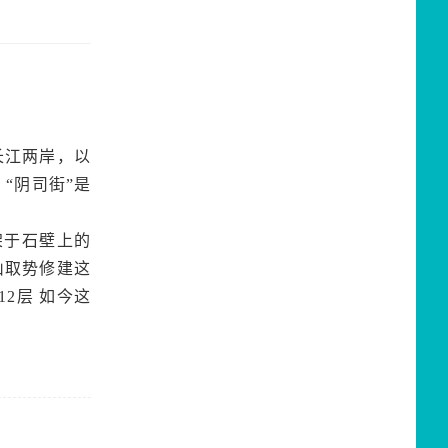
长江两岸，以
“阴司街”是
助架于石壁上的
山取势修建这
2层 如今这