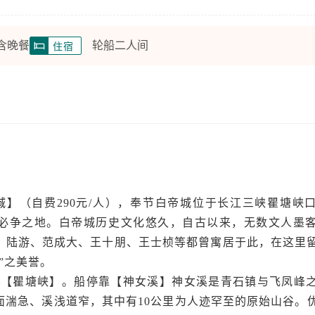
 含晚餐
轮船二人间
住宿
【白帝城】（自费290元/人），奉节白帝城位于长江三峡瞿塘
必争之地。白帝城历史文化悠久，自古以来，无数文人墨
、陆游、范成大、王十朋、王士桢等都曾寓居于此，在这里
”之美誉。
峡—【瞿塘峡】。船停靠【神女溪】神女溪是青石镇与飞凤峰
面湍急、溪浅道窄，其中有10公里为人迹罕至的原始山谷。