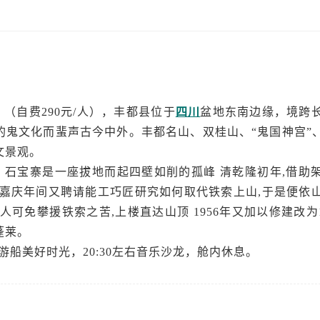
丰都】（自费290元/人），丰都县位于
四川
盆地东南边缘，境跨
鬼文化而蜚声古今中外。丰都名山、双桂山、“鬼国神宫”、
文景观。
石宝寨】石宝寨是一座拔地而起四壁如削的孤峰 清乾隆初年,借
,嘉庆年间又聘请能工巧匠研究如何取代铁索上山,于是便依
人可免攀援铁索之苦,上楼直达山顶 1956年又加以修建改为1
蓬莱。
受游船美好时光，20:30左右音乐沙龙，舱内休息。