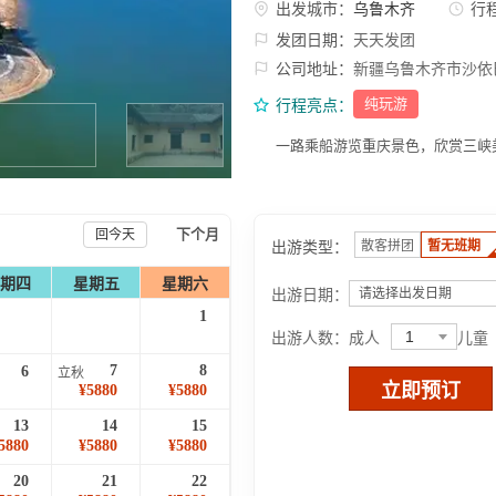
出发城市：
乌鲁木齐
行
发团日期：
天天发团
公司地址：
新疆乌鲁木齐市沙依
纯玩游
行程亮点：
一路乘船游览重庆景色，欣赏三峡
下个月
回今天
出游类型：
散客拼团
暂无班期
期四
星期五
星期六
出游日期：
请选择出发日期
1
1
出游人数：
成人
儿童
7
8
6
立秋
立即预订
¥5880
¥5880
13
14
15
5880
¥5880
¥5880
20
21
22