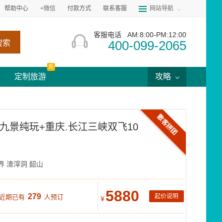
帮助中心
+微信
付款方式
联系客服
网站导航
客服电话
AM:8:00-PM:12:00
400-099-2065
搜索
新
定制旅游
攻略
散客拼团
凰九景纯玩+重庆.长江三峡双飞10
界
渣滓洞
韶山
5880
279
起价说明
 近期已有
人预订
¥