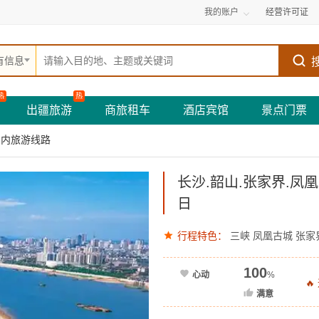
我的账户
经营许可证
有信息
热
热
出疆旅游
商旅租车
酒店宾馆
景点门票
国内旅游线路
长沙.韶山.张家界.凤
日
行程特色：
三峡
凤凰古城
张家
100
心动
%

满意