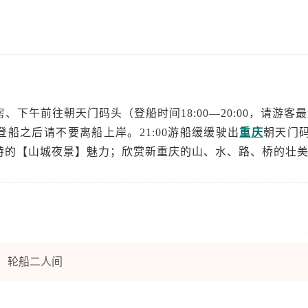
下午前往朝天门码头（登船时间18:00—20:00，请游客最迟
船之后请不要离船上岸。21:00游船缓缓驶出
重庆
朝天门
特的【山城夜景】魅力；欣赏新重庆的山、水、路、桥的壮
轮船二人间