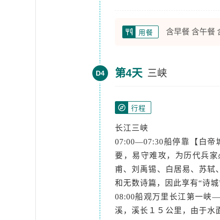
含早餐 含午餐
用餐
第4天
三峡
D4
行程
长江三峡
07:00—07:30船停靠
要，易守难攻，为历代兵家
甫、刘禹锡、白居易、苏轼
和无数诗篇，因此享有“诗城
08:00船观万里长江第一
溪，溪长１５公里，由于水