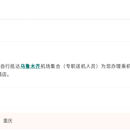
时自行抵达
乌鲁木齐
机场集合（专职送机人员）为您办理乘
酒店。
重庆