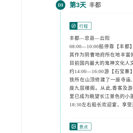
第3天
丰都
D3
行程
丰都—忠县—云阳
08:00—10:00船停靠【
其作为阴曹地府所在地丰富的
目前国内最大的鬼神文化人
约14:00—16:00游【
铁所在山顶修建了一座寺庙
座九层楼阁。从此,香客及游
里已成为眺望长江景色的小
18:30左右船长欢迎宴，享
景点