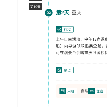
第10天
第2天
重庆
D2
行程
上午自由活动、中午12点退房、
船）向导游领取船票登船，登
可在观景台亲睹重庆浪漫独
景点
自理
用餐
住宿