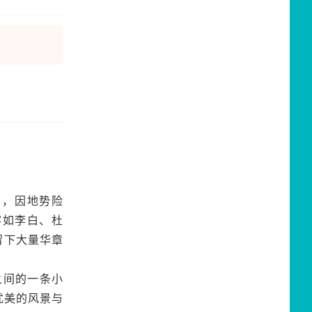
峡口，因地势险
客如李白、杜
留下大量华章
之间的一条小
优美的风景与