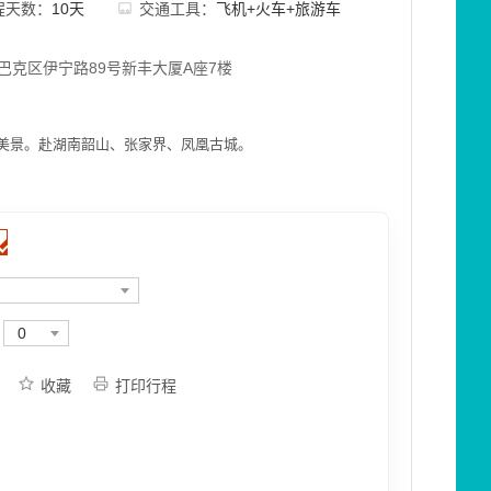
程天数：
10天
交通工具：
飞机+火车+旅游车
巴克区伊宁路89号新丰大厦A座7楼
美景。赴湖南韶山、张家界、凤凰古城。
0
收藏
打印行程