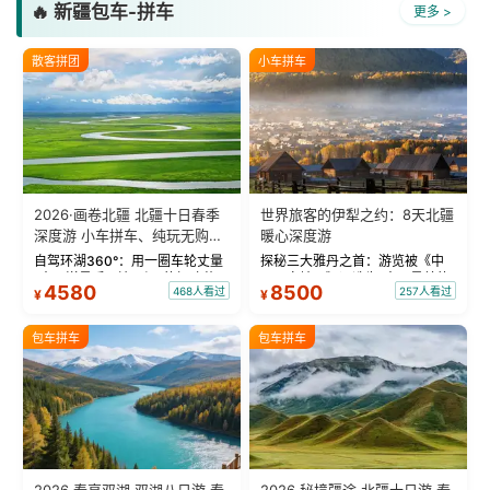
🔥 新疆包车-拼车
更多 >
散客拼团
小车拼车
2026·画卷北疆 北疆十日春季
世界旅客的伊犁之约：8天北疆
深度游 小车拼车、纯玩无购
暖心深度游
物！
自驾环湖360°：用一圈车轮丈量
探秘三大雅丹之首：游览被《中
“大西洋最后一滴眼泪”的极致蔚
国国家地理》评选为“中国最美的
4580
8500
468人看过
257人看过
¥
¥
蓝。 赛湖旅拍：甄选多款风格服
三大雅丹”第一名的克拉玛依魔鬼
饰，9张精修美照，定格赛里木湖
城。 中国第一村：探访仅存的图
绝美瞬间。 赛湖坦克300跟车视
瓦人最大村落——禾木村，欣赏
包车拼车
包车拼车
频：专业摄影师...
晨雾与小木...