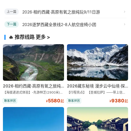
2026·相约西藏·高原有氧之旅纯玩9/11日游
上一篇
2026逐梦西藏全景线2-8人航空座椅小团
下一篇
🔥 推荐线路
更多 >
2026·相约西藏·高原有氧之旅纯玩9/11日游
2026藏东秘境 漫步云中仙境·探秘世外桃源·纯玩11/13日
【海拔递进式体验】-先游林芝(2900米)再访拉萨(3650米)，亲测 99%游客零高反 。 【贴心保障】-全程配备便携式制氧机，高反根本不是事儿 ！ 【无人机航拍】-雪山/圣湖/峡谷/古寺民俗深度串联，「随车航拍」大片呈现 。 【特色美食】-石锅鸡热腾腾的烟火气，当地特色烤羊宴，欢快的篝火歌舞 。 【沉浸式体验】-赠送藏装旅拍，夜游布达拉宫，让旅程成为有温度的记忆 。 【绝美风光】-醉美318穿越云端，林芝秘境藏地江南，羊卓雍措上帝打翻的调色盘 。
【行程亮点】 【圣城拉萨】——带上信心与信仰去西藏，行吟拉萨，感受这座城与生俱来的与众不同！ 【布达拉宫】——集宫殿城堡寺院于一体的宏伟建筑，是西藏最完整的古代宫堡建筑群！ 【巴松措】——西藏首个自然风景类国家5A级旅游风景区 【鲁朗小镇】——藏语龙王谷，神仙居住的地方 【米堆冰川】——中国三大海洋冰川之一 【然乌湖】——静谧然乌，它的静和蓝远近闻名！ 【莲花秘境墨脱】——隐藏的莲花、云里雾里，雪山之下，被称为“中国最后一个世外桃源”。 【雅鲁藏布大峡谷】——世界最深最长的河流峡谷，地球上“最后的秘境”，“最美的伤痕”！ 【索松村】——索松村位于西藏林芝地区，是一个被誉为“藏地最美村庄”的地方！ 【南迦巴瓦峰】——南迦巴瓦峰用“长矛直刺苍穹”形容它，尤其它的日落金山，气吞山河 【特别赠送】——藏装写真、哈达礼遇、缓解高反 便携式氧气1瓶/人
5580
9380
散客拼团
散客拼团
¥
起
¥
起