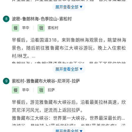
任青崩寺：仁青崩寺是莲花圣地的中心地，是众多佛教信
山上的积雪触手可及，澄澈的河流，缤纷的花朵，连续
展开查看全部
▼
徒向往的圣地。据说该寺是由达赖干布寺中的活佛甘布筹
80KM下坡从海拔3800米的冰雪高原直降至700米左右
建的，相传仁青崩寺是多吉帕姆女神化身中心”肚脐”的所
的热带雨林。
波密-鲁朗林海-色季拉山-索松村
8
在地，是墨脱县修建最早和规模最大的寺庙。
墨脱：这是雅鲁藏布江进入印度前流经的最后一个县，中
餐
宿
早中
|
索松村
海市蜃楼观景台：风景绝美，可以俯瞰墨脱县城和雅鲁藏
国最难到达的县城，也是中国最后一个通公路的县城。世
早餐后，沿着国道318，来到鲁朗林海观景台，眺望林海
布江，上午时分，可以看到墨脱县城左边在阳光下，右边
界只有一个墨脱，而墨脱却拥有全世界，这就是同时拥有
景色，随后前往雅鲁藏布江大峡谷游玩，晚上入住索松
在云雾里，是绝佳的摄影打卡点！
热带芭蕉、亚热带栎林、温带冷杉、寒带冰川的莲花圣
村/林芝。
墨脱博物馆：墨脱门珞历史文化遗产博物馆又叫“莲花
地-墨脱。
鲁朗林海：“鲁朗”藏语意为“龙王谷”，是龙王爷居住的地
阁”，位于墨脱县城边的一座山顶上，莲花阁是墨脱的地
果果塘大拐弯：距离墨脱县城约12公里，沿途会经过墨
展开查看全部
▼
方，也是“叫人不想家”的地方，坐落在深山老林之中，素
标性建筑，具有浓厚的门珞民族特色，面详细地展示了墨
脱藤网桥。果果塘大拐弯是雅鲁藏布江在流经墨脱时形成
有“
西藏
江南”美称。在
【鲁朗观景台】
，天气晴朗时可
脱的地理概况、门巴族和珞巴族的农耕、生产生活方式、
索松村-雅鲁藏布大峡谷-尼洋河-拉萨
9
的自然奇观，因地形原因，湍流的江水遇到山峰的阻挡，
同时拍到南迦巴瓦峰（7782米）和加拉白垒峰（7294
古老的狩猎文化、宗教、习俗文化，还有纺织服饰及传统
餐
宿
早中
|
拉萨
围绕山峰来了一个180度的大转弯，形成了这一壮丽的自
米）。
手工艺文化等。
然景观。
早餐后，游览雅鲁藏布大峡谷后，沿着最美拉林高速，欣
色季拉山观景台：海拔4728米，位于国道318旁，白茫
【温馨提示】
由于墨脱地域特殊，如临时遇雨季塌方泥
赏尼洋河风光，逆流而上返回拉萨。
茫的雪山挂满彩色的经幡，美的让人移不开眼睛，天气状
石流或冬季大雪封山等特殊情况不能前往墨脱，则根据实
雅鲁藏布江大峡谷：世界第一大峡谷，世界最深最长的河
况良好的情况下可以在观景台上远眺南迦巴瓦峰。
际情况改为其它景区！
流峡谷，是地球上“最后的秘境”，也是“最美的伤痕”。沿
【温馨提示】
展开查看全部
▼