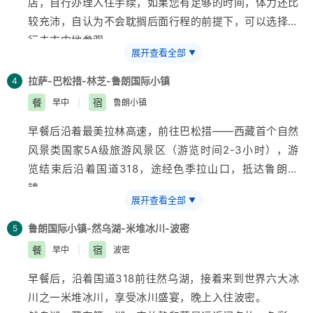
店，自行办理入住手续，如果您有足够的时间，体力还比
较充沛，自认为不会耽搁后面行程的前提下，可以选择自
行去市内地参观。
展开查看全部
▼
圣城拉萨：拉萨是一座有着1300多年历史的古城，作为
西藏
的政治、经济、文化、宗教中心，也是藏族人民心中
拉萨-巴松措-林芝-鲁朗国际小镇
4
的“圣城”。
餐
宿
早中
|
鲁朗小镇
早餐后沿着最美拉林高速，前往巴松措——
西藏
首个自然
风景类国家5A级
旅游
风景区（游览时间2-3小时），游
览结束后沿着国道318，途经色季拉山口，抵达鲁朗小
镇。
展开查看全部
▼
巴松措：这是藏传佛教宁玛派的圣湖，西藏首个自然风景
类国家5A级旅游风景区。景区集雪山、湖泊、森林、瀑
鲁朗国际小镇-然乌湖-米堆冰川-波密
5
布牧场、文物古迹、名胜古刹为一体，景色殊异，四时不
餐
宿
早中
|
波密
同，有“小瑞士”美誉。湖心处有一座小岛名为扎西岛，传
早餐后，沿着国道318前往然乌湖，接着来到世界六大冰
说该岛是“空心岛”，即岛与湖底是不相连而漂浮在湖水上
川之一米堆冰川，享受冰川盛宴，晚上入住波密。
的，十分神奇！