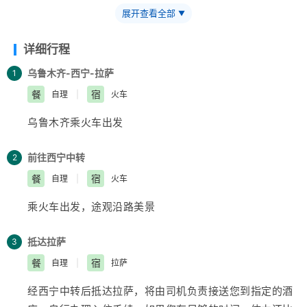
的古代宫堡建筑群！
【巴松措】
——西藏首个自然风景类
展开查看全部
▼
国家5A级旅游风景区
【鲁朗小镇】
——藏语龙王谷，神仙
居住的地方
【米堆冰川】
——中国三大海洋冰川之一
【然
详细行程
乌湖】
——静谧然乌，它的静和蓝远近闻名！
【莲花秘境
乌鲁木齐-西宁-拉萨
1
墨脱】
——隐藏的莲花、云里雾里，雪山之下，被称为“中
餐
宿
自理
|
火车
国最后一个世外桃源”。
【雅鲁藏布大峡谷】
——世界最深
最长的河流峡谷，地球上“最后的秘境”，“最美的伤痕”！
乌鲁木齐
乘火车出发
【索松村】
——索松村位于西藏林芝地区，是一个被誉为
“藏地最美村庄”的地方！
【南迦巴瓦峰】
——南迦巴瓦峰
前往西宁中转
2
用“长矛直刺苍穹”形容它，尤其它的日落金山，气吞山河
餐
宿
自理
|
火车
【特别赠送】
——藏装写真、哈达礼遇、缓解高反 便携式
乘火车出发，途观沿路美景
氧气1瓶/人
抵达拉萨
3
餐
宿
自理
|
拉萨
经西宁中转后抵达拉萨，将由司机负责接送您到指定的酒