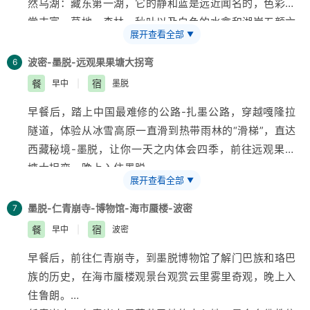
然乌湖：藏东第一湖，它的静和蓝是远近闻名的，色彩非
鲁朗小镇：这是一个森林群山环抱的宁静小镇，意为“神
常丰富，草地、森林、秋叶以及白色的水禽和湖岸五颜六
仙居住的地方”，有“东方瑞士风光”、“奥地利田园风光”
展开查看全部
▼
色的卵石，湖畔是茂密的原始森林，碧蓝的湖水，森林倒
的美誉。
映，清澈见底，湖面的水鸟成群，一派仙境景色。
波密-墨脱-远观果果塘大拐弯
【温馨提示】
行程用餐不及时，建议自备些干粮。高原
6
米堆冰川：被《中国国家地理》评为中国最美的六大冰川
地区，早晚温差较大，以防感冒请注意保暖。
餐
宿
早中
|
墨脱
之一，是
西藏
最重要的海洋型冰川，也是世界
上海
拔最低
早餐后，踏上中国最难修的公路-扎墨公路，穿越嘎隆拉
的冰川。冰川下段穿行于针阔叶混交林带，两侧大山巍峨
隧道，体验从冰雪高原一直滑到热带雨林的“滑梯”，直达
峻峭，鬼斧神工，雪山和云雾交织在一起，如梦似幻，使
西藏
秘境-墨脱，让你一天之内体会四季，前往远观果果
人惊叹不已。
塘大拐弯，晚上入住墨脱。
【温馨提示】
米堆冰川，可接近触摸冰川，攀登注意安
展开查看全部
▼
扎墨公路：这条公路从波密的扎木镇到墨脱，体验到从海
全，缓慢前行，保持体力，量力而为。
拔3700骤降至1100米，从冰天雪地直接进入热带雨林，
墨脱-仁青崩寺-博物馆-海市蜃楼-波密
7
从冬天直接进入到夏天，在这里你可以看到南伽巴瓦，也
餐
宿
早中
|
波密
可以领略到世界第一大峡谷-雅鲁藏布江大峡谷，体验海
早餐后，前往仁青崩寺，到墨脱博物馆了解门巴族和珞巴
拔落差六千多米的壮丽景观。
族的历史，在海市蜃楼观景台观赏云里雾里奇观，晚上入
嘎隆拉隧道：该隧道从嘎隆拉雪山下面穿过，走出隧道仿
住鲁朗。
佛进入了仙境，一片草甸沼泽，绝美的风景如画一般，雪