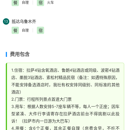
餐
宿
自理
|
火车
筒，围着大昭寺顺时针转经。大昭寺广场是个感受当地藏
民转经的最佳地点，每天都有很多信徒在大昭寺门前磕长
头叩、大昭寺广场很多藏装拍摄，您可自费前戴上绿松
抵达乌鲁木齐
13
石，蜜蜡………………留下美美的藏装留念！
餐
宿
自理
|
藏服写真-特色藏服唯美写真体验（1小时3张精修10张底
片、无头饰无化妆），体验质朴美丽的藏族特色服装，头
戴绿松石，珊瑚，腰系配饰小刀，随着人群舞步缓缓走
费用包含
动，一颦一笑间，留下美好回忆。
1.住宿：拉萨4钻含氧酒店、鲁朗4钻酒店或同级、波密4钻酒
店、墨脱3钻酒店、索松村精品民宿（备注：如遇特殊原因，
不能安排备选酒店时，我社有权安排同级别、同标准的其他
酒店）
2.门票：行程所列景点首道大门票
3.用车：根据人数安排5-7座车辆不等，每人一个正座；因车
型紧凑、大件行李请寄存在拉萨酒店前台不得挑剔以此投
诉！（拉萨市内一日游为大巴车）
4.用餐：含6个正餐，其余正餐自理（房费含早，不吃不