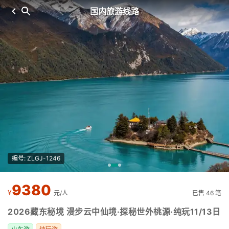
国内旅游线路
编号: ZLGJ-1246
9380
¥
元/人
已售 46 笔
2026藏东秘境 漫步云中仙境·探秘世外桃源·纯玩11/13日