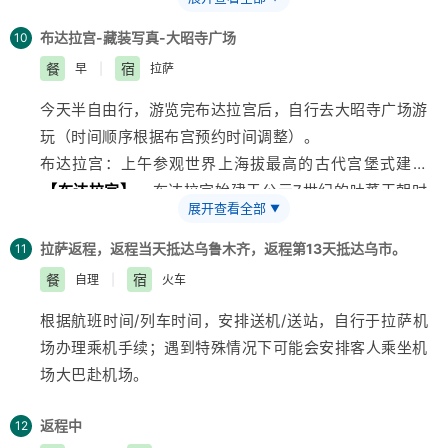
途蓝天、白云、雪山、绿树、村寨与清澈的江水辉映，这
1、是否能观赏到南迦巴瓦峰看当日天气状况。
儿有千年大桑树、惊以爱情神奇力量的“情比石坚”、绵延
2、若索松村接待有限、当晚自动住林芝！
布达拉宫-藏装写真-大昭寺广场
10
千米的佛掌沙丘、古松迎客、大渡卡古堡遗址、魔心石、
餐
宿
早
|
拉萨
玉松田园风光观景台。
今天半自由行，游览完布达拉宫后，自行去大昭寺广场游
拉林高速：这是一条从“日光城”拉萨到“雪域小江南”林芝
玩（时间顺序根据布宫预约时间调整）。
的神奇天路，
西藏
历史上颜值最高的公路，总里程约410
布达拉宫：上午参观世界
上海
拔最高的古代宫堡式建筑
公里，车程约5小时，被誉为生态通道、绿色长廊、景观
【布达拉宫】
，布达拉宫始建于公元7世纪的吐蕃王朝时
大道。
展开查看全部
▼
朝，年轻的吐蕃王朝开创者松赞干布统一周边部落，迁都
拉萨城，建立了宏伟的布达拉宫原型。五世喇嘛在布达拉
拉萨返程，
返程当天抵达乌鲁木齐，
返程第13天抵达乌市。
11
宫原有的旧址上重新修建了现在的布达拉宫白宫和几十年
餐
宿
自理
|
火车
之后由摄政王桑结嘉措修建了现在的红宫，并把旧
西藏
的
根据航班时间/列车时间，安排送机/送站，自行于拉萨机
政治中心搬到此处，让这座宫殿再次成为西藏的政治权力
场办理乘机手续；遇到特殊情况下可能会安排客人乘坐机
中心，在所有藏族人的心中有着神圣的地位。参观完布宫
场大巴赴机场。
后，可前往西门的药王山拿出50元人民币背面，跟布达
拉宫来张合拍。
返程中
12
大昭寺广场：位于大昭寺前，很多藏民，他们手拿转经