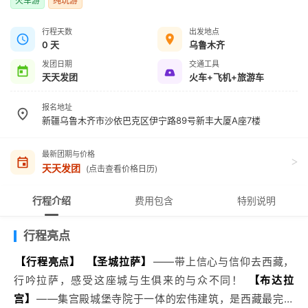
火车游
纯玩游
行程天数
出发地点
0 天
乌鲁木齐
发团日期
交通工具
天天发团
火车+飞机+旅游车
报名地址
新疆乌鲁木齐市沙依巴克区伊宁路89号新丰大厦A座7楼
最新团期与价格
>
天天发团
(点击查看价格日历)
行程介绍
费用包含
特别说明
行程亮点
【行程亮点】
【圣城拉萨】
——带上信心与信仰去西藏，
行吟拉萨，感受这座城与生俱来的与众不同！
【布达拉
宫】
——集宫殿城堡寺院于一体的宏伟建筑，是西藏最完整