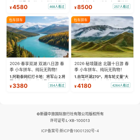
“大西洋最后一滴眼泪”的极致蔚
国国家地理》评选为“中国最美的
4580
8500
468人看过
257人看过
¥
¥
蓝。 赛湖旅拍：甄选多款风格服
三大雅丹”第一名的克拉玛依魔鬼
饰，9张精修美照，定格赛里木湖
城。 中国第一村：探访仅存的图
绝美瞬间。 赛湖坦克300跟车视
瓦人最大村落——禾木村，欣赏
包车拼车
包车拼车
频：专业摄影师...
晨雾与小木...
2026·春享双湖 双湖八日游 春
2026·秘境疆途 北疆十日游 春
季 小车拼车、纯玩无购物！
季 小车拼车、纯玩无购物！
1.阿勒泰网红打卡地：将军山 2.将
1.自驾环湖270°，用车轮丈量“大
军山落日缆车，体验雪都风光 3.
西洋最后一滴眼泪”的极致蔚蓝，
3380
4180
354人看过
4264人看过
¥
¥
将军山，夕阳派对，蹦迪party 4.
让雪山、花海与深邃湖水在转弯
自驾赛里木湖360°环湖 5.二进赛
间连成自由的画卷。 2.特别赠送
湖随心游，邂逅湖畔日出浪漫...
那拉提景区3公里内，落地窗三钻
民宿 3.那...
©新疆中旅国际旅行社有限公司版权所有
许可证号:L-XB-100013
ICP备案号:新ICP备19001292号-4