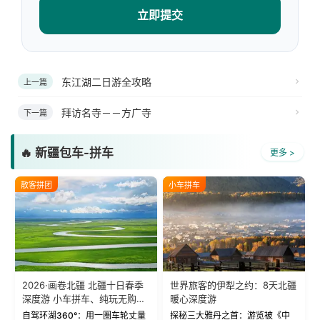
立即提交
东江湖二日游全攻略
上一篇
拜访名寺－－方广寺
下一篇
🔥 新疆包车-拼车
更多 >
散客拼团
小车拼车
2026·画卷北疆 北疆十日春季
世界旅客的伊犁之约：8天北疆
深度游 小车拼车、纯玩无购
暖心深度游
物！
自驾环湖360°：用一圈车轮丈量
探秘三大雅丹之首：游览被《中