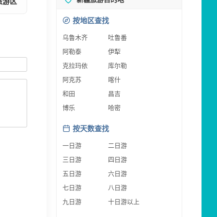
旅游区
按地区查找
乌鲁木齐
吐鲁番
阿勒泰
伊犁
克拉玛依
库尔勒
阿克苏
喀什
和田
昌吉
博乐
哈密
按天数查找
一日游
二日游
三日游
四日游
五日游
六日游
七日游
八日游
九日游
十日游以上