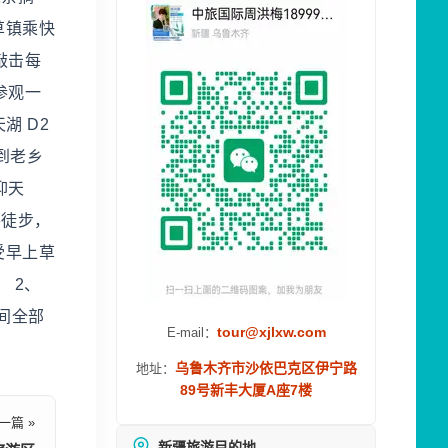
草镇乘快
敲击每
参观一
湖 D2
到老乡
仰天
要徒步，
受早上草
 2、
时间全部
tour@xjlxw.com
E-mail：
乌鲁木齐市沙依巴克区伊宁路
地址：
89号新丰大厦A座7楼
一篇 »
新疆旅游目的地