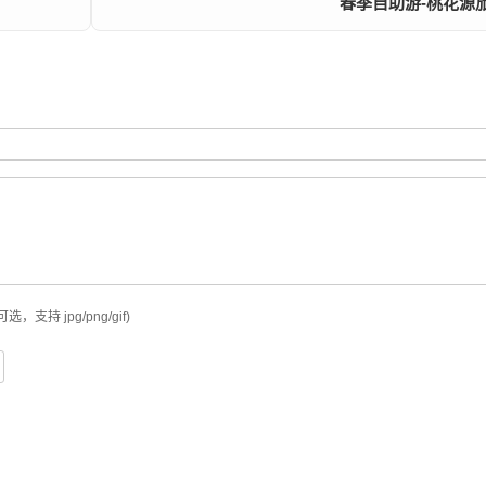
春季自助游-桃花源
可选，支持 jpg/png/gif)