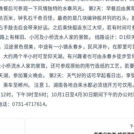
晚餐后可参观一下风情独特的水寨风光。 第2天：早餐后由黄
达百米，钟乳石千奇百怪，最奇的是几块编钟般并列的石头，
右手敲击后会带来好运。之后乘快艇返东江大坝，若有时间可
路上有梯田、小河及小桥流水人家的景致。 线路设计：D1仰天
发，沿途景色很美，中途有一小镇永春乡，民风淳朴，在那里可
。大约两个半小时可至仰天湖。有兴趣者也可由永春乡徒步至
及小桥流水人家的景致，还可参观原始的用竹造纸的工艺，若
天湖，参加篝火晚会。 第2天：天气好的话可早起看日出，享
乘车至郴州。 注意 1、湖南各地自来水都必须烧开方可饮用。
12时，下午3时至6时；10月1日至4月30日期间下午的办公
0731-4717614。
下