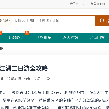
我的账户
经营许可证
有信息
热
热
出疆旅游
商旅租车
酒店宾馆
景点门票
攻略
江湖二日游全攻略
间：10-03
来源：
作者：
浏览：
...
次
。 线路设计：D1东江湖 D2东江湖 线路指导： 第1天：
尽量在9:00前赶至，然后乘景区的专线车至东江漂流的起点-
的时间，然后乘船返至黄草镇。之后可联系到湖畔农家做客，