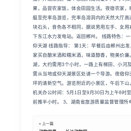
果，品尝农家饭，体会田园生活。夜宿农家，
艇至兜率岛游览，兜率岛溶洞内的天然大厅高
块石头，音色各不相同，据说男用左手、女用
下东江水力发电站。返回郴州。 线路特色：一
仰天湖 线路指导： 第1天：早餐后由郴州出
家买自酿米酒和糯米酒，味道醇香，物美价廉
湖，大约需用3个小时，一路上有梯田、小河
需从当地或仰天湖景区处请一个导游。夜宿仰
坪的清新空气。游览附近的小景区，午后下山，
机关办公时间：5月1日至9月30日为上午8时至
前推半小时。 3、湖南省旅游质量监督管理所电话：
« 上一篇