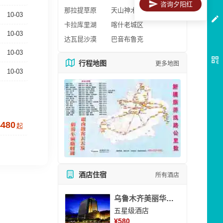
咨询夕阳红
那拉提草原
天山神木园
10-03
卡拉库里湖
喀什老城区
10-03
达瓦昆沙漠
巴音布鲁克
10-03
行程地图
更多地图
10-03
4480
起
酒店住宿
所有酒店
乌鲁木齐美丽华大酒
五星级酒店
¥
580