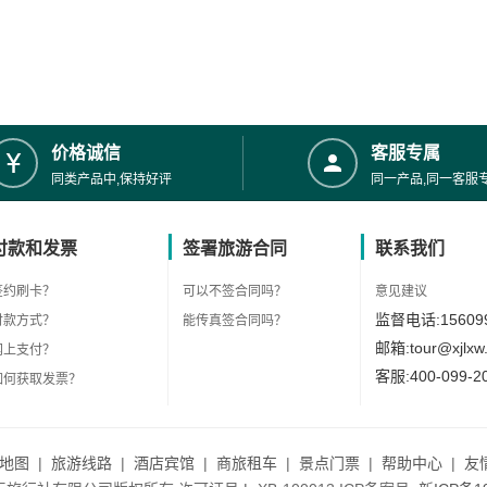
价格诚信
客服专属
同类产品中,保持好评
同一产品,同一客服
付款和发票
签署旅游合同
联系我们
签约刷卡？
可以不签合同吗？
意见建议
监督电话:156099
付款方式？
能传真签合同吗？
邮箱:tour@xjlxw
网上支付？
客服:400-099-2
如何获取发票？
地图
|
旅游线路
|
酒店宾馆
|
商旅租车
|
景点门票
|
帮助中心
|
友