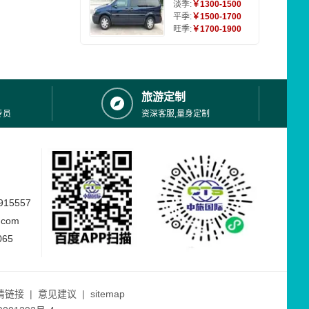
淡季:
￥1300-1500
平季:
￥1500-1700
旺季:
￥1700-1900
旅游定制
专员
资深客服,量身定制
15557
.com
065
情链接
|
意见建议
|
sitemap