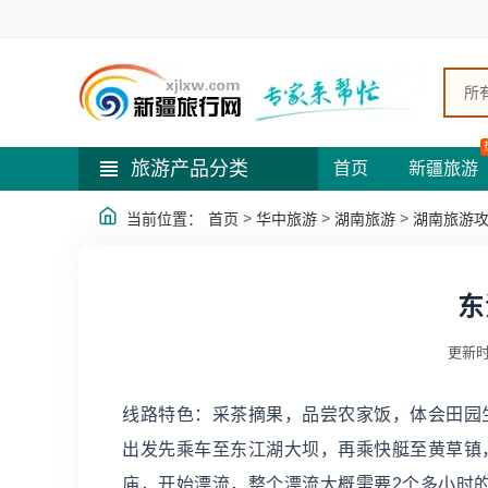
所
旅游产品分类
首页
新疆旅游
>
>
>
当前位置：
首页
华中旅游
湖南旅游
湖南旅游
东
更新时
线路特色：采茶摘果，品尝农家饭，体会田园生活
出发先乘车至东江湖大坝，再乘快艇至黄草镇，
庙，开始漂流，整个漂流大概需要2个多小时