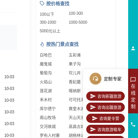
按价格查找
100-300
100以下
300-1000
1000-5000
5000元以上
按热门景点查找
白哈巴
五彩滩
魔鬼城
果子沟
葡萄沟
坎儿井
10-03
定制专家
火焰山
香妃墓
在
10-03
莲花湖
喀纳斯
线
咨询新疆旅游
定
禾木村
可可托海
10-03
制
咨询出疆旅游
库尔德宁
赛里木湖
10-03
南山牧场
天山天池
咨询夏令营
10-03
交河故城
高昌古城
咨询旅游租车
10-03
罗布人村寨
胡杨林公园