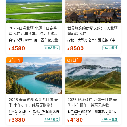
2026·画卷北疆 北疆十日春季
世界旅客的伊犁之约：8天北疆
深度游 小车拼车、纯玩无购
暖心深度游
物！
自驾环湖360°：用一圈车轮丈量
探秘三大雅丹之首：游览被《中
“大西洋最后一滴眼泪”的极致蔚
国国家地理》评选为“中国最美的
4580
8500
468人看过
257人看过
¥
¥
蓝。 赛湖旅拍：甄选多款风格服
三大雅丹”第一名的克拉玛依魔鬼
饰，9张精修美照，定格赛里木湖
城。 中国第一村：探访仅存的图
绝美瞬间。 赛湖坦克300跟车视
瓦人最大村落——禾木村，欣赏
包车拼车
包车拼车
频：专业摄影师...
晨雾与小木...
2026·春享双湖 双湖八日游 春
2026·秘境疆途 北疆十日游 春
季 小车拼车、纯玩无购物！
季 小车拼车、纯玩无购物！
1.阿勒泰网红打卡地：将军山 2.将
1.自驾环湖270°，用车轮丈量“大
军山落日缆车，体验雪都风光 3.
西洋最后一滴眼泪”的极致蔚蓝，
3380
4180
354人看过
4264人看过
¥
¥
将军山，夕阳派对，蹦迪party 4.
让雪山、花海与深邃湖水在转弯
自驾赛里木湖360°环湖 5.二进赛
间连成自由的画卷。 2.特别赠送