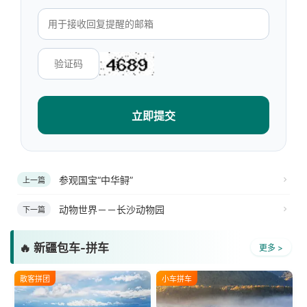
立即提交
参观国宝“中华鲟”
上一篇
动物世界－－长沙动物园
下一篇
🔥 新疆包车-拼车
更多 >
散客拼团
小车拼车