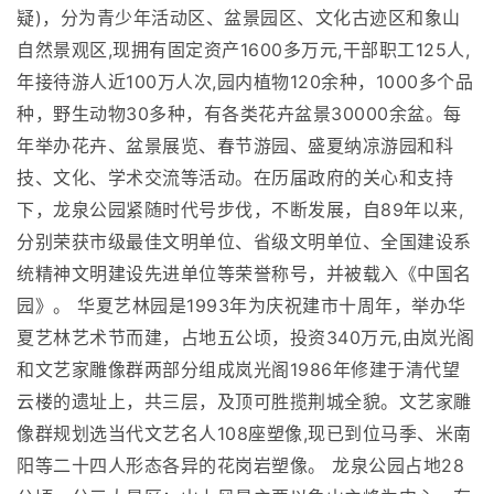
疑)，分为青少年活动区、盆景园区、文化古迹区和象山
自然景观区,现拥有固定资产1600多万元,干部职工125人,
年接待游人近100万人次,园内植物120余种，1000多个品
种，野生动物30多种，有各类花卉盆景30000余盆。每
年举办花卉、盆景展览、春节游园、盛夏纳凉游园和科
技、文化、学术交流等活动。在历届政府的关心和支持
下，龙泉公园紧随时代号步伐，不断发展，自89年以来,
分别荣获市级最佳文明单位、省级文明单位、全国建设系
统精神文明建设先进单位等荣誉称号，并被载入《中国名
园》。 华夏艺林园是1993年为庆祝建市十周年，举办华
夏艺林艺术节而建，占地五公顷，投资340万元,由岚光阁
和文艺家雕像群两部分组成岚光阁1986年修建于清代望
云楼的遗址上，共三层，及顶可胜揽荆城全貌。文艺家雕
像群规划选当代文艺名人108座塑像,现已到位马季、米南
阳等二十四人形态各异的花岗岩塑像。 龙泉公园占地28