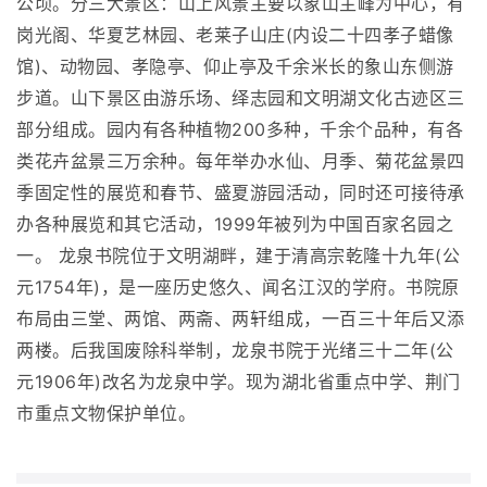
公顷。分三大景区：山上风景主要以象山主峰为中心，有
岗光阁、华夏艺林园、老莱子山庄(内设二十四孝子蜡像
馆)、动物园、孝隐亭、仰止亭及千余米长的象山东侧游
步道。山下景区由游乐场、绎志园和文明湖文化古迹区三
部分组成。园内有各种植物200多种，千余个品种，有各
类花卉盆景三万余种。每年举办水仙、月季、菊花盆景四
季固定性的展览和春节、盛夏游园活动，同时还可接待承
办各种展览和其它活动，1999年被列为中国百家名园之
一。 龙泉书院位于文明湖畔，建于清高宗乾隆十九年(公
元1754年)，是一座历史悠久、闻名江汉的学府。书院原
布局由三堂、两馆、两斋、两轩组成，一百三十年后又添
两楼。后我国废除科举制，龙泉书院于光绪三十二年(公
元1906年)改名为龙泉中学。现为湖北省重点中学、荆门
市重点文物保护单位。