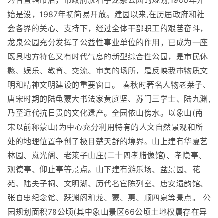
为省直辖市后，市政府就着手龙泉公园的规划,1986年开
始是设，1987年初简易开放。建园以来,在历届政府和社
会各界的关心、支持下，经过全体干部职工的艰苦奋斗，
龙泉公园充分发挥了公益性事业单位的作用，已成为一座
既具地方特色又有时代气息的新型综合性公园，是市民休
憨、娱乐、教育、交流、审美的场所，是反映我市物质文
明和精神文明建设的重要窗口。 春秋时著名人物老莱子、
唐宋时期的陆龟蒙大书法家黄庭坚、苏门三学士、陆九渊,
乃至近代抗日贵的文化遗产。全园依山傍水。以象山(南
宋以前称蒙山)为中心充分利用特有的人文自然景观和所
处的地理位置争创了极目楚天舒的境界。山上建有华夏艺
林园、岚光阁、老莱子山庄(二十四孝腊像馆)、孝隐亭、
观德亭、仰止亭等景点。山下建有游乐场、盆景园、花
苑、陆夫子祠、文明湖、历代名宦陈列室、唐安遗韵馆、
张自忠纪念馆、跃渊阁和龙、蒙、惠、顺四泉等景点。 公
园规划面积78公顷(其中象山景区66公顷土地权属存在异