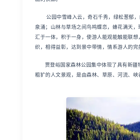
公园中雪峰入云，奇石千秀，绿松葱郁，白
泉涌；山林与草场之间鸟鸣蝶恋，蜂花满天，
汇于一体，积于一身，使游人能观能触能联想
织，相得益彰，达到景中带情，情系游人的完
贾登峪国家森林公园集中体现了具有新疆特
粗犷的人文景观，是由森林、草原、河流、峡