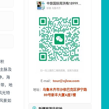
面积
泰山主脉及
伸，海
tour@xjlxw.com
E-mail：
山带，地
乌鲁木齐市沙依巴克区伊宁路
地址：
风光特
89号新丰大厦A座7楼
风景如
新疆旅游目的地