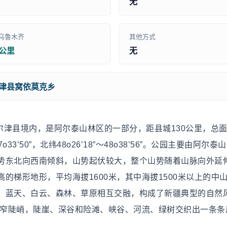
无
乌鲁木齐
其他方式
0公里
无
津县窝依莫克乡
津县境内，是阿尔泰山林区的一部分，距县城130公里，总
o33’50”，北纬48o26’18”～48o38’56”。公园主要由阿尔
势东北向西南倾斜，山势起伏较大，整个山势随着山脉向外延
的梯形地形，平均海拔1600米，其中海拔1500米以上的中
，蓝天、白云、森林、草原相互交融，构成了新疆典型的自然
狭窄陡峭，陡崖、深谷和险滩、峡谷、河流、绿树交织出一条条