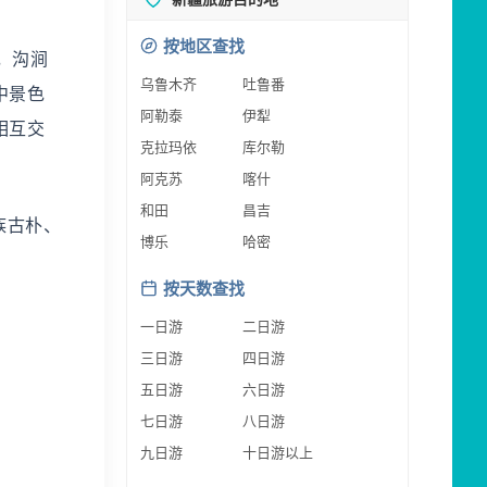
按地区查找
，沟涧
乌鲁木齐
吐鲁番
中景色
阿勒泰
伊犁
相互交
克拉玛依
库尔勒
阿克苏
喀什
和田
昌吉
族古朴、
博乐
哈密
按天数查找
一日游
二日游
三日游
四日游
五日游
六日游
七日游
八日游
九日游
十日游以上