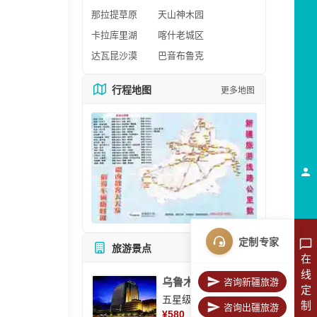
那拉提草原
天山神木园
卡拉库里湖
喀什老城区
达瓦昆沙漠
巴音布鲁克
行程地图
更多地图
定制专家
旅游景点
所有景点
在
线
乌鲁木齐美丽华大酒
咨询新疆旅游
定
五星级酒店
制
咨询出疆旅游
¥
580