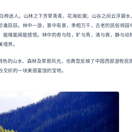
桦迷人。山林之下芳草青青，花海如潮；山谷之间云浮碧水
珍禽跃跃。林中一游，景中有景，季相万千，古老的民俗将园
，能嗅能闻能感悟。林中的奇与险，旷与秀，清与爽，静与动
美境界。
色的山水、森林及草原风光，也典型反映了中国西部游牧民
谷交织的一块美丽富饶的宝地。