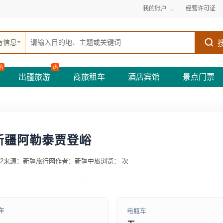
我的账户
经营许可证
有信息
热
热
出疆旅游
商旅租车
酒店宾馆
景点门票
新疆阿勒泰贾登峪
2
来源：新疆旅行网
作者：新疆中旅
浏览：
次
车
电瓶车