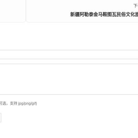
下
新疆阿勒泰金马鞍图瓦民俗文化
可选，支持 jpg/png/gif)