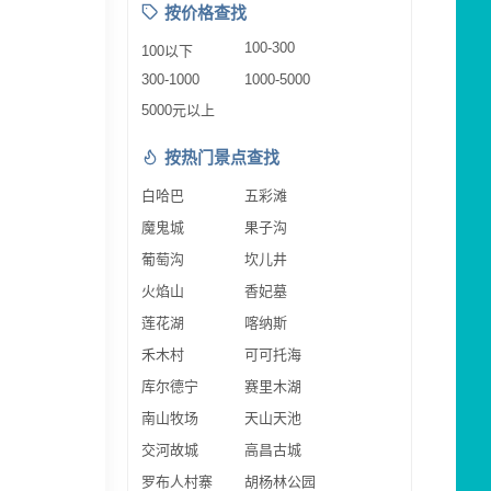
按价格查找
100-300
100以下
300-1000
1000-5000
5000元以上
按热门景点查找
白哈巴
五彩滩
魔鬼城
果子沟
葡萄沟
坎儿井
火焰山
香妃墓
莲花湖
喀纳斯
禾木村
可可托海
库尔德宁
赛里木湖
南山牧场
天山天池
交河故城
高昌古城
罗布人村寨
胡杨林公园