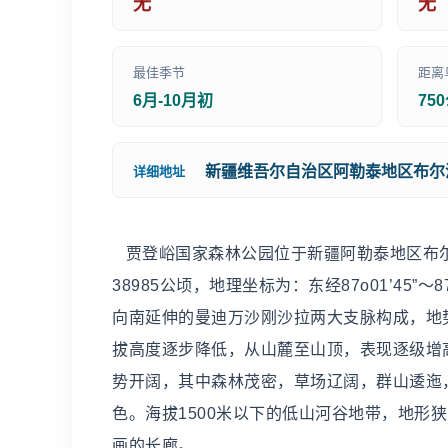
无
无
最佳季节
距离
6月-10月初
75
新疆维吾尔自治区阿勒泰地区布尔
详细地址
贾登峪国家森林公园位于新疆阿勒泰地区布尔
38985公顷，地理坐标为：东经87o01’45”～87
向南延伸的曼迪万沙刚沙拉两大支脉构成，地
拔高度逐步降低，从山麓至山顶，表现逐级增高
势开阔，其中森林茂密，草场辽阔，群山逶迤
色。海拔1500米以下的低山河谷地带，地形
画的长廊。