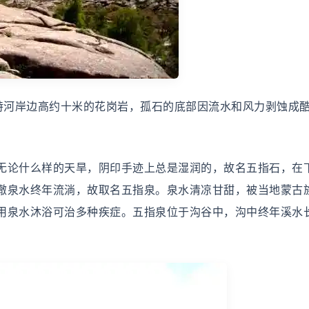
河岸边高约十米的花岗岩，孤石的底部因流水和风力剥蚀成
论什么样的天旱，阴印手迹上总是湿润的，故名五指石，在
澈泉水终年流淌，故取名五指泉。泉水清凉甘甜，被当地蒙古
用泉水沐浴可治多种疾症。五指泉位于沟谷中，沟中终年溪水