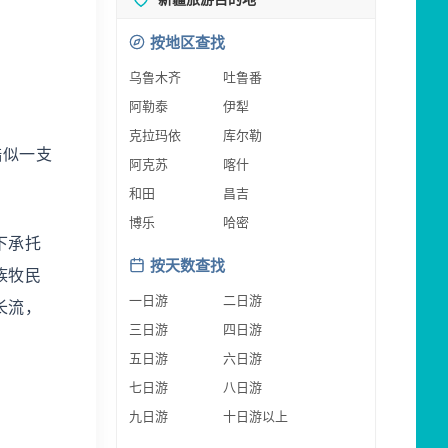
按地区查找
乌鲁木齐
吐鲁番
阿勒泰
伊犁
克拉玛依
库尔勒
酷似一支
阿克苏
喀什
和田
昌吉
博乐
哈密
下承托
按天数查找
族牧民
一日游
二日游
长流，
三日游
四日游
五日游
六日游
七日游
八日游
九日游
十日游以上