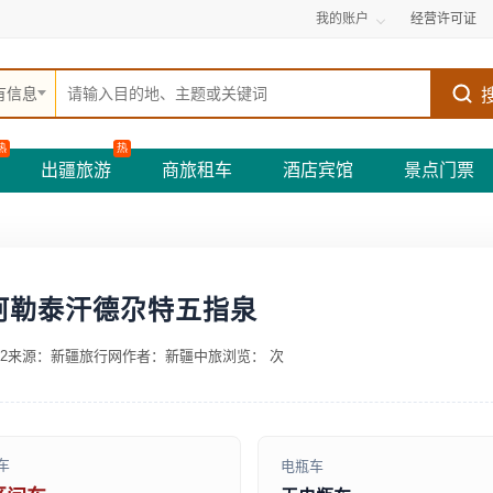
我的账户
经营许可证
有信息
热
热
出疆旅游
商旅租车
酒店宾馆
景点门票
阿勒泰汗德尕特五指泉
2
来源：新疆旅行网
作者：新疆中旅
浏览：
次
车
电瓶车