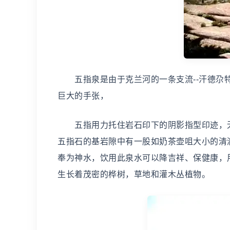
五指泉是由于克兰河的一条支流--汗德尕特
巨大的手张，
五指用力托住岩石印下的阴影指型印迹，无
五指石的基岩隙中有一股如奶茶壶咀大小的清
奉为神水，饮用此泉水可以降吉祥、保健康，
生长着茂密的桦树，草地和灌木丛植物。