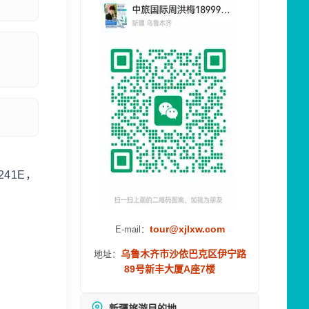
41E，
tour@xjlxw.com
E-mail：
乌鲁木齐市沙依巴克区伊宁路
地址：
89号新丰大厦A座7楼
新疆旅游目的地