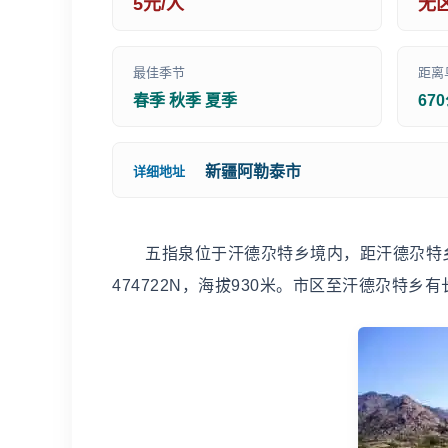
5元/人
无
最佳季节
距离
春季 秋季 夏季
67
新疆阿勒泰市
详细地址
五指泉位于汗德尕特乡境内，距汗德尕特乡政
474722N，海拔930米。市区至汗德尕特乡