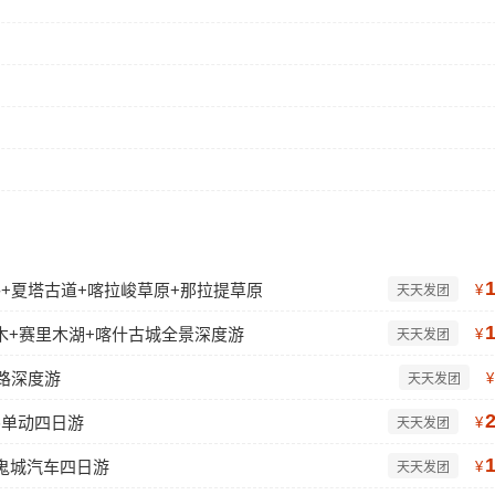
公路+夏塔古道+喀拉峻草原+那拉提草原
¥
天天发团
木+赛里木湖+喀什古城全景深度游
¥
天天发团
路深度游
¥
天天发团
卧单动四日游
¥
天天发团
鬼城汽车四日游
¥
天天发团