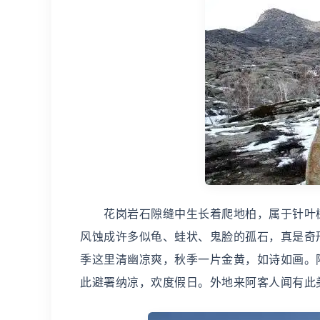
花岗岩石隙缝中生长着爬地柏，属于针叶树
风蚀成许多似龟、蛙状、鬼脸的孤石，真是奇
季这里清幽凉爽，秋季一片金黄，如诗如画。
此避署纳凉，欢度假日。外地来阿客人闻有此