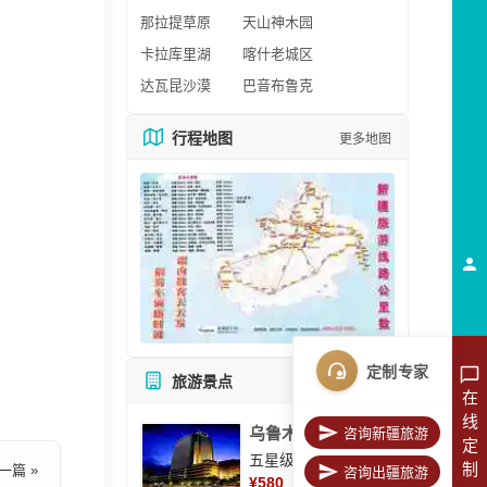
那拉提草原
天山神木园
卡拉库里湖
喀什老城区
达瓦昆沙漠
巴音布鲁克
行程地图
更多地图
定制专家
旅游景点
所有景点
在
线
乌鲁木齐美丽华大酒
咨询新疆旅游
定
五星级酒店
制
一篇 »
咨询出疆旅游
¥
580