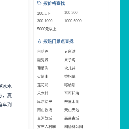
按价格查找
100-300
100以下
300-1000
1000-5000
5000元以上
按热门景点查找
白哈巴
五彩滩
魔鬼城
果子沟
葡萄沟
坎儿井
火焰山
香妃墓
莲花湖
喀纳斯
经冰水
禾木村
可可托海
方，夏
库尔德宁
赛里木湖
趋车到
南山牧场
天山天池
交河故城
高昌古城
罗布人村寨
胡杨林公园