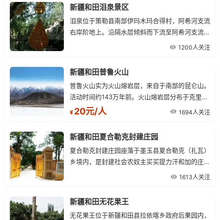
一层树枝、一层泥土交相垒筑，极耐风蚀。
新疆和田泪泉景区
泪泉位于策勒县南部伊玛木玛合得村，阿希河支流
右岸阶地上。沿隔水层倾斜而下流至阿希河支流右
岸阶地、陡崖的小冲沟，以众多小泉水的形式出
1200人关注
露，汇流成小溪。
新疆和田普鲁火山
普鲁火山实为火山熔岩层，来自于南部的昆仑山。
活动时间约143万年前。火山熔岩层分布于克里雅
河中游两侧的高阶地上，火山熔岩分两层，下层厚
20元/人
1694人关注
¥
7米，为火山集块岩和致密块状熔岩，覆盖在砂砾
上。
新疆和田夏合勒克封建庄园
夏合勒克封建庄园座落于墨玉县夏合勒克（扎瓦）
乡境内，是封建社会农奴主买买提力汗和加的庄园
遗址。庄园总面积20000平方米，庭院面积10000
1613人关注
平方米，建筑面积3000平方米，高度4米，单
层，房间110间。庄园由三部分组成，邸宅前是大
新疆和田无花果王
花园和几十亩地的大果园；庄园的房屋巍峨宏大，
无花果王位于新疆和田县拉依喀乡政府后果园内，
内分大厅、男客厅、女客厅、卧