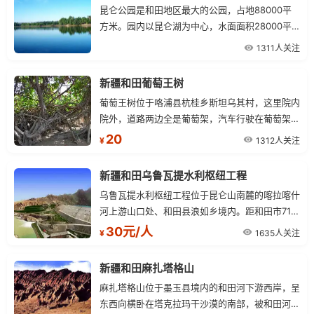
昆仑公园是和田地区最大的公园，占地88000平
方米。园内以昆仑湖为中心，水面面积28000平
方米。昆仑湖东部、南部岸线平直，东北角狭长。
1311人关注
湖中有一湖心岛，湖的西北角为荷花池。
新疆和田葡萄王树
葡萄王树位于咯浦县杭桂乡斯坦乌其村，这里院内
院外，道路两边全是葡萄架，汽车行驶在葡萄架
下，仿佛是在穿越茂密的丛林，葡萄树王位于一座
20
1312人关注
¥
乡村小院内，葡萄树的根是从十米以外的老住屋底
下延伸过来，已有60多个冬天不需埋土。
新疆和田乌鲁瓦提水利枢纽工程
乌鲁瓦提水利枢纽工程位于昆仑山南麓的喀拉喀什
河上游山口处、和田县浪如乡境内。距和田市71公
里，有泊油路和砂石路可达。属于山谷拦河水库，
30元/人
1635人关注
¥
具有灌溉、防洪、发电、养鱼、生态保护及旅游等
多。
新疆和田麻扎塔格山
麻扎塔格山位于墨玉县境内的和田河下游西岸，呈
东西向横卧在塔克拉玛干沙漠的南部，被和田河拦