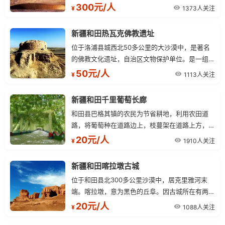
头截断。山体呈长条形，东西向分布，山体东临和
300元/人
1373人关注
¥
田河冲积平原绿色长廊，西侧被沙漠环绕，处于极
端干旱的沙漠区。
新疆和田热瓦克佛教遗址
位于洛浦县城西北50多公里的大沙漠中，是著名
的佛教文化遗址，自治区文物保护单位。是一组以
佛塔为中心的佛寺建筑。佛寺为正方形，院中心有
50元/人
1113人关注
¥
一座残高约10米的佛塔，因而得热瓦克之名。
新疆和田千里葡萄长廊
和田县巴格其镇的农民为节省耕地，利用农田道
路，将葡萄种在道路边上，枝蔓架在道路上方，多
占天少占地，取得了明显的社会效益和经济效益。
20元/人
1910人关注
¥
80年代初，和田县将这一创举大力推行，并进行
了统一规划，以后逐年扩大，到目前为止.
新疆和田喀拉墩古城
位于和田县北300多公里沙漠中，居克里雅河末
端。喀拉墩，意为黑色的丘阜。因古城所在有两座
高大黑色沙丘，故名。古城堡方形，边长60米。
20元/人
1088人关注
¥
土墙现高8米，基底宽20米，顶宽8米。城墙系用