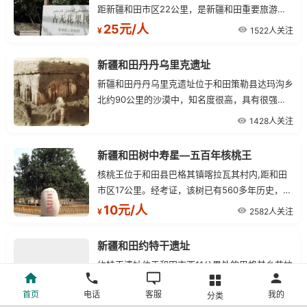
距新疆和田市区22公里，是新疆和田重要旅游景
点之一，每逢春、夏、秋季，来此观光的中外游人
25元/人
1522人关注
¥
络绎不绝。
新疆和田丹丹乌里克遗址
新疆和田丹丹乌里克遗址位于和田策勒县达玛沟乡
北约90公里的沙漠中，知名度很高，具有很强的
神秘色彩，是文物工作者及旅游探险者的向往之
1428人关注
地。这些古代和田地区人类活动遗址，由于时代的
变迁，多数已被埋藏在沙漠之中。
新疆和田树中寿星―五百年核桃王
核桃王位于和田县巴格其镇喀拉瓦其村内,距和田
市区17公里。经考证，该树已有560多年历史，当
属元代的果树，堪称老寿星。历经数百年风雨沧
10元/人
2582人关注
¥
桑，核桃王仍以其高大伟岸，枝繁叶茂，苍劲挺拔
的雄姿，展现于游人面前，给游客一种深邃悠远，
新疆和田约特干遗址
欢畅淋漓的美感
约特干遗址位于和田市西11公里处的巴格其乡艾拉
曼村境内，北为海力其崖，东为阿拉勒巴村和亚兰
首页
电话
客服
我的
分类
干村。该遗址是古代于阗地区重要聚落遗址。从现
15元/人
1821人关注
¥