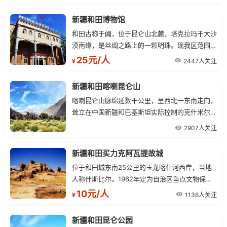
大的，珍贵文物众多，所代表文化内涵博大精深，
可作为古丝绸之路文明兴衰的典型代表。
新疆和田博物馆
和田古称于阗，位于昆仑山北麓，塔克拉玛干大沙
漠南缘，是丝绸之路上的一颗明珠。现我区范围内
有尼雅遗址、园沙古城、热瓦克佛寺遗址、山普鲁
25元/人
2447人关注
¥
古墓群及安迪尔古城等待150多处文物保护单位。
新疆和田喀喇昆仑山
喀喇昆仑山脉绵延数干公里，呈西北一东南走向，
耸立在中国新疆和巴基斯坦实际控制的克什米尔边
界上。喀喇昆仑山是世界中、低纬山岳冰川最发育
2907人关注
的地区，山势高大、宽阔，海拔7000米以上的高
峰众多，冰川规模巨大，雪线海拔5000米左右。
新疆和田买力克阿瓦提故城
位于和田城东南25公里的玉龙喀什河西岸，当地
人称什斯比尔。1962年定为自治区重点文物保护
单位。遗址南北长十公里，东西宽两公里。该城建
10元/人
1136人关注
¥
于1500至1600年以前。
新疆和田昆仑公园