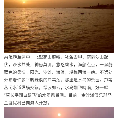
乘艇游至湖中，北望高山巍峨，冰盔雪甲，南眺沙山起
伏，沙水共处，神秘莫测。悠悠碧水，渔船点点，一派蔚
蓝色的柔情。阳光、沙滩、海浪，堪称西海一绝。不远处
分布着许多平畴绿浪的芦苇荡，那里是水鸟的乐园。芦苇
丛间水道纵横交错，绿波如云，水鸟翻飞鸣唱，好一幅
“草长平湖白鹭飞”的水墨风景画。目前，金沙滩俱乐部马
兰度假村已向游人开放。