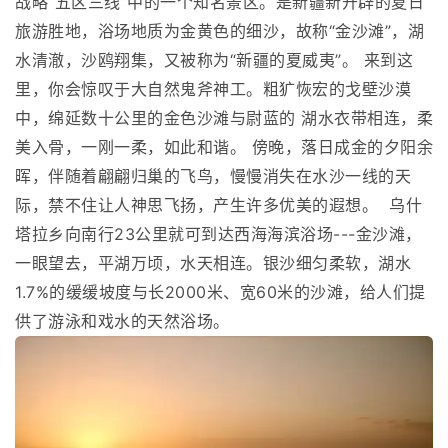
战略“五区三线”中的一个知名景区。是新疆新开辟的夏日
旅游胜地，浴场地质为金黄色的细沙，故称“金沙滩”，湖
水清澈，沙鸥翔集，又被称为“新疆的夏威夷”。 来到这
里，你会惊叹于大自然鬼斧神工。粗犷恢宏的戈壁沙漠
中，绵延数十公里的金色沙滩与尉蓝的 湖水衣带相连，柔
美入骨，一刚一柔，如此和谐。 傍晚，落日成金的夕阳余
晖，伴随着翩翩归巢的飞鸟，慢慢消失在水沙一线的天
际，禁不住让人神思飞扬，产生许多优美的遐想。 乌什
塔拉乡向南行23公里就可到达西海海滨浴场---金沙滩，
一眼望去，平湖万顷，水天相连。银沙细匀柔软，湖水
1.7%的缓缓坡度与长2000米、宽60米的沙滩，给人们提
供了游泳和戏水的天然浴场。