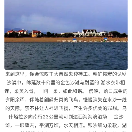
来到这里，你会惊叹于大自然鬼斧神工。粗犷恢宏的戈壁
沙漠中，绵延数十公里的金色沙滩与尉蓝的 湖水衣带相
连，柔美入骨，一刚一柔，如此和谐。 傍晚，落日成金的
夕阳余晖，伴随着翩翩归巢的飞鸟，慢慢消失在水沙一线
的天际，禁不住让人神思飞扬，产生许多优美的遐想。乌
什塔拉乡向南行23公里就可到达西海海滨浴场---金沙
滩，一眼望去，平湖万顷，水天相连。银沙细匀柔软，湖