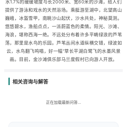
水1.7%的缓缓坡度与长2000米、宽60米的沙滩，给人们
提供了游泳和戏水的天然浴场。乘艇游至湖中，北望高山
巍峨，冰盔雪甲，南眺沙山起伏，沙水共处，神秘莫测。
悠悠碧水，渔船点点，一派蔚蓝色的柔情。阳光、沙滩、
海浪，堪称西海一绝。不远处分布着许多平畴绿浪的芦苇
荡，那里是水鸟的乐园。芦苇丛间水道纵横交错，绿波如
云，水鸟翻飞鸣唱，好一幅“草长平湖白鹭飞的水墨风景
画。目前，金沙滩俱乐部马兰度假村已向游人开放。
相关咨询与解答
正在加载最新问答...