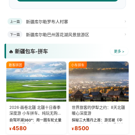
新疆库尔勒罗布人村寨
上一篇
新疆库尔勒巴州莲花湖风景旅游区
下一篇
🔥 新疆包车-拼车
更多 >
散客拼团
小车拼车
2026·画卷北疆 北疆十日春季
世界旅客的伊犁之约：8天北疆
深度游 小车拼车、纯玩无购
暖心深度游
物！
自驾环湖360°：用一圈车轮丈量
探秘三大雅丹之首：游览被《中
“大西洋最后一滴眼泪”的极致蔚
国国家地理》评选为“中国最美的
4580
8500
¥
¥
蓝。 赛湖旅拍：甄选多款风格服
三大雅丹”第一名的克拉玛依魔鬼
饰，9张精修美照，定格赛里木湖
城。 中国第一村：探访仅存的图