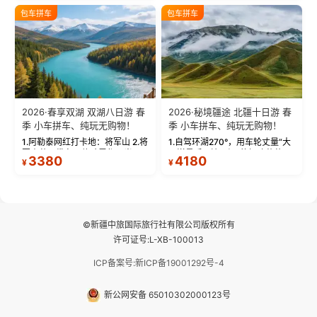
绝美瞬间。 赛湖坦克300跟车视
瓦人最大村落——禾木村，欣赏
包车拼车
包车拼车
频：专业摄影师...
晨雾与小木...
2026·春享双湖 双湖八日游 春
2026·秘境疆途 北疆十日游 春
季 小车拼车、纯玩无购物！
季 小车拼车、纯玩无购物！
1.阿勒泰网红打卡地：将军山 2.将
1.自驾环湖270°，用车轮丈量“大
军山落日缆车，体验雪都风光 3.
西洋最后一滴眼泪”的极致蔚蓝，
3380
4180
¥
¥
将军山，夕阳派对，蹦迪party 4.
让雪山、花海与深邃湖水在转弯
自驾赛里木湖360°环湖 5.二进赛
间连成自由的画卷。 2.特别赠送
湖随心游，邂逅湖畔日出浪漫...
那拉提景区3公里内，落地窗三钻
民宿 3.那...
©新疆中旅国际旅行社有限公司版权所有
许可证号:L-XB-100013
ICP备案号:新ICP备19001292号-4
新公网安备 65010302000123号