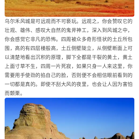
乌尔禾风城是可远观而不可亵玩。远观之，你会赞叹它的
壮观、雄伟、感叹大自然的鬼斧神工，深入到风城之中，
你会感觉它非凡的恐怖。四周被众多奇形怪状的土丘所包
围，高的有四层楼般高，土丘侧壁陡立，从侧壁断面上可
以清楚地看出沉积的原理，脚下全都是干裂的黄土，黄土
上面寸草不生，四周一片死寂，如果只身一人来这里，你
需要用手使劲的掐自己的脸，否则便不会相信眼前看到的
一切都是真的。即使不刮大风的夜里，也会让人因为害怕
而颤栗。