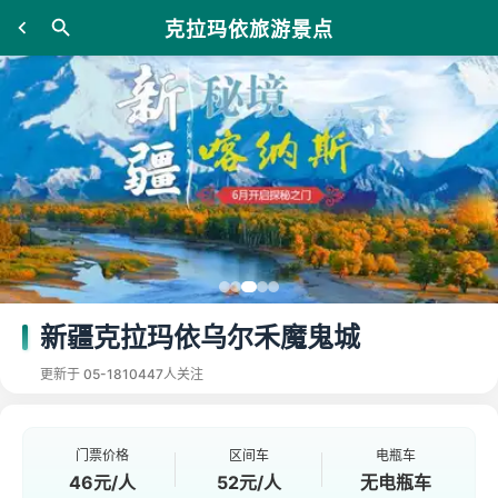
克拉玛依旅游景点
新疆克拉玛依乌尔禾魔鬼城
更新于 05-18
10447人关注
门票价格
区间车
电瓶车
46元/人
52元/人
无电瓶车