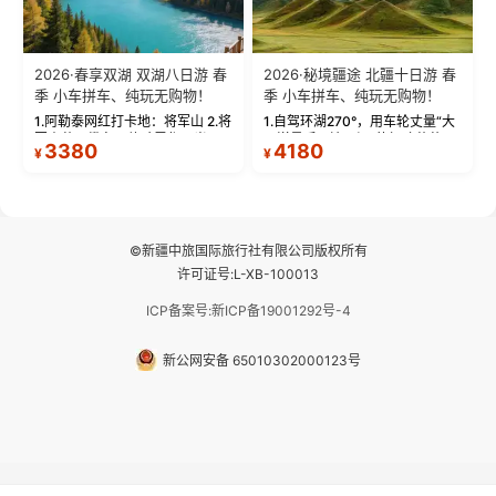
2026·春享双湖 双湖八日游 春
2026·秘境疆途 北疆十日游 春
季 小车拼车、纯玩无购物！
季 小车拼车、纯玩无购物！
1.阿勒泰网红打卡地：将军山 2.将
1.自驾环湖270°，用车轮丈量“大
军山落日缆车，体验雪都风光 3.
西洋最后一滴眼泪”的极致蔚蓝，
3380
4180
¥
¥
将军山，夕阳派对，蹦迪party 4.
让雪山、花海与深邃湖水在转弯
自驾赛里木湖360°环湖 5.二进赛
间连成自由的画卷。 2.特别赠送
湖随心游，邂逅湖畔日出浪漫...
那拉提景区3公里内，落地窗三钻
民宿 3.那...
©新疆中旅国际旅行社有限公司版权所有
许可证号:L-XB-100013
ICP备案号:新ICP备19001292号-4
新公网安备 65010302000123号