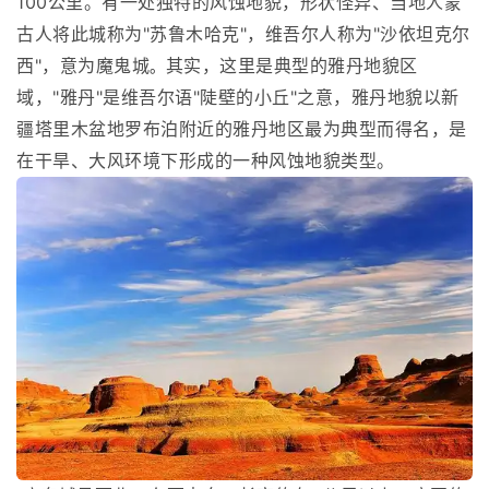
100公里。有一处独特的风蚀地貌，形状怪异、当地人蒙
古人将此城称为"苏鲁木哈克"，维吾尔人称为"沙依坦克尔
西"，意为魔鬼城
其实，这里是典型的雅丹地貌区
。
域，"雅丹"是维吾尔语"陡壁的小丘"之意，雅丹地貌以新
疆塔里木盆地罗布泊附近的雅丹地区最为典型而得名，是
在干旱、大风环境下形成的一种风蚀地貌类型。