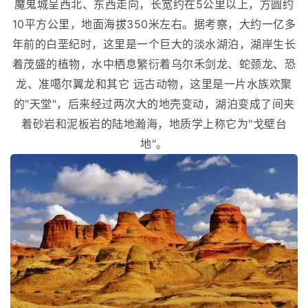
魔鬼城呈西北、东西走向，长宽约在5公里以上，方圆约
10平方公里，地面海拔350米左右。据考察，大约一亿多
年前的白垩纪时，这里是一个巨大的淡水湖泊，湖岸生长
着茂盛的植物，水中栖息繁衍着乌尔禾剑龙、蛇颈龙、恐
龙、准噶尔翼龙和其它 远古动物，这里是一片水族欢聚
的"天堂"，后来经过两次大的地壳变动，湖泊变成了间夹
着砂岩和泥板岩的陆地瀚海，地质学上称它为"戈壁台
地"。