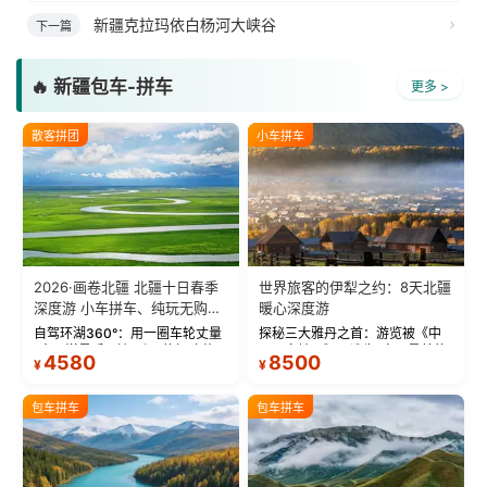
新疆克拉玛依白杨河大峡谷
下一篇
🔥 新疆包车-拼车
更多 >
散客拼团
小车拼车
2026·画卷北疆 北疆十日春季
世界旅客的伊犁之约：8天北疆
深度游 小车拼车、纯玩无购
暖心深度游
物！
自驾环湖360°：用一圈车轮丈量
探秘三大雅丹之首：游览被《中
“大西洋最后一滴眼泪”的极致蔚
国国家地理》评选为“中国最美的
4580
8500
¥
¥
蓝。 赛湖旅拍：甄选多款风格服
三大雅丹”第一名的克拉玛依魔鬼
饰，9张精修美照，定格赛里木湖
城。 中国第一村：探访仅存的图
绝美瞬间。 赛湖坦克300跟车视
瓦人最大村落——禾木村，欣赏
包车拼车
包车拼车
频：专业摄影师...
晨雾与小木...