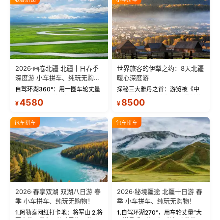
2026·画卷北疆 北疆十日春季
世界旅客的伊犁之约：8天北疆
深度游 小车拼车、纯玩无购
暖心深度游
物！
自驾环湖360°：用一圈车轮丈量
探秘三大雅丹之首：游览被《中
“大西洋最后一滴眼泪”的极致蔚
国国家地理》评选为“中国最美的
4580
8500
¥
¥
蓝。 赛湖旅拍：甄选多款风格服
三大雅丹”第一名的克拉玛依魔鬼
饰，9张精修美照，定格赛里木湖
城。 中国第一村：探访仅存的图
绝美瞬间。 赛湖坦克300跟车视
瓦人最大村落——禾木村，欣赏
包车拼车
包车拼车
频：专业摄影师...
晨雾与小木...
2026·春享双湖 双湖八日游 春
2026·秘境疆途 北疆十日游 春
季 小车拼车、纯玩无购物！
季 小车拼车、纯玩无购物！
1.阿勒泰网红打卡地：将军山 2.将
1.自驾环湖270°，用车轮丈量“大