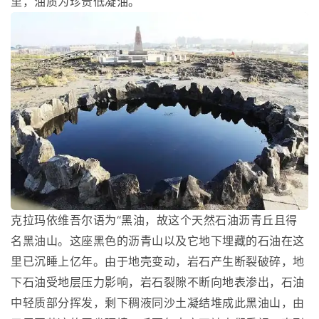
里，油质为珍贵低凝油。
克拉玛依维吾尔语为“黑油，故这个天然石油沥青丘且得
名黑油山。这座黑色的沥青山以及它地下埋藏的石油在这
里已沉睡上亿年。由于地壳变动，岩石产生断裂破碎，地
下石油受地层压力影响，岩石裂隙不断向地表渗出，石油
中轻质部分挥发，剩下稠液同沙土凝结堆成此黑油山，由