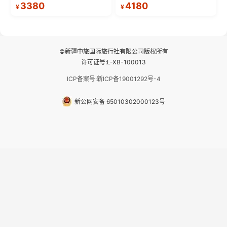
军山落日缆车，体验雪都风光 3.
西洋最后一滴眼泪”的极致蔚蓝，
3380
4180
¥
¥
将军山，夕阳派对，蹦迪party 4.
让雪山、花海与深邃湖水在转弯
自驾赛里木湖360°环湖 5.二进赛
间连成自由的画卷。 2.特别赠送
湖随心游，邂逅湖畔日出浪漫...
那拉提景区3公里内，落地窗三钻
民宿 3.那...
©新疆中旅国际旅行社有限公司版权所有
许可证号:L-XB-100013
ICP备案号:新ICP备19001292号-4
新公网安备 65010302000123号