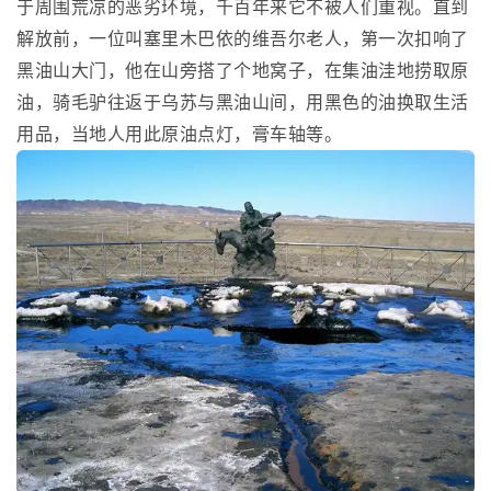
于周围荒凉的恶劣环境，千百年来它不被人们重视。直到
解放前，一位叫塞里木巴依的维吾尔老人，第一次扣响了
黑油山大门，他在山旁搭了个地窝子，在集油洼地捞取原
油，骑毛驴往返于乌苏与黑油山间，用黑色的油换取生活
用品，当地人用此原油点灯，膏车轴等。