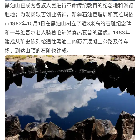
黑油山已成为各族人民进行革命传统教育的纪念地和游览
胜地；为发扬艰苦创业精神，新疆石油管理局和克拉玛依
市1982年10月1日在黑油山树立了近3米高的石雕纪念碑
和一尊维吾尔老人骑着毛驴弹奏热瓦普的塑像。1983年
建成从矿史陈列馆通往黑油山的沥青混凝土公路及停车
场，到达山顶的石阶也建成。