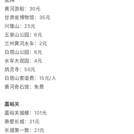
兰州
黄河游船：30元
甘肃省博物馆：35元
兴隆山：25元
五泉山公园：6元
兰州黄河水车：2元
白塔山公园：6元
水车大观园：4元
炳灵寺：50元
白塔山索道费：15元/人
黄河奇石馆：免费
嘉峪关
嘉峪关城楼：101元
悬壁长城：21元
长城第一敦：21元