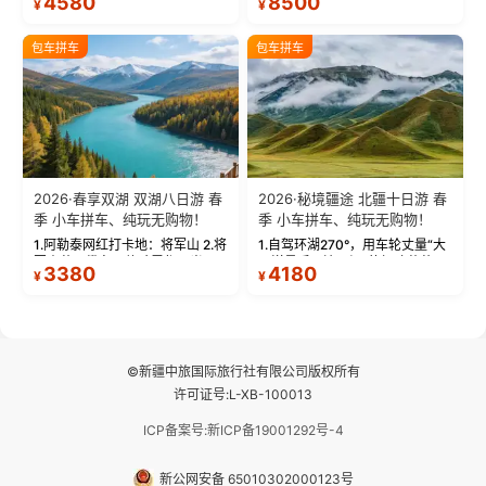
4580
8500
¥
¥
蓝。 赛湖旅拍：甄选多款风格服
三大雅丹”第一名的克拉玛依魔鬼
饰，9张精修美照，定格赛里木湖
城。 中国第一村：探访仅存的图
绝美瞬间。 赛湖坦克300跟车视
瓦人最大村落——禾木村，欣赏
包车拼车
包车拼车
频：专业摄影师...
晨雾与小木...
2026·春享双湖 双湖八日游 春
2026·秘境疆途 北疆十日游 春
季 小车拼车、纯玩无购物！
季 小车拼车、纯玩无购物！
1.阿勒泰网红打卡地：将军山 2.将
1.自驾环湖270°，用车轮丈量“大
军山落日缆车，体验雪都风光 3.
西洋最后一滴眼泪”的极致蔚蓝，
3380
4180
¥
¥
将军山，夕阳派对，蹦迪party 4.
让雪山、花海与深邃湖水在转弯
自驾赛里木湖360°环湖 5.二进赛
间连成自由的画卷。 2.特别赠送
湖随心游，邂逅湖畔日出浪漫...
那拉提景区3公里内，落地窗三钻
民宿 3.那...
©新疆中旅国际旅行社有限公司版权所有
许可证号:L-XB-100013
ICP备案号:新ICP备19001292号-4
新公网安备 65010302000123号