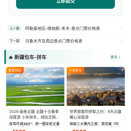
立即提交
阿勒泰地区-喀纳斯-禾木-景点门票价格表
上一篇
乌鲁木齐及周边景点门票价格表
下一篇
🔥 新疆包车-拼车
更多 >
散客拼团
小车拼车
2026·画卷北疆 北疆十日春季
世界旅客的伊犁之约：8天北疆
深度游 小车拼车、纯玩无购
暖心深度游
物！
自驾环湖360°：用一圈车轮丈量
探秘三大雅丹之首：游览被《中
“大西洋最后一滴眼泪”的极致蔚
国国家地理》评选为“中国最美的